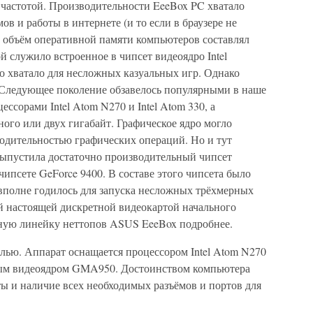
 частотой. Производительности EeeBox PC хватало
в и работы в интернете (и то если в браузере не
ь объём оперативной памяти компьютеров составлял
й служило встроенное в чипсет видеоядро Intel
 хватало для несложных казуальных игр. Однако
. Следующее поколение обзавелось популярными в наше
ссорами Intel Atom N270 и Intel Atom 330, а
ного или двух гигабайт. Графическое ядро могло
водительностью графических операций. Но и тут
ыпустила достаточно производительный чипсет
ипсете GeForce 9400. В составе этого чипсета было
 вполне годилось для запуска несложных трёхмерных
ой настоящей дискретной видеокартой начального
нную линейку неттопов ASUS EeeBox подробнее.
лью. Аппарат оснащается процессором Intel Atom N270
нным видеоядром GMA950. Достоинством компьютера
ы и наличие всех необходимых разъёмов и портов для