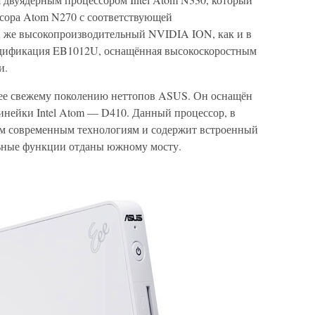
ссора Atom N270 с соответствующей
й же высокопроизводительный NVIDIA ION, как и в
дификация EB1012U, оснащённая высокоскоростным
и.
ее свежему поколению неттопов ASUS. Он оснащён
нейки Intel Atom — D410. Данный процессор, в
ым современным технологиям и содержит встроенный
льные функции отданы южному мосту.