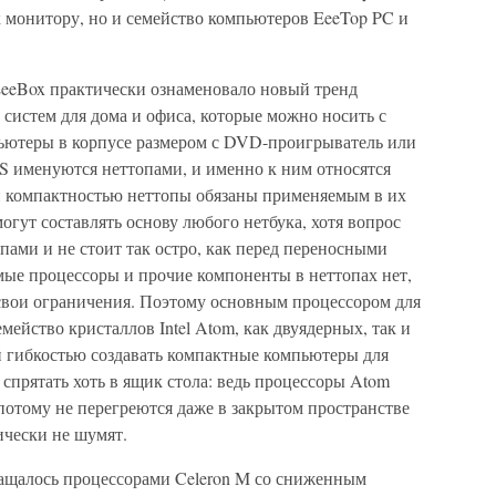
монитору, но и семейство компьютеров EeeTop PC и
eeBox практически ознаменовало новый тренд
систем для дома и офиса, которые можно носить с
ьютеры в корпусе размером с DVD-проигрыватель или
S именуются неттопами, и именно к ним относятся
й компактностью неттопы обязаны применяемым в их
огут составлять основу любого нетбука, хотя вопрос
пами и не стоит так остро, как перед переносными
ые процессоры и прочие компоненты в неттопах нет,
свои ограничения. Поэтому основным процессором для
ейство кристаллов Intel Atom, как двуядерных, так и
й гибкостью создавать компактные компьютеры для
 спрятать хоть в ящик стола: ведь процессоры Atom
потому не перегреются даже в закрытом пространстве
ически не шумят.
ащалось процессорами Celeron M со сниженным