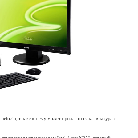
uetooth, также к нему может прилагаться клавиатура с
 двуядерным процессором Intel Atom N330, который