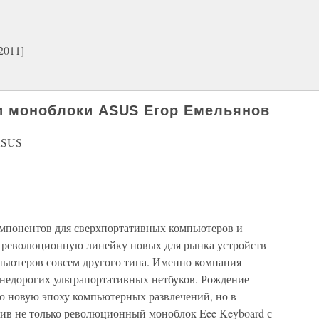
2011]
 и моноблоки ASUS Егор Емельянов
 ASUS
омпонентов для сверхпортативных компьютеров и
ко революционную линейку новых для рынка устройств
мпьютеров совсем другого типа. Именно компания
 недорогих ультрапортативных нетбуков. Рождение
ло новую эпоху компьютерных развлечений, но в
ив не только революционный моноблок Eee Keyboard с