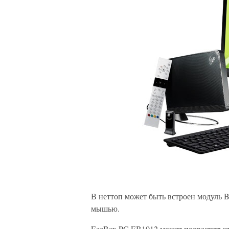
В неттоп может быть встроен модуль Bl
мышью.
EeeBox PC EB1012 может похвастаться