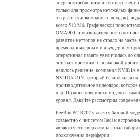
энергопотреблением и соответственно
только для просмотра нетяжёлых фильмо
открыто слишком много вкладок), вед
всего 512 Мб. Графической подсистемо
GMA900, производительности которого
развитие неттопов не стояло на месте
время одноядерным и двуядерным проце
оперативная память увеличилась до од
остаться прежним, с невысокой произ
нашлось решение: компания NVIDIA в
NVIDIA ION, который базировался на ч
производительное видеоядро, которое
игр. Позднее появились модели с сам
уровня. Давайте рассмотрим совреме
EeeBox PC B202 является базовой моде
совместно с чипсетом Intel и встрое
являются его сверхкомпактные габарит
подключения периферии.