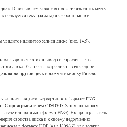
-диск
. В появившемся окне вы можете изменить метку
используется текущая дата) и скорость записи
ы увидите индикатор записи диска (рис. 14.5).
стема выдвинет лоток привода и спросит вас, не
этого диска. Если есть потребность в еще одной
 файлы на другой диск
Готово
и нажмите кнопку
ся записать на диск ряд картинок в формате PNG,
С проигрывателем CD/DVD
сть
. Затем попытался
вателе (он понимает формат PNG). Но проигрыватель
оверил свойства диска и к своему недоумению
 записала в формате UDF (а не IS09660, как должна