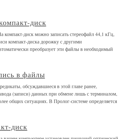
 компакт-диск
а компакт-диск можно записать стереофайл 44,1 кГц,
писи компакт-диска дорожку с другими
автоматически преобразует эти файлы в необходимый
апись в файлы
редикаты, обсуждавшиеся в этой главе ранее,
вывода (записи) данных при обмене лишь с терминалом,
олее общих ситуациях. В Пролог-системе определяется
акт-диск
 на вашем компьютере установлен пишущий оптический