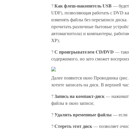
Как флеш-накопитель USB
?
— будет
UDF), позволяющая работать с DVD как
изменять файлы без перезаписи диска. 
прочитать различные бытовые устройс
автомагнитола) и компьютеры, работа
XP);
С проигрывателем CD/DVD
?
— такой
содержимого, но зато сможет воспрои
Далее появится окно Проводника (рис.
хотите записать на диск. В верхней ча
Запись на компакт-диск
?
— нажимать 
файлы в окно записи;
Удалить временные файлы
?
— если 
Стереть этот диск
?
— позволяет очи