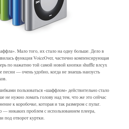
аффла». Мало того, их стало на одну больше. Дело в
появилась функция VoiceOver, частично компенсирующая
перь по нажатию той самой новой кнопки shuffle влсух
е песни — очень удобно, когда не знаешь наизусть
ков.
ошибками пользоваться «шаффлом» действительно стало
ше не нужно ломать голову над тем, что же это сейчас
нение к коробочке, которая и так размером с пульт.
 — никаких проблем с использованием плеера,
ли под отворот куртки.