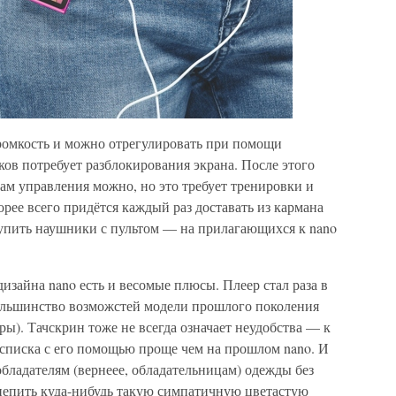
громкость и можно отрегулировать при помощи
ов потребует разблокирования экрана. После этого
ам управления можно, но это требует тренировки и
орее всего придётся каждый раз доставать из кармана
купить наушники с пультом — на прилагающихся к nano
дизайна nano есть и весомые плюсы. Плеер стал раза в
ольшинство возможстей модели прошлого поколения
ры). Тачскрин тоже не всегда означает неудобства — к
списка с его помощью проще чем на прошлом nano. И
обладателям (вернеее, обладательницам) одежды без
ицепить куда-нибудь такую симпатичную цветастую