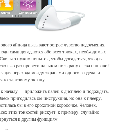
нового айпода вызывают острое чувство недоумения.
люди сами догадаются обо всех трюках, необходимых
Сколько нужно попыток, чтобы догадаться, что для
колько раз провеси пальцем по экрану слева направо?
ся для перехода между экранами одного раздела, и
я к стартовому экрану.
я к началу — приложить палец к дисплею и подождать,
Здесь пригодилась бы инструкция, но она к плееру,
стилась бы в его крохотной коробочке. Человек,
ех этих тонкостей рискует, к примеру, случайно
ернуться к другим функциям.