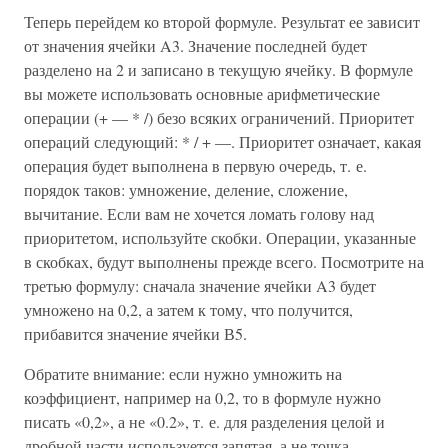
Теперь перейдем ко второй формуле. Результат ее зависит
от значения ячейки A3. Значение последней будет
разделено на 2 и записано в текущую ячейку. В формуле
вы можете использовать основные арифметические
операции (+ — * /) безо всяких ограничений. Приоритет
операций следующий: * / + —. Приоритет означает, какая
операция будет выполнена в первую очередь, т. е.
порядок таков: умножение, деление, сложение,
вычитание. Если вам не хочется ломать голову над
приоритетом, используйте скобки. Операции, указанные
в скобках, будут выполнены прежде всего. Посмотрите на
третью формулу: сначала значение ячейки A3 будет
умножено на 0,2, а затем к тому, что получится,
прибавится значение ячейки В5.
Обратите внимание: если нужно умножить на
коэффициент, например на 0,2, то в формуле нужно
писать «0,2», а не «0.2», т. е. для разделения целой и
дробной части используется запятая, а не точка.