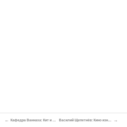
←
→
Кафедра Ваннаха: Кит и слон Ваннах Михаил
Василий Щепетнёв: Кино изнутри Василий Щепетнев