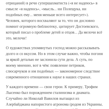
отрицаний) в речи супершахматиста («я не надеюсь» в
смысле «я надеюсь», «мысль... ни Полещука, ни
подобных ему... меня меньше всего интересует»).
Человек, которого восхваляют за то, что он дословно
помнит огромную библиотеку, цитирует Достоевского,
который писал о проблеме детей и отцов... Да мелочи всё
это, мелочи!
О художествах упомянутых господ можно рассказывать
долго и со вкусом. Но в этом случае важно, чтобы погоня
за яркой деталью не заслонила сути дела. А суть, по
моему мнению, вот в чём: появление петриков,
слюсарчуков и им подобных — закономерное следствие
современного отношения к науке в наших странах.
У каждого времени — свои герои. К примеру, Трофим
Лысенко был порождением сталинизма и диамата.
Случайно ли Николай Вавилов вытащил из
Азербайджана напористого агронома (родом из Украины,