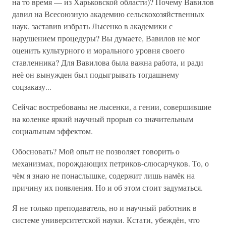
на то время — из Харьковской области)? Почему Вавилов
давил на Всесоюзную академию сельскохозяйственных
наук, заставив избрать Лысенко в академики с
нарушением процедуры? Вы думаете, Вавилов не мог
оценить культурного и морального уровня своего
ставленника? Для Вавилова была важна работа, и ради
неё он вынужден был подыгрывать тогдашнему
соцзаказу...
Сейчас востребованы не лысенки, а гении, совершившие
на коленке яркий научный прорыв со значительным
социальным эффектом.
Обосновать? Мой опыт не позволяет говорить о
механизмах, порождающих петриков-слюсарчуков. То, о
чём я знаю не понаслышке, содержит лишь намёк на
причину их появления. Но и об этом стоит задуматься.
Я не только преподаватель, но и научный работник в
системе университетской науки. Кстати, убеждён, что