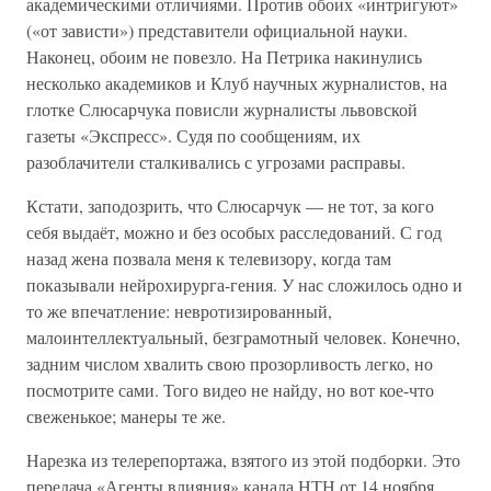
академическими отличиями. Против обоих «интригуют»
(«от зависти») представители официальной науки.
Наконец, обоим не повезло. На Петрика накинулись
несколько академиков и Клуб научных журналистов, на
глотке Слюсарчука повисли журналисты львовской
газеты «Экспресс». Судя по сообщениям, их
разоблачители сталкивались с угрозами расправы.
Кстати, заподозрить, что Слюсарчук — не тот, за кого
себя выдаёт, можно и без особых расследований. С год
назад жена позвала меня к телевизору, когда там
показывали нейрохирурга-гения. У нас сложилось одно и
то же впечатление: невротизированный,
малоинтеллектуальный, безграмотный человек. Конечно,
задним числом хвалить свою прозорливость легко, но
посмотрите сами. Того видео не найду, но вот кое-что
свеженькое; манеры те же.
Нарезка из телерепортажа, взятого из этой подборки. Это
передача «Агенты влияния» канала НТН от 14 ноября.