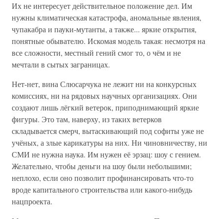
Их не интересует действительное положение дел. Им
нужны климатическая катастрофа, аномальные явления,
чупакабра и пауки-мутанты, а также... яркие открытия,
понятные обывателю. Искомая модель такая: несмотря на
все сложности, местный гений смог то, о чём и не
мечтали в сытых заграницах.
Нет-нет, вина Слюсарчука не лежит ни на конкурсных
комиссиях, ни на рядовых научных организациях. Они
создают лишь лёгкий ветерок, приподнимающий яркие
фигуры. Это там, наверху, из таких ветерков
складывается смерч, вытаскивающий под софиты уже не
учёных, а злые карикатуры на них. Ни чиновничеству, ни
СМИ не нужна наука. Им нужен её эрзац: шоу с гением.
Желательно, чтобы деньги на шоу были небольшими;
неплохо, если оно позволит профинансировать что-то
вроде капитального строительства или какого-нибудь
нацпроекта.