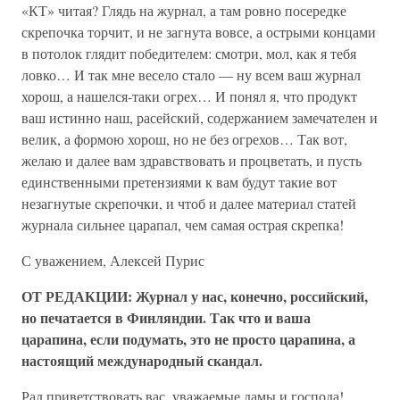
«КТ» читая? Глядь на журнал, а там ровно посередке
скрепочка торчит, и не загнута вовсе, а острыми концами
в потолок глядит победителем: смотри, мол, как я тебя
ловко… И так мне весело стало — ну всем ваш журнал
хорош, а нашелся-таки огрех… И понял я, что продукт
ваш истинно наш, расейский, содержанием замечателен и
велик, а формою хорош, но не без огрехов… Так вот,
желаю и далее вам здравствовать и процветать, и пусть
единственными претензиями к вам будут такие вот
незагнутые скрепочки, и чтоб и далее материал статей
журнала сильнее царапал, чем самая острая скрепка!
С уважением, Алексей Пурис
ОТ РЕДАКЦИИ: Журнал у нас, конечно, российский,
но печатается в Финляндии. Так что и ваша
царапина, если подумать, это не просто царапина, а
настоящий международный скандал.
Рад приветствовать вас, уважаемые дамы и господа!