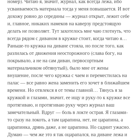
номер). Читаю я, значит, журнал, как всегда лежа, ибо
усваиваемость материала тогда у меня повышается. И вот
дохожу ровно до середины — журнал открыт, лежит себе
и, главное, никаких намеков на каверзу предстоящую
делать не позволяет. Тут захотелось мне чаю глотнуть, что
всегда рядом с диваном в кружке стоит, когда читаю я…
Раньше-то кружка на диване стояла, но после того, как
разлилась от движения неосторожного (слава богу, на
покрывало, а не на сам диван, первосортным
материальчиком обтянутый), было мне от жены
внушение, после чего кружка с чаем и переместилась на
палас — все равно жена заменить его хочет в ближайшем
времени. Но отвлекся я от темы главной… Тянусь я за
кружкой и глазами, значит, ее ищу и руку-то к кружке все
протягиваю, и протягиваю руку через журнал ваш
замечательный. Вдруг — боль в локте острая. Я глазами-
то сразу на локоть, а там царапина, нет, не царапина, а
царапинка, дрянь даже, а не царапина. Но саднит ужасно.
Думаю — чем же это я так оцарапался, на диване лежа и