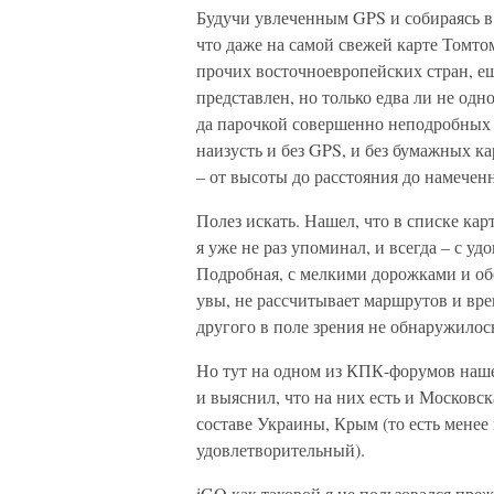
Будучи увлеченным GPS и собираясь в 
что даже на самой свежей карте Томто
прочих восточноевропейских стран, ещ
представлен, но только едва ли не од
да парочкой совершенно неподробных 
наизусть и без GPS, и без бумажных кар
– от высоты до расстояния до намечен
Полез искать. Нашел, что в списке ка
я уже не раз упоминал, и всегда – с уд
Подробная, с мелкими дорожками и о
увы, не рассчитывает маршрутов и вре
другого в поле зрения не обнаружилось
Но тут на одном из КПК-форумов наше
и выяснил, что на них есть и Московск
составе Украины, Крым (то есть мене
удовлетворительный).
iGO как таковой я не пользовался преж