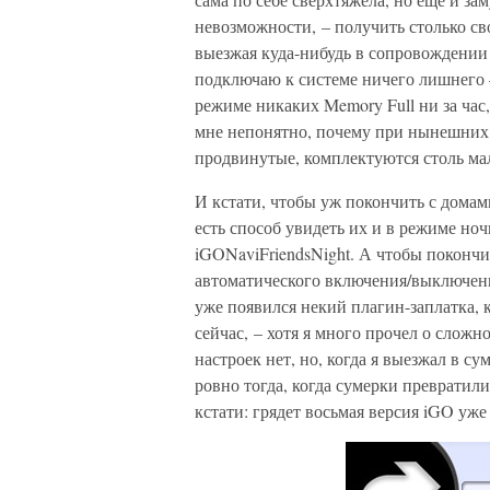
невозможности, – получить столько св
выезжая куда-нибудь в сопровождении
подключаю к системе ничего лишнего –
режиме никаких Memory Full ни за час,
мне непонятно, почему при нынешних 
продвинутые, комплектуются столь м
И кстати, чтобы уж покончить с домам
есть способ увидеть их и в режиме н
iGONaviFriendsNight. А чтобы покончи
автоматического включения/выключения
уже появился некий плагин-заплатка, 
сейчас, – хотя я много прочел о слож
настроек нет, но, когда я выезжал в 
ровно тогда, когда сумерки превратил
кстати: грядет восьмая версия iGO у