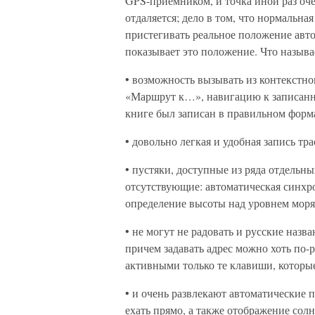
GPS-приемником, и точка иной раз оче
отдаляется; дело в том, что нормальн
пристегивать реальное положение авт
показывает это положение. Что называе
• возможность вызывать из контекстн
«Маршрут к…», навигацию к записанном
книге был записан в правильном форма
• довольно легкая и удобная запись тр
• пустяки, доступные из ряда отдельн
отсутствующие: автоматическая синх
определение высоты над уровнем моря
• не могут не радовать и русские назв
причем задавать адрес можно хоть по-р
активными только те клавиши, которы
• и очень развлекают автоматические 
ехать прямо, а также отображение солн