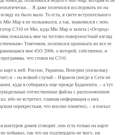
меопатически… Я даже поленился исследовать их на
згляду их было мало. То есть, в свете вступительного
о Mio Map я не пользовался, а так, знакомился с нею,
игатор С310 от Mio, куда Mio Map и залита («Огород»
мма показалась мне на тестово-поверхностный взгляд
бственным» Томтомом, поленился проникать во все ее
нравившаяся мне iGO 2006, о которой, собственно, и
я программы, что стояла на С310.
ко карт к ней: России, Украины, Венгрии (поскольку
шт) и – на всякий случай – Израиля (нигде в Сети не
ии, куда я собираюсь еще прежде Будапешта, – а тут
же рукодельные отечественные файлы с расположением
л, ибо не встретил; главная информация о них
одским перекресткам, что вполне понятно), – я поехал
 контуров домов (говорят, они есть только на карте
не побывал, так что ни подтвердить не могу, ни