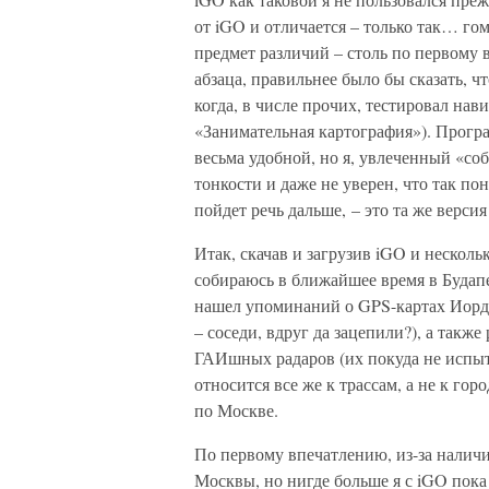
от iGO и отличается – только так… го
предмет различий – столь по первому в
абзаца, правильнее было бы сказать, чт
когда, в числе прочих, тестировал нав
«Занимательная картография»). Програ
весьма удобной, но я, увлеченный «со
тонкости и даже не уверен, что так по
пойдет речь дальше, – это та же верси
Итак, скачав и загрузив iGO и несколь
собираюсь в ближайшее время в Будапе
нашел упоминаний о GPS-картах Иордан
– соседи, вдруг да зацепили?), а так
ГАИшных радаров (их покуда не испыта
относится все же к трассам, а не к гор
по Москве.
По первому впечатлению, из-за наличия
Москвы, но нигде больше я с iGO пока 