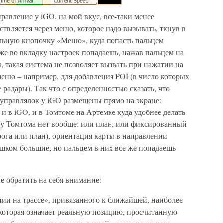
равление у iGO, на мой вкус, все-таки менее
ствляется через меню, которое надо вызывать, ткнув в
альную кнопочку «Меню», куда попасть пальцем
же во вкладку настроек попадаешь, нажав пальцем на
, такая система не позволяет вызвать при нажатии на
еню – например, для добавления POI (в число которых
адары). Так что с определенностью сказать, что
 управлялок у iGO размещены прямо на экране:
и в iGO, и в Томтоме на Артемке куда удобнее делать
(у Томтома нет вообще: или план, или фиксированный
рога или план), ориентация карты в направлении
ишком большие, но пальцем в них все же попадаешь
е обратить на себя внимание:
ции на трассе», привязанного к ближайшей, наиболее
, которая означает реальную позицию, просчитанную