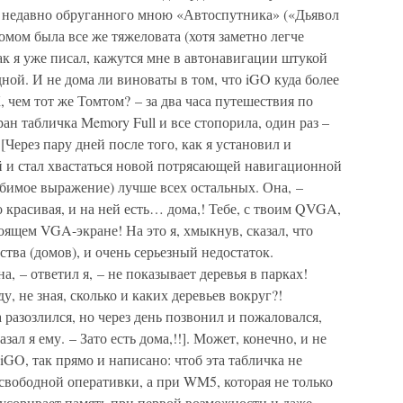
а недавно обруганного мною «Автоспутника» («Дьявол
омом была все же тяжеловата (хотя заметно легче
ак я уже писал, кажутся мне в автонавигации штукой
ной. И не дома ли виноваты в том, что iGO куда более
 чем тот же Томтом? – за два часа путешествия по
ран табличка Memory Full и все стопорила, один раз –
Через пару дней после того, как я установил и
 и стал хвастаться новой потрясающей навигационной
юбимое выражение) лучше всех остальных. Она, –
 красивая, и на ней есть… дома,! Тебе, с твоим QVGA,
оящем VGA-экране! На это я, хмыкнув, сказал, что
тва (домов), и очень серьезный недостаток.
, – ответил я, – не показывает деревья в парках!
у, не зная, сколько и каких деревьев вокруг?!
 разозлился, но через день позвонил и пожаловался,
зал я ему. – Зато есть дома,!!]. Может, конечно, и не
iGO, так прямо и написано: чтоб эта табличка не
 свободной оперативки, а при WM5, которая не только
амусоривает память при первой возможности и даже