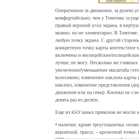
Оперативное (в движении, за рулем) уп
комфортабельно, чем у Томтома: осуще
правый верхний угол экрана, в вирту
можно, но не элементарно. В Томтоме 
любую точку экрана. С другой стороны
конкретную точку карты контекстное м
включены и милицейские/полицейские р
лучше, не могу. Несколько же главных
увеличение/уменьшение масштаба (что 
колесиком), изменение наклона карты 
наклон), изменение представления (до
движения или на север. Кнопки не сл
девять раз из десяти.
Еще из iGO’шных приколов не могли н
• наличие, кроме треугольничка «пози
вероятной, трассе, – крохотной точки