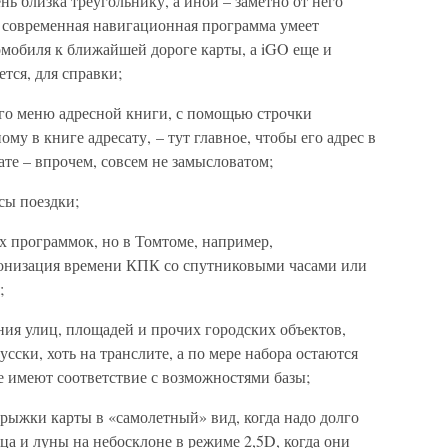
нь близка треугольнику, а иной – заметно от него
ая современная навигационная программа умеет
омобиля к ближайшей дороге карты, а iGO еще и
тся, для справки;
ого меню адресной книги, с помощью строчки
у в книге адресату, – тут главное, чтобы его адрес в
те – впрочем, совсем не замысловатом;
асы поездки;
ых программок, но в Томтоме, например,
ронизация времени КПК со спутниковыми часами или
;
ания улиц, площадей и прочих городских объектов,
усски, хоть на транслите, а по мере набора остаются
е имеют соответствие с возможностями базы;
прыжки карты в «самолетный» вид, когда надо долго
ца и луны на небосклоне в режиме 2,5D, когда они