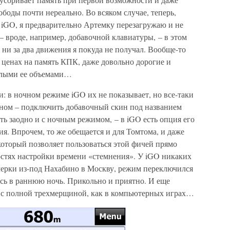
ободы почти нереально. Во всяком случае, теперь,
 iGO, я предварительно Артемку перезагружаю и не
 вроде, например, добавочной клавиатуры, – в этом
 ни за два движения я покуда не получал. Вообще-то
ценах на память КПК, даже довольно дорогие и
алыми ее объемами…
и: в ночном режиме iGO их не показывает, но все-таки
очном – подключить добавочный скин под названием
ть заодно и с ночным режимом, – в iGO есть опция его
. Впрочем, то же обещается и для Томтома, и даже
который позволяет пользоваться этой фичей прямо
ностях настройки времени «стемнения». У iGO никаких
сумерки из-под Нахабино в Москву, режим переключился
ись в раннюю ночь. Прикольно и приятно. И еще
же с полной трехмерщиной, как в компьютерных играх…