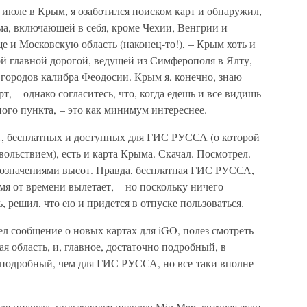
июле в Крым, я озаботился поиском карт и обнаружил,
ма, включающей в себя, кроме Чехии, Венгрии и
е и Московскую область (наконец-то!), – Крым хоть и
ной главной дорогой, ведущей из Симферополя в Ялту,
городов калибра Феодосии. Крым я, конечно, знаю
т, – однако согласитесь, что, когда едешь и все видишь
ного пункта, – это как минимум интереснее.
рт, бесплатных и доступных для ГИС РУССА (о которой
овольствием), есть и карта Крыма. Скачал. Посмотрел.
бозначениями высот. Правда, бесплатная ГИС РУССА,
мя от времени вылетает, – но поскольку ничего
, решил, что ею и придется в отпуске пользоваться.
л сообщение о новых картах для iGO, полез смотреть
ая область, и, главное, достаточно подробный, в
е подробный, чем для ГИС РУССА, но все-таки вполне
де никогда, пользовался недолго Mio Map, которая если