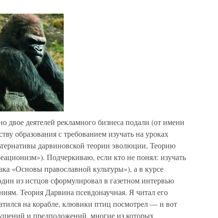
вно двое деятелей рекламного бизнеса подали (от имени
ству образования с требованием изучать на уроках
льтернативы дарвиновской теории эволюции, Теорию
ационизм»). Подчеркиваю, если кто не понял: изучать
(ака «Основы православной культуры»), а в курсе
один из истцов сформулировал в газетном интервью
ниям. Теория Дарвина псевдонаучная. Я читал его
атился на корабле, клювики птиц посмотрел — и вот
пущений и предположений, многие из которых