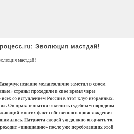
оцесс.ru: Эволюция мастдай!
олюция мастдай!
азарчук недавно меланхолично заметил в своем
нные» страны проходили в свое время через
всех со вступлением России в этот клуб избранных.
ции». Он прав: попытки отменить судебным порядком
ижающий многих факт собственного происхождения
инимались. Патриота скорей уж должно огорчать то,
проходит «инициацию» после уже переболевших этой