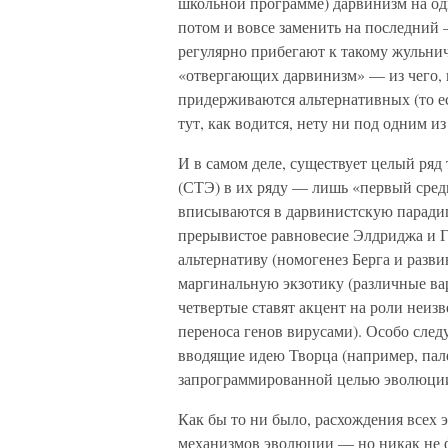
школьной программе) дарвинизм на од
потом и вовсе заменить на последний —
регулярно прибегают к такому жульни
«отвергающих дарвинизм» — из чего, к
придерживаются альтернативных (то е
тут, как водится, нету ни под одним и
И в самом деле, существует целый ря
(СТЭ) в их ряду — лишь «первый сред
вписываются в дарвинистскую парадиг
прерывистое равновесие Элдриджа и Г
альтернативу (номогенез Берга и разв
маргинальную экзотику (различные ва
четвертые ставят акцент на роли неиз
переноса генов вирусами). Особо сле
вводящие идею Творца (например, пал
запрограммированной целью эволюции 
Как бы то ни было, расхождения всех 
механизмов эволюции — но никак не 