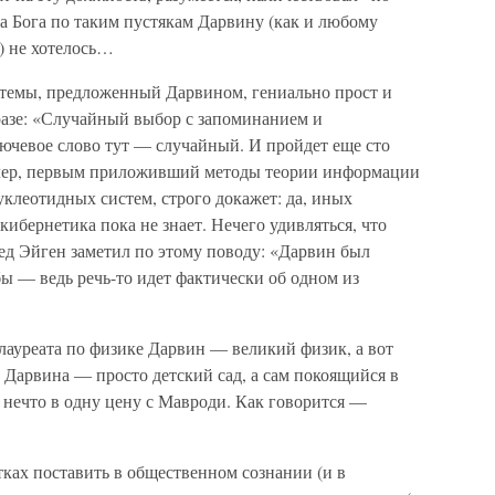
а Бога по таким пустякам Дарвину (как и любому
) не хотелось…
темы, предложенный Дарвином, гениально прост и
азе: «Случайный выбор с запоминанием и
лючевое слово тут — случайный. И пройдет еще сто
тлер, первым приложивший методы теории информации
клеотидных систем, строго докажет: да, иных
ибернетика пока не знает. Нечего удивляться, что
д Эйген заметил по этому поводу: «Дарвин был
ы — ведь речь-то идет фактически об одном из
лауреата по физике Дарвин — великий физик, а вот
 Дарвина — просто детский сад, а сам покоящийся в
 нечто в одну цену с Мавроди. Как говорится —
ках поставить в общественном сознании (и в