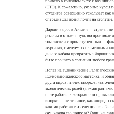
привело в конечном счете к возникно
(СТЭ). К сожалению, учебные курсы по
студентов совершенно ускользает как 
опередившая время почти на столетие.
Дарвин вырос в Англии — стране, где
ремесла в отлаженную, воспроизводи
том числе и с промежуточными — фик
журналах, именуемых племенными кни
дикого кабана превратить в йоркширск
было прошито в сознании любого грам
Попав на вулканические Галапагосски
Южноамериканского материка, и обна
друга видов птичек-вьюрков, «заточ
экологических ролей («иммигрантам», 
не те работы, к которым они привыкли
вьюрки — не что иное, как «породы с
какими работал тот селекционер, были
сам, какова его природа? Один кандида