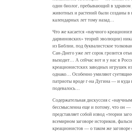
один биолог, пребывающий в здравом у
животных и растений были созданы в н
календарных лет тому назад…
Что же касается «научного креационизм
дарвиновских» теорий эволюции) никак
из Библии, под буквалистское толков
Сан-Диего уже лет сорок грозится оты
выходит… А сейчас вот и у нас в Росс
креационистских заводных игрушек и
однако… Особенно умиляют суетящиес
патриоты вроде г-на Дугина — и куда 
подевалось…
Содержательная дискуссия с «научным
бессмысленна еще и потому, что он —
представляет собой извод «теории заг
всемирном заговоре историков, фаль
креационистов — о таком же заговоре