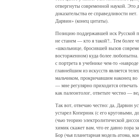
отвергнуты современной наукой. Это д
доказательства ее справедливости нет.
Дарвин» (конец цитаты).
Позицию поддержавшей иск Русской пр
не станем — кто я такой?.. Тем более 
«школьнице, бросившей вызов совреме
восторженном) куда более любопытна. 
с портрета в учебнике чем-то «наврод
главнейшим из искусств является телеш
мальчиком, прокричавшим наконец во 
— мне регулярно приходится отвечать 
как палеонтолог, ответьте честно — ве
Так вот, отвечаю честно: да, Дарвин ус
устарел Коперник (с его круговыми, д
(чью теорию электролитической дисс
химик скажет вам, что ее давно пора 
Бор (чья планетарная модель атома, ко