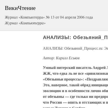
ВикиЧтение
Журнал «Компьютерра» № 13 от 04 апреля 2006 года
Журнал «Компьютерра»
АНАЛИЗЫ: Обезьяний_Пр
АНАЛИЗЫ: Обезьяний_Процесс.ru: Эв
Автор: Кирилл Еськов
Умный питерский писатель Андрей Л
ЖЖ, что едва ль не все «цивилизова
«Обезьяньи процессы»: «Поздравляю 
Это, наверное, такой обряд инициа
эволюцию и в особенности лично об
от обезьяны — где только ни предпр
что Россия — опять в отстающих и 
корью Турции и Сербии.