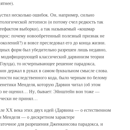
ятнее).
устил несколько ошибок. Он, например, сильно
ологической летописи (и потому счел редкость так
тефактом выборки), а так называемый «кошмар
прос: почему новообретенный полезный признак не
околений?) и вовсе преследовал его до конца жизни.
одных форм был убедительно разрешен лишь недавно,
ах модифицирующей классический дарвинизм теории
Гоулда), то исчерпывающее решение парадокса,
н держал в руках в самом буквальном смысле слова.
тности наследственного кода, было черным по белому
енетики Менделя, которую Дарвин читал (об этом
но не оценил… Ну, бывает: Эйнштейн вон тоже —
ически не принял…
ле ХХ века этих двух идей (Дарвина — о естественном
и Менделя — о дискретном характере
таточное для разрешения Дженкинсова парадокса, и