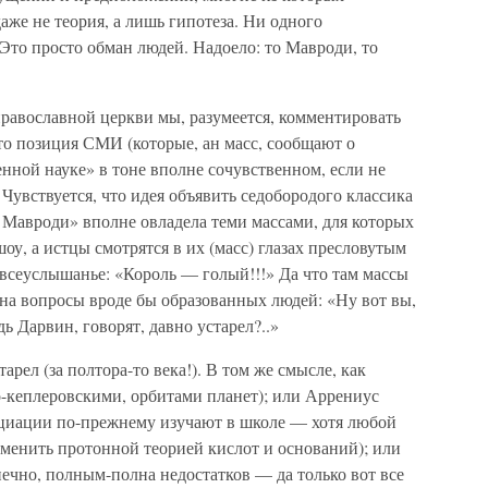
аже не теория, а лишь гипотеза. Ни одного
 Это просто обман людей. Надоело: то Мавроди, то
авославной церкви мы, разумеется, комментировать
что позиция СМИ (которые, ан масс, сообщают о
нной науке» в тоне вполне сочувственном, если не
Чувствуется, что идея объявить седобородого классика
е Мавроди» вполне овладела теми массами, для которых
оу, а истцы смотрятся в их (масс) глазах пресловутым
всеуслышанье: «Король — голый!!!» Да что там массы
на вопросы вроде бы образованных людей: «Ну вот вы,
дь Дарвин, говорят, давно устарел?..»
тарел (за полтора-то века!). В том же смысле, как
о-кеплеровскими, орбитами планет); или Аррениус
оциации по-прежнему изучают в школе — хотя любой
заменить протонной теорией кислот и оснований); или
нечно, полным-полна недостатков — да только вот все