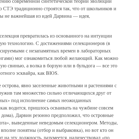
вению современной синтетической теории эволюции
 СТЭ традиционно строятся так, что от школьников и
бы не важнейшая из идей Дарвина — идея,
 селекция превратилась из основанного на интуиции
мую технологию. С достижениями селекционеров (в
сируемыми с незапамятных времен в лабораторных
гами) мог ознакомиться любой желающий. Как можно
ую свинью, а волка в борзую или в бульдога — все это
отного эсквайра, как BIOS.
е острова, явно заселенные животными и растениями с
ружив там множество сильно отличающихся друг от
енных» под исполнение самых неожиданных
как водится, пришлось осваивать на чужбине совсем
 дома), Дарвин резонно предположил, что островные
кота», выведенные неведомым селекционером. Методы,
 вполне понятны (отбор и выбраковка), но вот кто он
т на эту должность, разумеется, наличествовал «по