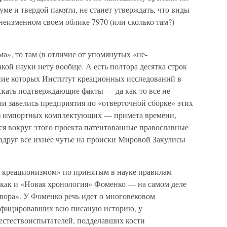
ме и твердой памяти, не станет утверждать, что виды
еизменном своем облике 7970 (или сколько там?)
а», то там (в отличие от упомянутых «не-
ой науки нету вообще. А есть полтора десятка строк
ание которых Институт креационных исследований в
скать подтверждающие факты — да как-то все не
ии завелись предприятия по «отверточной сборке» этих
з импортных комплектующих — примета времени,
я вокруг этого проекта патентованные православные
вдруг все ихнее чутье на происки Мировой Закулисы
 креационизмом» по принятым в науке правилам
 как и «Новая хронология» Фоменко — на самом деле
овора». У Фоменко речь идет о многовековом
сифицировавших всю писаную историю, у
 естествоиспытателей, подделавших кости