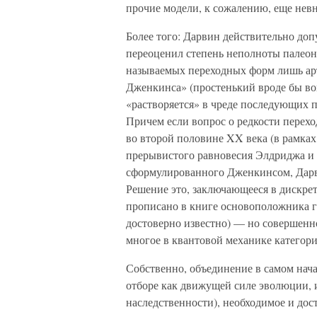
прочие модели, к сожалению, еще невн
Более того: Дарвин действительно доп
переоценил степень неполноты палеонт
называемых переходных форм лишь ар
Дженкинса» (простенький вроде бы во
«растворяется» в чреде последующих п
Причем если вопрос о редкости перех
во второй половине XX века (в рамк
прерывистого равновесия Элдриджа и 
сформулированного Дженкинсом, Дарви
Решение это, заключающееся в дискре
прописано в книге основоположника г
достоверно известно) — но совершен
многое в квантовой механике категор
Собственно, объединение в самом нача
отборе как движущей силе эволюции, 
наследственности), необходимое и дос