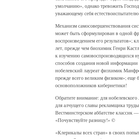
умолчанию», однако тревожить Господ
уважающему себя естествоиспытателю
Механизм самосовершенствования сис
может быть сформулирован в одной фр
воспроизведением его результатов»; к
лет, прежде чем биохимик Генри Кас
к изучению самовоспроизводящихся ну
способов создания новой информации к
нобелевский лауреат физхимик Манфре
прежде всего великим физиком»; еще б
основоположников кибернетики!
Обратите внимание: для нобелевского 
для алчущего славы рекламщика труды
Вестминстерском аббатстве классик —
«Почувствуйте разницу!» ©
«Клерикалы всех стран» в своих попыт