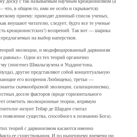
ну доску с так называемым научным креационизмом (а
 что, в общем-то, ими не особо и скрывается)
ческому приему: приводят длинный список ученых,
ак внушают читателю, следует, будто все те ученые
сть креационистских!) воззрений. Так вот — шарика
з предлагаемых на выбор наперстков.
д теорий эволюции, и модифицированный дарвинизм
и равных». Одни из тех теорий органично
му (эпигенез Шмальгаузена и Уоддингтона,
оулда), другие представляют собой концептуальную
ивающие его воззрения Любищева), третьи —
рианты скачкообразной эволюции, сальтационизма),
вестных доселе факторов (вроде горизонтального
дует отметить эволюционные теории, впрямую
еонтолог-иезуит Тейяр де Шарден считал
появление существа, способного к познанию Бога).
этих теорий с дарвинизмом касаются именно
факта ее существования. И по нынешнему времени ни