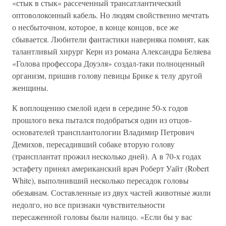
«стык в стык» рассеченный трансатлантический
оптоволоконный кабель. Но людям свойственно мечтать
о несбыточном, которое, в конце концов, все же
сбывается. Любители фантастики наверняка помнят, как
талантливый хирург Керн из романа Александра Беляева
«Голова профессора Доуэля» создал-таки полноценный
организм, пришив голову певицы Брике к телу другой
женщины.
К воплощению смелой идеи в середине 50-х годов
прошлого века пытался подобраться один из отцов-
основателей трансплантологии Владимир Петрович
Демихов, пересадивший собаке вторую голову
(трансплантат прожил несколько дней). А в 70-х годах
эстафету принял американский врач Роберт Уайт (Robert
White), выполнивший несколько пересадок головы
обезьянам. Составленные из двух частей животные жили
недолго, но все признаки чувствительности
пересаженной головы были налицо. «Если бы у вас