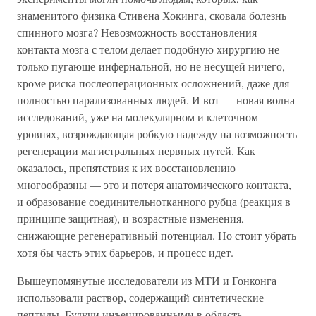
знаменитого физика Стивена Хокинга, сковала болезнь
спинного мозга? Невозможность восстановления
контакта мозга с телом делает подобную хирургию не
только пугающе-инфернальной, но не несущей ничего,
кроме риска послеоперационных осложнений, даже для
полностью парализованных людей. И вот — новая волна
исследований, уже на молекулярном и клеточном
уровнях, возрождающая робкую надежду на возможность
регенерации магистральных нервных путей. Как
оказалось, препятствия к их восстановлению
многообразны — это и потеря анатомического контакта,
и образование соединительнотканного рубца (реакция в
принципе защитная), и возрастные изменения,
снижающие регенеративный потенциал. Но стоит убрать
хотя бы часть этих барьеров, и процесс идет.
Вышеупомянутые исследователи из МТИ и Гонконга
использовали раствор, содержащий синтетические
пептиды. Будучи инъецированными в область