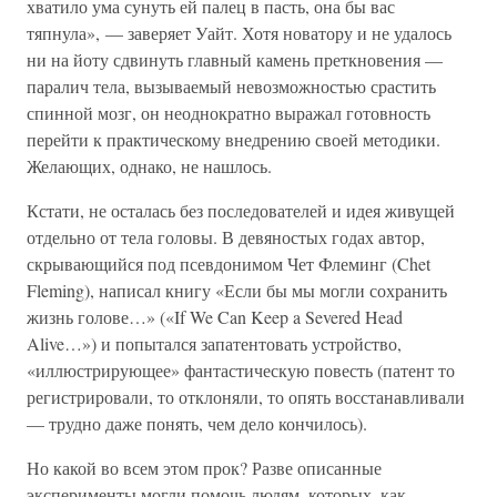
хватило ума сунуть ей палец в пасть, она бы вас
тяпнула», — заверяет Уайт. Хотя новатору и не удалось
ни на йоту сдвинуть главный камень преткновения —
паралич тела, вызываемый невозможностью срастить
спинной мозг, он неоднократно выражал готовность
перейти к практическому внедрению своей методики.
Желающих, однако, не нашлось.
Кстати, не осталась без последователей и идея живущей
отдельно от тела головы. В девяностых годах автор,
скрывающийся под псевдонимом Чет Флеминг (Chet
Fleming), написал книгу «Если бы мы могли сохранить
жизнь голове…» («If We Can Keep a Severed Head
Alive…») и попытался запатентовать устройство,
«иллюстрирующее» фантастическую повесть (патент то
регистрировали, то отклоняли, то опять восстанавливали
— трудно даже понять, чем дело кончилось).
Но какой во всем этом прок? Разве описанные
эксперименты могли помочь людям, которых, как