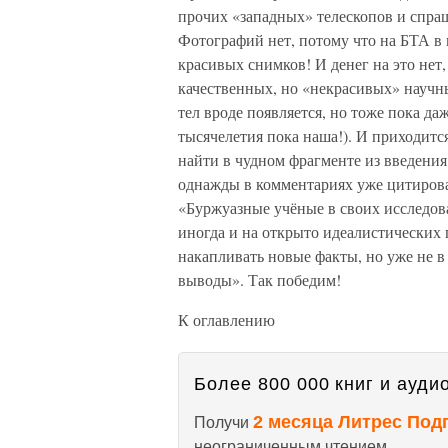
прочих «западных» телескопов и спра
Фотографий нет, потому что на БТА в 
красивых снимков! И денег на это нет,
качественных, но «некрасивых» научн
тел вроде появляется, но тоже пока даж
тысячелетия пока наша!). И приходит
найти в чудном фрагменте из введения
однажды в комментариях уже цитирова
«Буржуазные учёные в своих исследова
иногда и на открыто идеалистических
накапливать новые факты, но уже не 
выводы». Так победим!
К оглавлению
Более 800 000 книг и аудио
2 месяца Литрес Под
Получи
неограниченным чтением