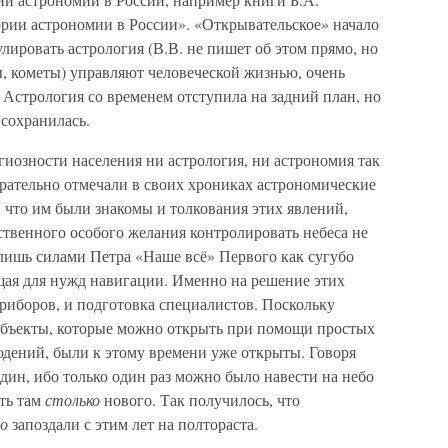
рии астрономии в России». «Открывательское» начало
лировать астрология (В.В. не пишет об этом прямо, но
ты, кометы) управляют человеческой жизнью, очень
Астрология со временем отступила на задний план, но
сохранилась.
гиозности населения ни астрология, ни астрономия так
арательно отмечали в своих хрониках астрономические
 что им были знакомы и толкования этих явлений,
твенного особого желания контролировать небеса не
 лишь силами Петра «Наше всё» Первого как сугубо
ая для нужд навигации. Именно на решение этих
риборов, и подготовка специалистов. Поскольку
 объекты, которые можно открыть при помощи простых
юдений, были к этому времени уже открыты. Говоря
дин, ибо только один раз можно было навести на небо
ть там
столько
нового. Так получилось, что
но
запоздали с этим лет на полтораста.