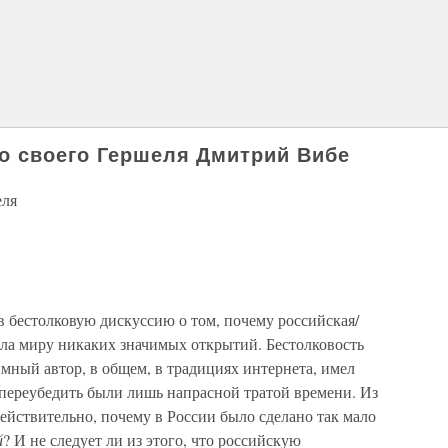
о своего Гершеля Дмитрий Вибе
еля
 в бестолковую дискуссию о том, почему российская/
ала миру никаких значимых открытий. Бестолковость
имный автор, в общем, в традициях интернета, имел
переубедить были лишь напрасной тратой времени. Из
действительно, почему в России было сделано так мало
й
? И не следует ли из этого, что российскую