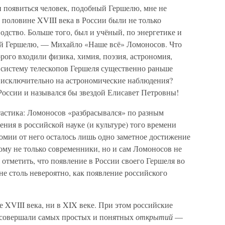
ии появиться человек, подобный Гершелю, мне не
 половине XVIII века в России были не только
одство. Больше того, был и учёный, по энергетике и
ий Гершелю, — Михайло «Наше всё» Ломоносов. Что
орого входили физика, химия, поэзия, астрономия,
 систему телескопов Гершеля существенно раньше
ы исключительно на астрономические наблюдения?
России и назывался бы звездой Елисавет Петровны!
нтастика: Ломоносов «разбрасывался» по разным
ения в российской науке (и культуре) того времени
омии от него осталось лишь одно заметное достижение
му не только современники, но и сам Ломоносов не
 отметить, что появление в России своего Гершеля во
не столь невероятно, как появление российского
е XVIII века, ни в XIX веке. При этом российские
 совершали самых простых и понятных
открытий
—