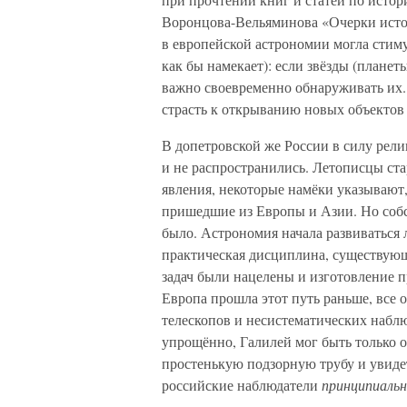
Воронцова-Вельяминова «Очерки исто
в европейской астрономии могла стиму
как бы намекает): если звёзды (плане
важно своевременно обнаруживать их. 
страсть к открыванию новых объектов 
В допетровской же России в силу рели
и не распространились. Летописцы ст
явления, некоторые намёки указывают,
пришедшие из Европы и Азии. Но собс
было. Астрономия начала развиваться
практическая дисциплина, существующ
задач были нацелены и изготовление п
Европа прошла этот путь раньше, все
телескопов и несистематических набл
упрощённо, Галилей мог быть только о
простенькую подзорную трубу и увиде
российские наблюдатели
принципиаль