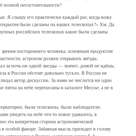
её полной несостоятельности?
вые. Я слышу его практически каждый раз, когда вожу
 открытия были сделаны на ваших телескопах?» Хм. Да
крупных российских телескопах какие были сделаны
ки зрения постороннего человека, основным продуктом
частности, астроном должен открывать звёзды,
ыл за ночь ни одной звезды — значит, домой не идёшь,
дела в России обстоят довольно тускло. В России не
лицал автор дискуссии. За нами не числится ни один
 пятна на небе переписаны в каталоге Мессье, а не в
серватории, были телескопы, были наблюдатели.
ыми увидеть на небе что-то новое удавалось, в
но эта конкретная сторона астрономической
а в особой фаворе. Забавная мысль приходит в голову
ии астрономии в России, например книги Б.А.