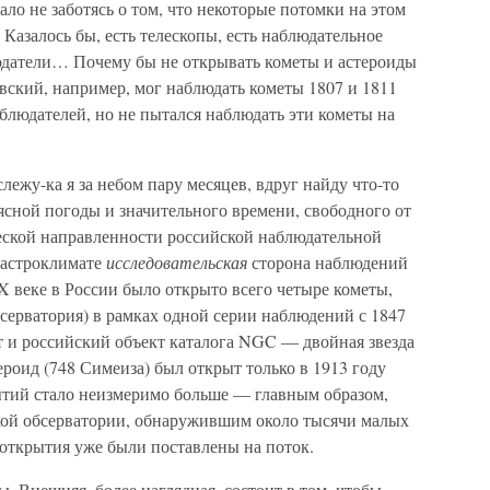
ло не заботясь о том, что некоторые потомки на этом
Казалось бы, есть телескопы, есть наблюдательное
юдатели… Почему бы не открывать кометы и астероиды
вский, например, мог наблюдать кометы 1807 и 1811
блюдателей, но не пытался наблюдать эти кометы на
слежу-ка я за небом пару месяцев, вдруг найду что-то
ясной погоды и значительного времени, свободного от
ческой направленности российской наблюдательной
 астроклимате
исследовательская
сторона наблюдений
X веке в России было открыто всего четыре кометы,
серватория) в рамках одной серии наблюдений с 1847
ыт и российский объект каталога NGC — двойная звезда
роид (748 Симеиза) был открыт только в 1913 году
ытий стало неизмеримо больше — главным образом,
кой обсерватории, обнаружившим около тысячи малых
 открытия уже были поставлены на поток.
ы. Внешняя, более наглядная, состоит в том, чтобы