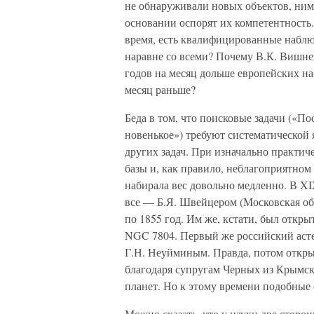
не обнаруживали новых объектов, нима
основании оспорят их компетентность. 
время, есть квалифицированные набл
наравне со всеми? Почему В.К. Вишне
годов на месяц дольше европейских на
месяц раньше?
Беда в том, что поисковые задачи («По
новенькое») требуют систематической 
других задач. При изначально практи
базы и, как правило, неблагоприятном
набирала вес довольно медленно. В XI
все — Б.Я. Швейцером (Московская об
по 1855 год. Им же, кстати, был откр
NGC 7804. Первый же российский асте
Г.Н. Неуйминым. Правда, потом откр
благодаря супругам Черных из Крымс
планет. Но к этому времени подобные
Можно сказать, что у науки две сторон