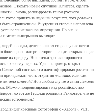
расивое. Открыть новые спутники Юпитера, сделать
ности Ориона, расшифровать геном русского
ель готов принять за научный результат, хотя
реальная
т быть ограниченной. Внутренняя сторона направлена
 установление законов мироздания. Но она, к
на и менее выигрышно выглядит.
 людей, погоды, денег внешняя сторона у нас почти
, кто более ценен матери истории — люди, открывающие
щие их природу. Но с точки зрения стороннего
ись в хвосте у первых. Уран, например, открыт
ты Солнечной системы его идентифицировал россиянин
ени принадлежит честь открытия
планеты
, если сам
 им тело кометой? Но в любом случае о связи Лекселя
токи. (Можно поиронизировать над российскостью
леров, но тот же Гершель родился в Ганновере, что не
йским астрономом.)
Народ видит красивые фотографии с «Хаббла», VLT,