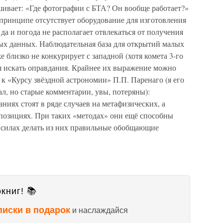
шивает: «Где фотографии с БТА? Он вообще работает?»
принципе отсутствует оборудование для изготовления
 да и погода не располагает отвлекаться от получения
ых данных. Наблюдательная база для открытий малых
е близко не конкурирует с западной (хотя комета 3-го
ся искать оправдания. Крайнее их выражение можно
 к «Курсу звёздной астрономии» П.П. Паренаго (я его
л, но старые комментарии, увы, потеряны):
ниях стоят в ряде случаев на метафизических, а
 позициях. При таких «методах» они ещё способны
в силах делать из них правильные обобщающие
книг! 📚
писки в подарок
и наслаждайся