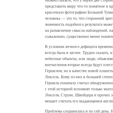
представить миру что-то понятное и к
красочную фотографию Большой Туман
человека — это то, что сторонний зрит
значимость подобного результата може
на разъяснение смысла наблюдений, на
сожалению, существенно менее понят
В условиях вечного дефицита времени,
всегда была в загоне. Трудно сказать
небесные объекты, или люди, объясняю
впечатления вторые всегда будут плест
Гершелем, но в качестве новой плане
Лексель. Кому из них в большей степ
Гершель поначалу считал обнаруженное
с этой историей вспомнят только зна
Лекселя, Струве, Швейцера и прочих эй
мешает считать его выдающимся англи
Проблема сохранилась и по сей день. 