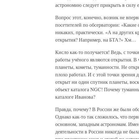
астрономию следует прикрыть в силу 
Вопрос этот, конечно, возник не впер
посетителей по обсерватории: «Какие
никаких, практически. «А на других 
открытия? Например, на БТА?» Хм…
Кисло как-то получается! Ведь, с точ
работы учёного являются открытия. В 
планеты, кометы, туманности. Не откр
плохо работал. И с этой точки зрения 
открыт ни один спутник планеты, воск
объект каталога NGC! Почему туманные
каталоге Иванова?
Правда, почему? В России же были об
Однако как-то так сложилось, что перв
основном, западным астрономам. Имен
деятельности в России никогда не был
при прочтении книг и статей по истор