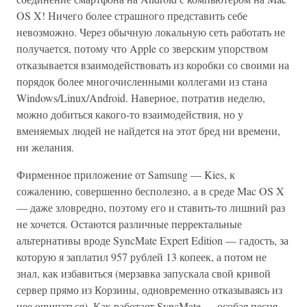
OS X! Ничего более страшного представить себе
невозможно. Через обычную локальную сеть работать не
получается, потому что Apple со зверским упорством
отказывается взаимодействовать из коробки со своими на
порядок более многочисленными коллегами из стана
Windows/Linux/Android. Наверное, потратив неделю,
можно добиться какого-то взаимодействия, но у
вменяемых людей не найдется на этот бред ни времени,
ни желания.
Фирменное приложение от Samsung — Kies, к
сожалению, совершенно бесполезно, а в среде Mac OS X
— даже зловредно, поэтому его и ставить-то лишний раз
не хочется. Остаются различные перректальные
альтернативы вроде SyncMate Expert Edition — гадость, за
которую я заплатил 957 рублей 13 копеек, а потом не
знал, как избавиться (мерзавка запускала свой кривой
сервер прямо из Корзины, одновременно отказываясь из
нее очищаться). Как работает SyncMate — особая песня,