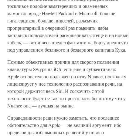
тоскливое подобие заматеревших и окаменелых
мамонтов вроде Hewlett-Packard и Microsoft: больше
гигагерциков, больше пикселей, разъемчик
проприетарный в очередной раз поменять, дабы
заставить пользователей раскошеливаться еще и на новый
кабель, — вот и весь предел фантазии на борту дредноута
под управлением безликого и бездарного капитана Кука.
Помимо объективных причин для скорого появления
клавиатуры Swype на iOS, есть еще и субъективная:
Apple основательно подсажен на иглу Nuance, поскольку
лицензирует у нее технологию распознавания речи, на
которой держится весь Siri. И соскочить с этой
технологии будет не так-то просто, хотя бы потому что у
Nuance она — лучшая на рынке.
Справедливости ради нужно заметить, что последнее
обстоятельство для Apple — не великий аргумент, ибо
пределов для взбалмошных решений у нового