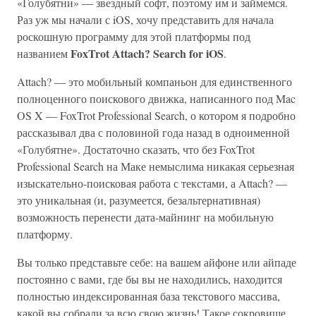
«Голубятни» — звездный софт, поэтому им и займемся.
Раз уж мы начали с iOS, хочу представить для начала
роскошную программу для этой платформы под
FoxTrot Attach? Search for iOS
названием
.
Attach? — это мобильный компаньон для единственного
полноценного поискового движка, написанного под Mac
OS X — FoxTrot Professional Search, о котором я подробно
рассказывал два с половиной года назад в одноименной
«Голубятне». Достаточно сказать, что без FoxTrot
Professional Search на Маке немыслима никакая серьезная
изыскательно-поисковая работа с текстами, а Attach? —
это уникальная (и, разумеется, безальтернативная)
возможность перенести дата-майнинг на мобильную
платформу.
Вы только представьте себе: на вашем айфоне или айпаде
постоянно с вами, где бы вы не находились, находится
полностью индексированная база текстового массива,
какой вы собрали за всю свою жизнь! Такое сокровище