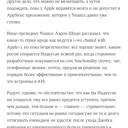
Другое дело, что можно не мельтешить, а чуток
подождать, пока у Apple вправятся мозги и он допустит в
AppStore приложение, которое у Nuance давно уже
готово.
Вице-президент Nuance Аарон Шиди рассказал, что
какие-то тёрки вроде как ведутся («we chatted with
Apple»), но пока безрезультатно: все хорошо знают, каким
рогом упирается Надкусан всякий раз, когда сторонние
разработчики покушаются на core functionality (почту, чат,
телефонные звонки, почта), предлагая решения, на
порядок более эффективные и привлекательные, чем те,
что встроены в iOS.
Радует, однако, то обстоятельство, что как бы Надкусан
ни упирался, ему все равно придется уступить, причем,
чем дальше, тем больше и — главное — стремительнее,
потому что ситуация на рынке сегодня уже не та и долго
оттягивать очевидное не удастся: после ухода Джобса
компания из инновационного болида превратилась в