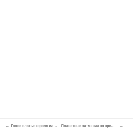
←
→
Голое платье короля или МЛМ на IT Сергей Голубицкий
Планетные затмения во время и после «Кеплера» Дмитрий Вибе