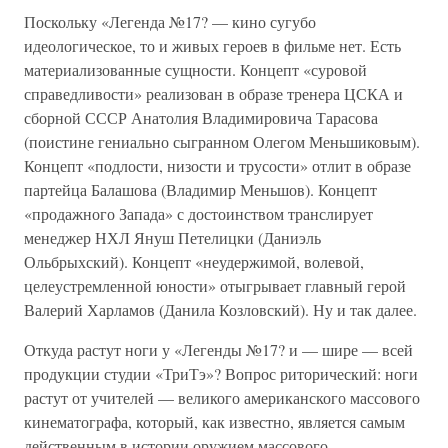
Поскольку «Легенда №17? — кино сугубо
идеологическое, то и живых героев в фильме нет. Есть
материализованные сущности. Концепт «суровой
справедливости» реализован в образе тренера ЦСКА и
сборной СССР Анатолия Владимировича Тарасова
(поистине гениально сыгранном Олегом Меньшиковым).
Концепт «подлости, низости и трусости» отлит в образе
партейца Балашова (Владимир Меньшов). Концепт
«продажного Запада» с достоинством транслирует
менеджер НХЛ Януш Петелицки (Даниэль
Ольбрыхский). Концепт «неудержимой, волевой,
целеустремленной юности» отыгрывает главный герой
Валерий Харламов (Данила Козловский). Ну и так далее.
Откуда растут ноги у «Легенды №17? и — шире — всей
продукции студии «ТриТэ»? Вопрос риторический: ноги
растут от учителей — великого американского массового
кинематографа, который, как известно, является самым
действенным в истории оружием массового