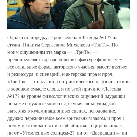
Однако по порядку. Произведена «Легенда №17? на
студии Никиты Сергеевича Михалкова «ТриТэ». По
моим ощущениям эта марка — «ТриТэ» —
предопределяет гораздо больше в фактуре фильма, чем
все остальные формы авторского участия, вместе взятые:
и режиссура, и сценарий, и актерская игра и проч.
«ТриТэ» — это кузница патриотического пафосного кино
в хорошем смысле слова, и по этой причине «Легенда
№17? на уровне физиологических ощущений (мурашки
по коже в нужные моменты, скупая слеза, украдкой
вытертая в кульминационных сценах, негодование,
дружно переживаемое всем зрительным залом, и проч.)
ничем не отличается ни от «Сибирского цирюльника»,
ни от «Утомленных солнцем-2?, ни от «Двенадцати», ни