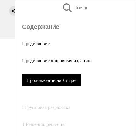
Поиск
Содержание
Предисловие
Предисловие к первому изданию
Продолжение на Литрес
I Групповая разработка
1 Решения, решения