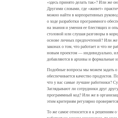
«здесь принято делать так»? Или же о
Другими словами, где «живет» практич
можно найти в корпоративных руковод
о ходе разработки программного обесп
на знания и умения ее блестящих и оп
столовой или слушая разговоры в кор
основе личных предпочтений? Или же
законах о том, что работает и что не 
новым проектом — индивидуально, или
добавляются в архивы и формальные и
Подобные вопросы мы можем задать о ко
обеспечивается качество продуктов. По
что у вас самые лучшие работники? С
Заглядывают ли сотрудники друг другу
программный код? Или же в организаци
этим критериям регулярно проверяется
То же самое относится и к решениям о 
работает на основе консенсуса, то ук