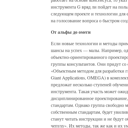
инструмента G вряд ли пойдет на польз
следующем проекте и технологии для 
на голосование вопроса о быстром соз
От альфы до омеги
Если новые технологии и методы приме
шансы на успех — малы. Например, о
объектно-ориентированного проектир
группы консультантов. Они придут с
«Объектным методом для разработки ги
Giant Applications, OMEGA) в комплек
предложат несколько ступеней обуче
инструмента. Такая участь может ожи
дисциплинированное проектирование,
стандартам. Однако группа свободно
собственным стандартам, будет увилив
станут читать инструкции и не будут 
чепуху». Их методы, так же как и их 