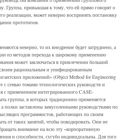
у. Группа, привыкшая к тому, что ей прямо говорят о
его реализации, может неверно воспринять постановку
дании прототипов.
няются неверно, то их внедрение будет затруднено, а
дин из методов перехода к широкому применению
ования может заключаться в привлечении большой
о своим рациональным и унифицированным
гантских приложений» (Object Method for Engineering
те с семью томами технологических руководств и
ния с применением интегрированного CASE-
дать группы, в которых традиционно применяется
 а полки заставлены замусоленными руководствами по
 мыслящих программистов, работающих по своим
ать от таких занятий, чтобы покодировать. Они не
обращать внимание на всю эту «корпоративную
умения и способности, сугубо индивидуальны. Для того