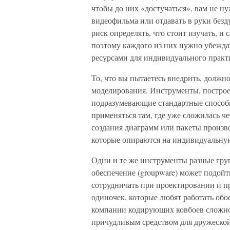
чтобы до них «достучаться», вам не н
видеофильма или отдавать в руки безд
риск определять, что стоит изучать, и
поэтому каждого из них нужно убеждат
ресурсами для индивидуального практ
То, что вы пытаетесь внедрить, должн
моделирования. Инструменты, построе
подразумевающие стандартные способы
применяться там, где уже сложилась ч
создания диаграмм или пакеты произв
которые опираются на индивидуальну
Одни и те же инструменты разные гру
обеспечение (groupware) может подойт
сотрудничать при проектировании и п
одиночек, которые любят работать обос
компании кодирующих ковбоев сложное
причудливым средством для дружеской