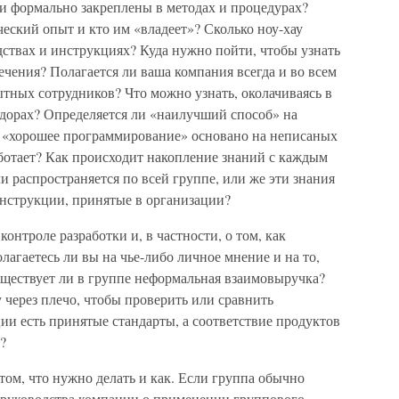
ни формально закреплены в методах и процедурах?
еский опыт и кто им «владеет»? Сколько ноу-хау
ствах и инструкциях? Куда нужно пойти, чтобы узнать
ечения? Полагается ли ваша компания всегда и во всем
ытных сотрудников? Что можно узнать, околачиваясь в
идорах? Определяется ли «наилучший способ» на
 «хорошее программирование» основано на неписаных
работает? Как происходит накопление знаний с каждым
 распространяется по всей группе, или же эти знания
нструкции, принятые в организации?
нтроле разработки и, в частности, о том, как
лагаетесь ли вы на чье-либо личное мнение и на то,
уществует ли в группе неформальная взаимовыручка?
 через плечо, чтобы проверить или сравнить
и есть принятые стандарты, а соответствие продуктов
?
том, что нужно делать и как. Если группа обычно
аз руководства компании о применении группового