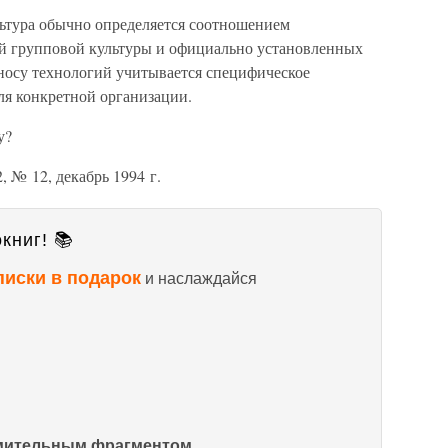
льтура обычно определяется соотношением
й групповой культуры и официально установленных
еносу технологий учитывается специфическое
ля конкретной организации.
у?
, № 12, декабрь 1994 г.
книг! 📚
писки в подарок
и наслаждайся
омительным фрагментом.