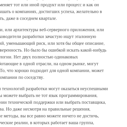
меняет тот или иной продукт или процесс и как он
ышать о компаниях, достигших успеха, желательно в
ть, даже в соседнем квартале.
и, или архитектуры веб-серверного приложения, или
ководители разработки зачастую ищут эталонную
й, уменьшающий риск, или хотя бы общее описание,
уверенность. Но было бы ошибкой искать какой-нибудь
ологии. Нет двух полностью одинаковых
ботающие в одной отрасли, на одном рынке, могут
 То, что хорошо подходит для одной компании, может
омпании по соседству.
 технологий разработки могут оказаться неуспешными
 можете выбрать не тот язык программирования,
ении технической поддержки или выбрать поставщика,
ва. Но даже несмотря на правильные решения,
 методы, вы все равно можете ничего не достичь,
ческие реалии, в которых работает ваша группа,