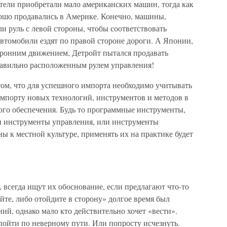
тели приобретали мало американских машин, тогда как
ошо продавались в Америке. Конечно, машины,
 руль с левой стороны, чтобы соответствовать
автомобили ездят по правой стороне дороги. А Японии,
оронним движением, Детройт пытался продавать
авильно расположенным рулем управления!
том, что для успешного импорта необходимо учитывать
импорту новых технологий, инструментов и методов в
ого обеспечения. Будь то программные инструменты,
и инструменты управления, или инструменты
ы к местной культуре, применять их на практике будет
всегда ищут их обоснование, если предлагают что-то
йте, либо отойдите в сторону» долгое время был
ий, однако мало кто действительно хочет «вести».
 пойти по неверному пути. Или попросту исчезнуть.