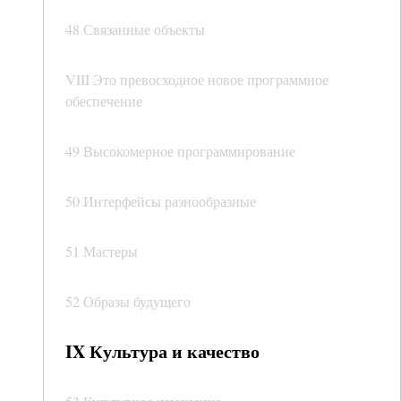
48 Связанные объекты
VIII Это превосходное новое программное
обеспечение
49 Высокомерное программирование
50 Интерфейсы разнообразные
51 Мастеры
52 Образы будущего
IX Культура и качество