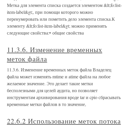
Метка для элемента списка создается элементом &lt;fo:list-
item-label&gt;, при помощи которого можно
перенумеровать или пометить дело элемента списка.К
элементу &lt;fo:list-item-label&gt; можно применять
следующие свойства:• общие свойства
11.3.6. Изменение временных
меток файла
11.3.6. Изменение временных меток файла Владелец
файла может изменять mtime и atime файла на любое
желаемое значение. Это делает такие метки
бесполезными для целей аудита, но позволяет
инструментам архивирования вроде tar и cpio сбрасывать
временные метки файлов в то значение,
22.6.2 Использование меток потока