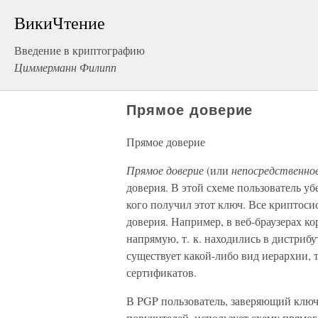
ВикиЧтение
Введение в криптографию
Циммерманн Филипп
Прямое доверие
Прямое доверие
Прямое доверие
(или
непосредственное
доверия. В этой схеме пользователь уб
кого получил этот ключ. Все криптоси
доверия. Например, в веб-браузерах 
напрямую, т. к. находились в дистриб
существует какой-либо вид иерархии, 
сертификатов.
В PGP пользователь, заверяющий ключ
поручителей, использует схему прямог