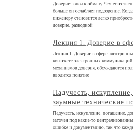
Доверие: ключ к обману Чем естестве
больше он ослабляет подозрение. Когд
инженеру становится легко приобрести
доверие, разводной
Лекция 1. Доверие в с
Лекция 1. Доверие в сфере электронн
контексте электронных коммуникаций,
механизмов доверия, обсуждаются пол
вводится понятие
Падучесть, искупление,
заумные технические п
Падучесть, искупление, погашение, до
заточен под какие-то централизованн
ошибке и документацию, так что каж