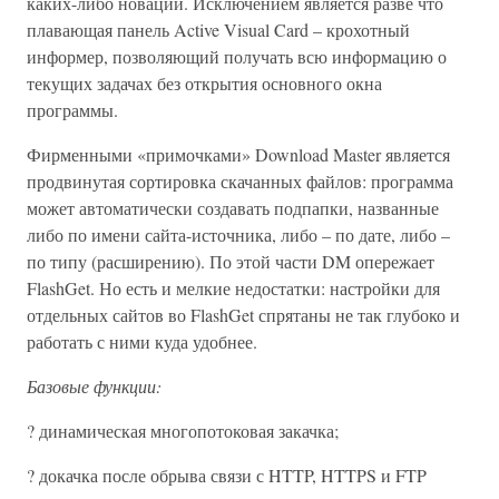
каких-либо новаций. Исключением является разве что
плавающая панель Active Visual Card – крохотный
информер, позволяющий получать всю информацию о
текущих задачах без открытия основного окна
программы.
Фирменными «примочками» Download Master является
продвинутая сортировка скачанных файлов: программа
может автоматически создавать подпапки, названные
либо по имени сайта-источника, либо – по дате, либо –
по типу (расширению). По этой части DM опережает
FlashGet. Но есть и мелкие недостатки: настройки для
отдельных сайтов во FlashGet спрятаны не так глубоко и
работать с ними куда удобнее.
Базовые функции:
? динамическая многопотоковая закачка;
? докачка после обрыва связи с HTTP, HTTPS и FTP