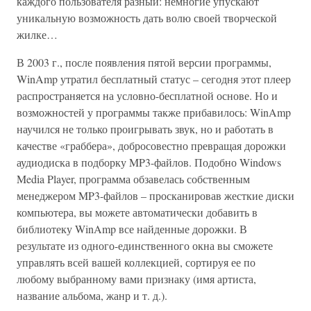
каждого пользователя разный: немногие упускают
уникальную возможность дать волю своей творческой
жилке…
В 2003 г., после появления пятой версии программы,
WinAmp утратил бесплатный статус – сегодня этот плеер
распространяется на условно-бесплатной основе. Но и
возможностей у программы также прибавилось: WinAmp
научился не только проигрывать звук, но и работать в
качестве «граббера», добросовестно превращая дорожки
аудиодиска в подборку MP3-файлов. Подобно Windows
Media Player, программа обзавелась собственным
менеджером MP3-файлов – просканировав жесткие диски
компьютера, вы можете автоматически добавить в
библиотеку WinAmp все найденные дорожки. В
результате из одного-единственного окна вы сможете
управлять всей вашей коллекцией, сортируя ее по
любому выбранному вами признаку (имя артиста,
название альбома, жанр и т. д.).