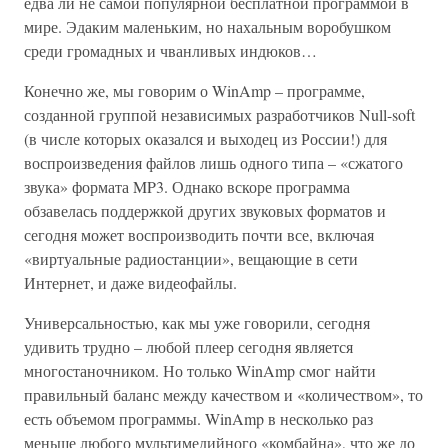
едва ли не самой популярной бесплатной программой в
мире. Эдаким маленьким, но нахальным воробушком
среди громадных и чванливых индюков…
Конечно же, мы говорим о WinAmp – программе,
созданной группой независимых разработчиков Null-soft
(в числе которых оказался и выходец из России!) для
воспроизведения файлов лишь одного типа – «сжатого
звука» формата MP3. Однако вскоре программа
обзавелась поддержкой других звуковых форматов и
сегодня может воспроизводить почти все, включая
«виртуальные радиостанции», вещающие в сети
Интернет, и даже видеофайлы.
Универсальностью, как мы уже говорили, сегодня
удивить трудно – любой плеер сегодня является
многостаночником. Но только WinAmp смог найти
правильный баланс между качеством и «количеством», то
есть объемом программы. WinAmp в несколько раз
меньше любого мультимедийного «комбайна», что же до