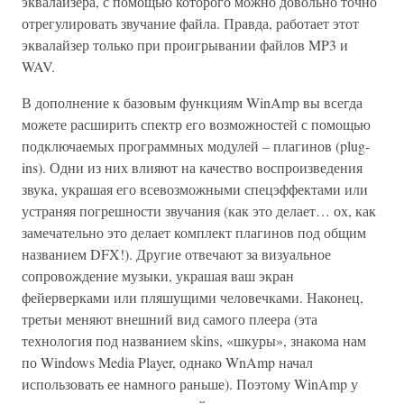
эквалайзера, с помощью которого можно довольно точно
отрегулировать звучание файла. Правда, работает этот
эквалайзер только при проигрывании файлов MP3 и
WAV.
В дополнение к базовым функциям WinAmp вы всегда
можете расширить спектр его возможностей с помощью
подключаемых программных модулей – плагинов (plug-
ins). Одни из них влияют на качество воспроизведения
звука, украшая его всевозможными спецэффектами или
устраняя погрешности звучания (как это делает… ох, как
замечательно это делает комплект плагинов под общим
названием DFX!). Другие отвечают за визуальное
сопровождение музыки, украшая ваш экран
фейерверками или пляшущими человечками. Наконец,
третьи меняют внешний вид самого плеера (эта
технология под названием skins, «шкуры», знакома нам
по Windows Media Player, однако WnAmp начал
использовать ее намного раньше). Поэтому WinAmp у