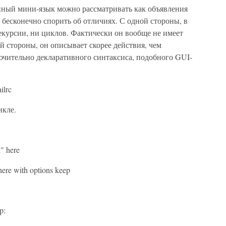
ный мини-язык можно рассматривать как объявления
бесконечно спорить об отличиях. С одной стороны, в
екурсии, ни циклов. Фактически он вообще не имеет
 стороны, он описывает скорее действия, чем
лючительно декларативного синтаксиса, подобного GUI-
ilrc
икле.
h" here
 here with options keep
p: