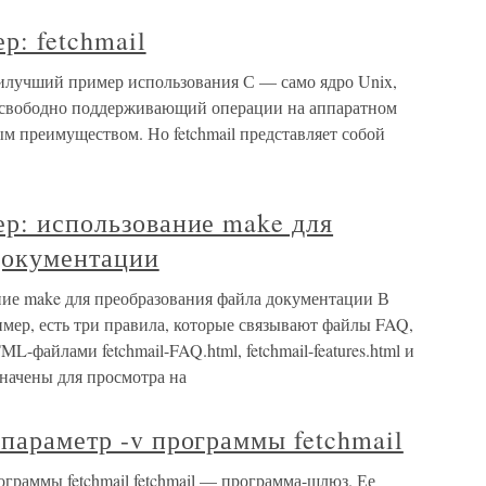
р: fetchmail
Наилучший пример использования С — само ядро Unix,
, свободно поддерживающий операции на аппаратном
ым преимуществом. Но fetchmail представляет собой
ер: использование make для
документации
ние make для преобразования файла документации В
имер, есть три правила, которые связывают файлы FAQ,
йлами fetchmail-FAQ.html, fetchmail-features.html и
начены для просмотра на
 параметр -v программы fetchmail
ограммы fetchmail fetchmail — программа-шлюз. Ее