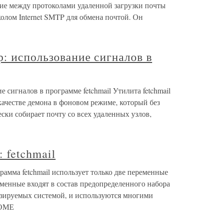
ние между протоколами удаленной загрузки почты
лом Internet SMTP для обмена почтой. Он
р: использование сигналов в
е сигналов в программе fetchmail Утилита fetchmail
качестве демона в фоновом режиме, который без
ски собирает почту со всех удаленных узлов,
 fetchmail
грамма fetchmail использует только две переменные
нные входят в состав предопределенного набора
ируемых системой, и используются многими
НОМЕ