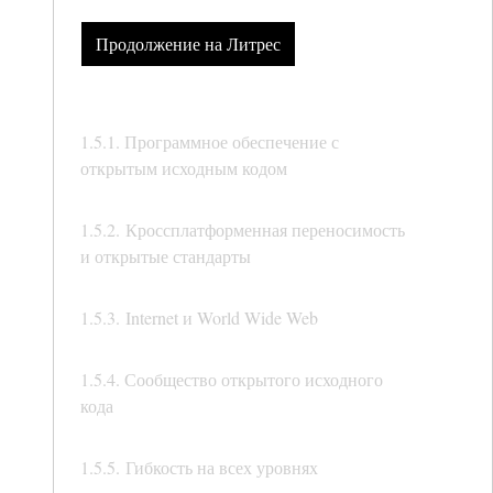
Продолжение на Литрес
1.5.1. Программное обеспечение с
открытым исходным кодом
1.5.2. Кроссплатформенная переносимость
и открытые стандарты
1.5.3. Internet и World Wide Web
1.5.4. Сообщество открытого исходного
кода
1.5.5. Гибкость на всех уровнях