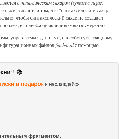
ывается
синтаксическим сахаром (syntactic sugar)
.
е высказывание о том, что "синтаксический сахар
тельно, чтобы синтаксический сахар не создавал
проблем, его необходимо использовать умеренно.
грамм, управляемых данными, способствует изящному
онфигурационных файлов
fetchmail
с помощью
книг! 📚
писки в подарок
и наслаждайся
омительным фрагментом.