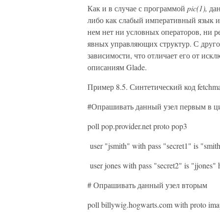
Как и в случае с программой
pic(1),
дан
либо как слабый императивный язык и 
нем нет ни условных операторов, ни р
явных управляющих структур. С другой
зависимости, что отличает его от иск
описаниям Glade.
Пример 8.5. Синтетический код fetchma
#Опрашивать данный узел первым в ц
poll pop.provider.net proto pop3
user "jsmith" with pass "secret1" is "smit
user jones with pass "secret2" is "jjones"
# Опрашивать данный узел вторым
poll billywig.hogwarts.com with proto ima