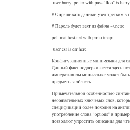
user harry_potter with pass "floo" is harry
# Опрашивать данный узел третьим в 
# Пароль будет взят из файла ~/.netrc
poll mailhost.net with proto imap:
user esr is esr here
Конфигурационные мини-языки для сло
Данный факт подчеркивается здесь по
императивном мини-языке может быть 
предметная область.
Примечательной особенностью синтакси
необязательных ключевых слов, которы
спецификаций более походил на англи
употребление слова "options" в приме
позволяют упростить описания для чте