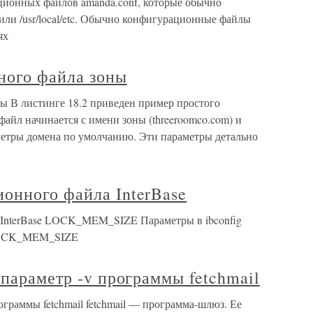
ионных файлов amanda.conf, которые обычно
c или /usr/local/etc. Обычно конфигурационные файлы
ях
ного файла зоны
 В листинге 18.2 приведен пример простого
айл начинается с имени зоны (threeroomco.com) и
аметры домена по умолчанию. Эти параметры детально
онного файла InterBase
InterBase LOCK_MEM_SIZE Параметры в ibconfig
OCK_MEM_SIZE
 параметр -v программы fetchmail
ограммы fetchmail fetchmail — программа-шлюз. Ее