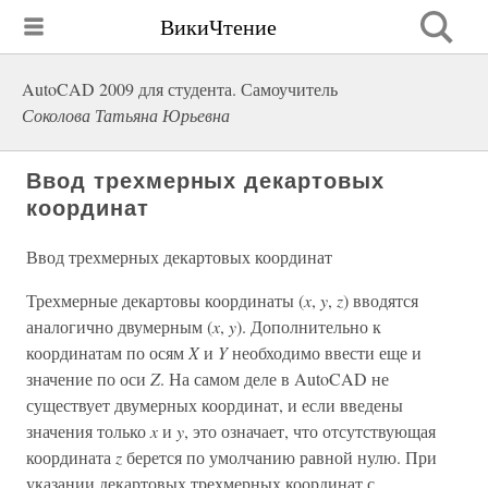
ВикиЧтение
AutoCAD 2009 для студента. Самоучитель
Соколова Татьяна Юрьевна
Ввод трехмерных декартовых
координат
Ввод трехмерных декартовых координат
Трехмерные декартовы координаты (
x
,
y
,
z
) вводятся
аналогично двумерным (
x
,
y
). Дополнительно к
координатам по осям
X
и
Y
необходимо ввести еще и
значение по оси
Z
. На самом деле в AutoCAD не
существует двумерных координат, и если введены
значения только
x
и
y
, это означает, что отсутствующая
координата
z
берется по умолчанию равной нулю. При
указании декартовых трехмерных координат с