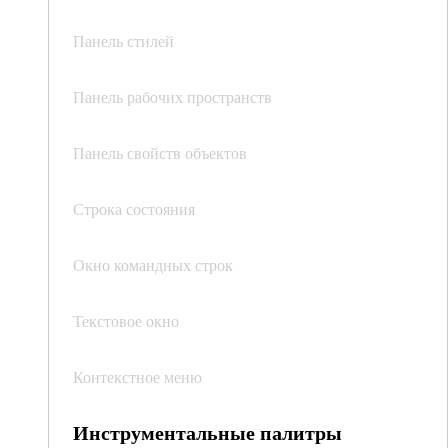
Панель стилей
Панель рабочих пространств
Панель свойств объектов
Строка состояния
Окно командных строк
Текстовое окно
Контекстное меню
Инструментальные палитры