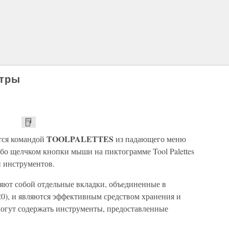
итры
TOOLPALETTES
тся командой
из падающего меню
3) либо щелчком кнопки мыши на пиктограмме Tool Palettes
и инструментов.
яют собой отдельные вкладки, объединенные в
2.20), и являются эффективным средством хранения и
могут содержать инструменты, предоставленные