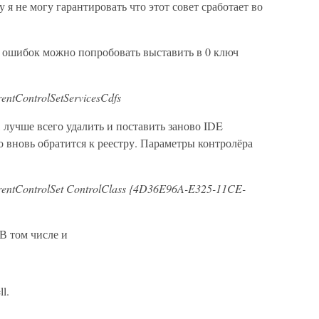
 я не могу гарантировать что этот совет сработает во
 ошибок можно попробовать выставить в 0 ключ
ontrolSetServicesCdfs
лучше всего удалить и поставить заново IDE
о вновь обратится к реестру. Параметры контролёра
ontrolSet ControlClass {4D36E96A-E325-11CE-
 В том числе и
l.