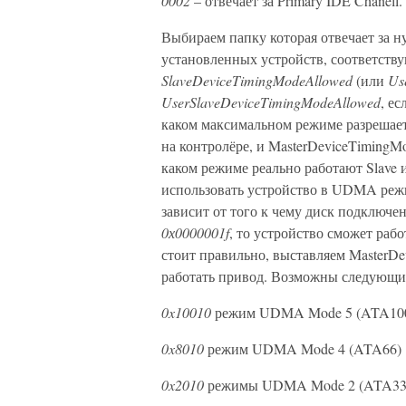
0002
– отвечает за Primary IDE Chanell.
Выбираем папку которая отвечает за н
установленных устройств, соответству
SlaveDeviceTimingModeAllowed
(или
Us
UserSlaveDeviceTimingModeAllowed
, е
каком максимальном режиме разрешаетс
на контролёре, и MasterDeviceTimingM
каком режиме реально работают Slave и
использовать устройство в UDMA режим
зависит от того к чему диск подключе
0х0000001f
, то устройство сможет раб
стоит правильно, выставляем MasterDe
работать привод. Возможны следующи
0x10010
режим UDMA Mode 5 (ATA10
0x8010
режим UDMA Mode 4 (ATA66)
0x2010
режимы UDMA Mode 2 (ATA33