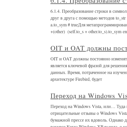
6.1.4. Преобразование с
6.1.4. Преобразование строки в симво
друг в друга с помощью методов to_str и 
a.to_sym # trueДля метапрограммирован
+(other) (self.to_s + other.to_s).to_sym
OIT и OAT должны пост
OIT и OAT должны постоянно изменят
является ключевой фразой для решения
данных. Время, потраченное на изуче
архитектуре Firebird, будет
Переход на Windows Vis
Переход на Windows Vista, или… Туда
отрицательные отзывы о Windows Vista
бумажной прессе их вдоволь. Однако 
ракурсе.Когда Windows XP вышла, о не