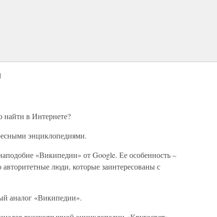
и
 найти в Интернете?
ересными энциклопедиями.
я наподобие «Википедии» от Google. Ее особенность –
о авторитетные люди, которые заинтересованы с
чный аналог «Википедии».
ый аналог русскоязычной энциклопедии «Кругосвет».