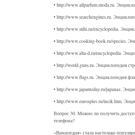
• http://www.allparfum.moda.ru. Энцик
• http://www.searchengines.ru. Энцикл
• http://www.stihi.ru/encyclopedia. Энц
• http://www.cooking-book.ru/species. 
• http://www.alta-d.ru/encyclopedia. Эн
• http://world.guns.ru. Энциклопедия с
• http://www.flags.ru. Энциклопедия фл
• http://www.japantoday.ru/japanaz. Эн
• http://www.eurosplav.ru/incik.htm. Э
Вопрос 30. Можно ли получить доступ
телефона?
«Википедия» стала настолько популяр