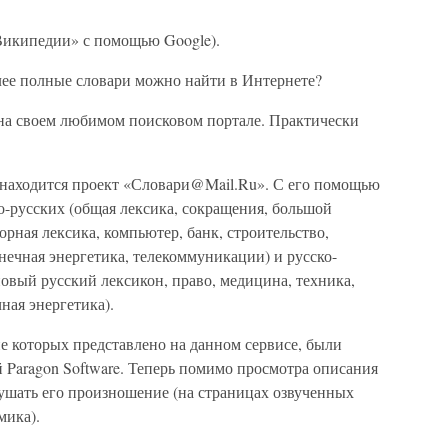
 «Википедии» с помощью Google).
лее полные словари можно найти в Интернете?
на своем любимом поисковом портале. Практически
ресу находится проект «Словари@Mail.Ru». С его помощью
о-русских (общая лексика, сокращения, большой
орная лексика, компьютер, банк, строительство,
нечная энергетика, телекоммуникации) и русско-
новый русский лексикон, право, медицина, техника,
ная энергетика).
е которых представлено на данном сервисе, были
 Paragon Software. Теперь помимо просмотра описания
ушать его произношение (на страницах озвученных
мика).