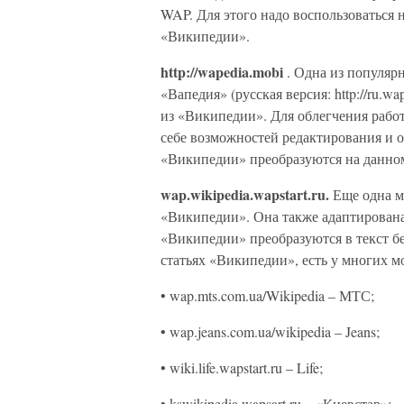
WAP. Для этого надо воспользоваться 
«Википедии».
http://wapedia.mobi
. Одна из популя
«Вапедия» (русская версия: http://ru.w
из «Википедии». Для облегчения рабо
себе возможностей редактирования и о
«Википедии» преобразуются на данном 
wap.wikipedia.wapstart.ru.
Еще одна м
«Википедии». Она также адаптирована
«Википедии» преобразуются в текст б
статьях «Википедии», есть у многих м
• wap.mts.com.ua/Wikipedia – МТС;
• wap.jeans.com.ua/wikipedia – Jeans;
• wiki.life.wapstart.ru – Life;
• kswikipedia.wapsart.ru – «Киевстар»;