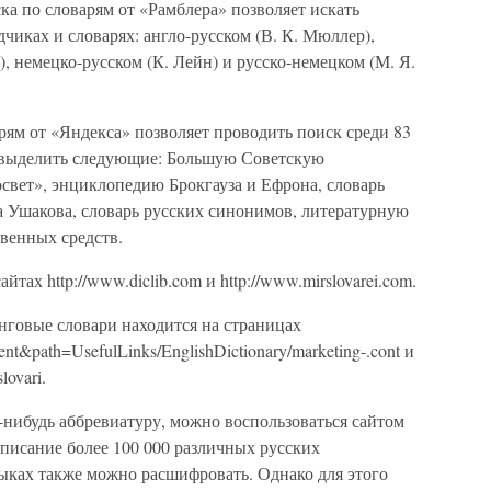
оиска по словарям от «Рамблера» позволяет искать
чиках и словарях: англо-русском (В. К. Мюллер),
, немецко-русском (К. Лейн) и русско-немецком (М. Я.
ловарям от «Яндекса» позволяет проводить поиск среди 83
т выделить следующие: Большую Советскую
вет», энциклопедию Брокгауза и Ефрона, словарь
а Ушакова, словарь русских синонимов, литературную
венных средств.
ах http://www.diclib.com и http://www.mirslovarei.com.
нговые словари находится на страницах
ent&path=UsefulLinks/EnglishDictionary/marketing-.cont и
lovari.
-нибудь аббревиатуру, можно воспользоваться сайтом
 описание более 100 000 различных русских
ыках также можно расшифровать. Однако для этого