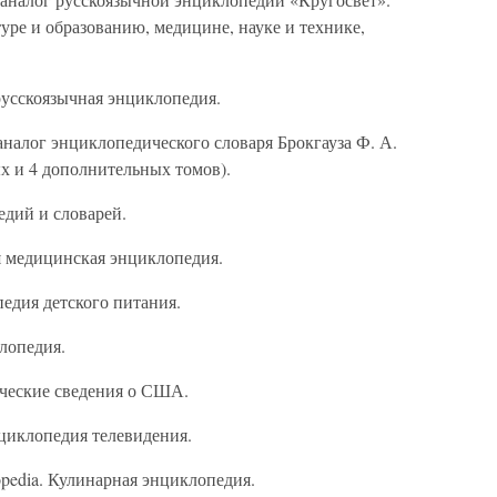
туре и образованию, медицине, науке и технике,
 русскоязычная энциклопедия.
 аналог энциклопедического словаря Брокгауза Ф. А.
ых и 4 дополнительных томов).
педий и словарей.
ьшая медицинская энциклопедия.
педия детского питания.
иклопедия.
дические сведения о США.
энциклопедия телевидения.
iclopedia. Кулинарная энциклопедия.