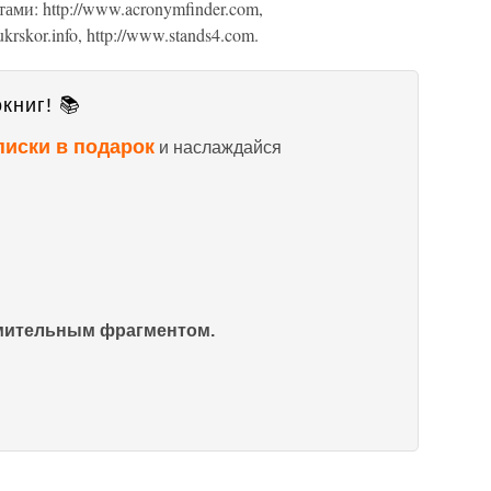
ами: http://www.acronymfinder.com,
krskor.info, http://www.stands4.com.
книг! 📚
писки в подарок
и наслаждайся
омительным фрагментом.