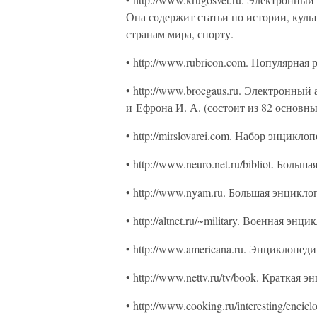
Она содержит статьи по истории, куль
странам мира, спорту.
• http://www.rubricon.com. Популярная
• http://www.brocgaus.ru. Электронный
и Ефрона И. А. (состоит из 82 основн
• http://mirslovarei.com. Набор энцикло
• http://www.neuro.net.ru/bibliot. Бол
• http://www.nyam.ru. Большая энцикло
• http://altnet.ru/~military. Военная энц
• http://www.americana.ru. Энциклопе
• http://www.nettv.ru/tv/book. Краткая 
• http://www.cooking.ru/interesting/enc