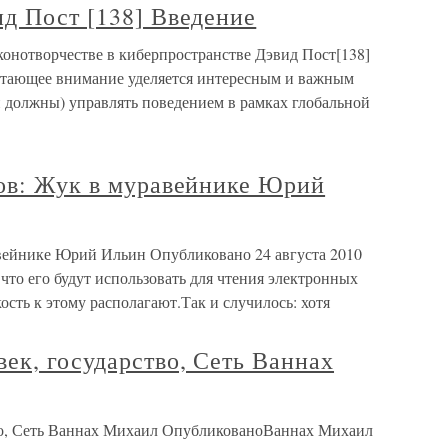
д Пост [138] Введение
аконотворчестве в киберпространстве Дэвид Пост[138]
стающее внимание уделяется интересным и важным
и должны) управлять поведением в рамках глобальной
ров: Жук в муравейнике Юрий
авейнике Юрий Ильин Опубликовано 24 августа 2010
 что его будут использовать для чтения электронных
кость к этому располагают.Так и случилось: хотя
ек, государство, Сеть Ваннах
тво, Сеть Ваннах Михаил ОпубликованоВаннах Михаил