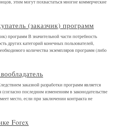
онцов, этим могут похвастаться многие коммерческие
купатель (заказчик) программ
зчик) программ В значительной части потребность
ость других категорий конечных пользователей,
необходимого количества экземпляров программ (либо
авообладатель
Следствием заказной разработки программ является
ля (согласно последним изменениям в законодательстве
меет место, если при заключении контракта не
нке Forex