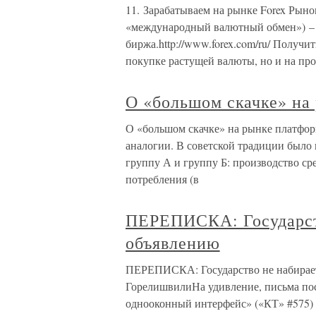
11. Зарабатываем на рынке Forex Рын
«международный валютный обмен») – 
биржа.http://www.forex.com/ru/ Получ
покупке растущей валюты, но и на пр
О «большом скачке» на
О «большом скачке» на рынке платфор
аналогии. В советской традиции было
группу А и группу Б: производство ср
потребления (в
ПЕРЕПИСКА: Государств
объявлению
ПЕРЕПИСКА: Государство не набирает
ГорелишвилиНа удивление, письма пос
однооконный интерфейс» («КТ» #575) 