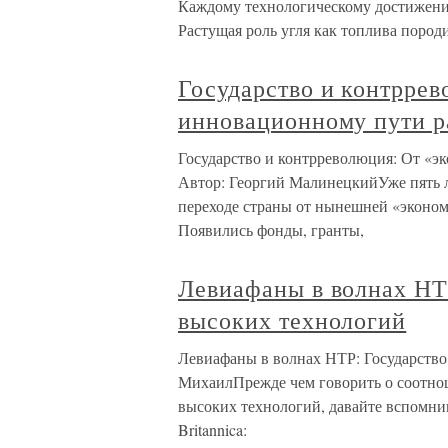
Каждому технологическому достижению
Растущая роль угля как топлива пор
Государство и контррев
инновационному пути р
Государство и контрреволюция: От «э
Автор: Георгий МалинецкийУже пять ле
переходе страны от нынешней «эконом
Появились фонды, гранты,
Левиафаны в волнах НТР
высоких технологий
Левиафаны в волнах НТР: Государство
МихаилПрежде чем говорить о соотнош
высоких технологий, давайте вспомним,
Britannica: