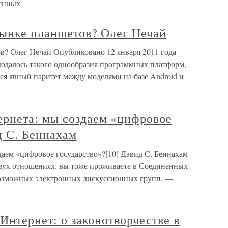
ленных
рынке планшетов? Олег Нечай
ов? Олег Нечай Опубликовано 12 января 2011 года
юдалось такого однообразия программных платформ,
лся явный паритет между моделями на базе Android и
рнета: мы создаем «цифровое
д С. Беннахам
аем «цифровое государство»?[10] Дэвид С. Беннахам
двух отношениях: вы тоже проживаете в Соединенных
возможных электронных дискуссионных групп, —
 Интернет: о законотворчестве в