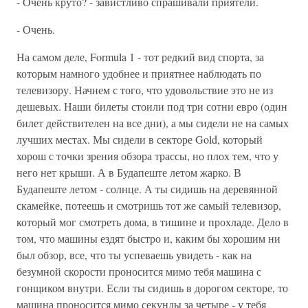
- Очень круто? - завистливо спрашивали приятели.
- Очень.
На самом деле, Formula 1 - тот редкий вид спорта, за
которым намного удобнее и приятнее наблюдать по
телевизору. Начнем с того, что удовольствие это не из
дешевых. Наши билеты стоили под три сотни евро (один
билет действителен на все дни), а мы сидели не на самых
лучших местах. Мы сидели в секторе Gold, который
хорош с точки зрения обзора трассы, но плох тем, что у
него нет крыши. А в Будапеште летом жарко. В
Будапеште летом - солнце. А ты сидишь на деревянной
скамейке, потеешь и смотришь тот же самый телевизор,
который мог смотреть дома, в тишине и прохладе. Дело в
том, что машины ездят быстро и, каким бы хорошим ни
был обзор, все, что ты успеваешь увидеть - как на
безумной скорости проносится мимо тебя машина с
гонщиком внутри. Если ты сидишь в дорогом секторе, то
машина проносится мимо секунды за четыре - у тебя