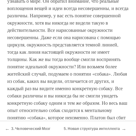
узнавать о мире. Он обратил внимание, что реальные
воплощения вещей и идеи всегда несовершенны, и всегда
различны. Например, у вас есть понятие совершенной
окружности, хотя вы никогда не видели такую в
действительности. Все нарисованные окружности
несовершенны. Даже если она нарисована с помощью
циркуля, окружность представляется темной линией,
тогда как линия настоящей окружности не имеет
толщины. Как же вы тогда вообще смогли воспринять
понятие идеальной окружности? Или возьмем более
житейский случай, подумаем о понятии «собака». Любая
из собак, каких вы видели, отличается от других, и
каждый раз вы видите именно конкретную собаку. Все
собаки различны и вы никогда бы не смогли увидеть
конкретную собаку одним и тем же образом. Но весь ваш
опыт относительно собак сходится к ментальному
понятию «собака», которое неизменно. Платон был сбит
с толку. Как возможно такое, что мы запоминаем и
←
→
3. Человеческий Мозг
5. Новая структура интеллекта
применяем понятия в этом мире бесконечно