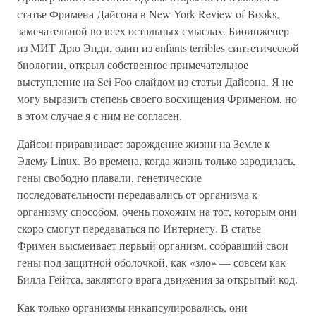
статье Фримена Дайсона в New York Review of Books,
замечательной во всех остальных смыслах. Биоинженер
из МИТ Дрю Энди, один из enfants terribles синтетической
биологии, открыл собственное примечательное
выступление на Sci Foo слайдом из статьи Дайсона. Я не
могу выразить степень своего восхищения Фрименом, но
в этом случае я с ним не согласен.
Дайсон приравнивает зарождение жизни на Земле к
Эдему Linux. Во времена, когда жизнь только зародилась,
гены свободно плавали, генетические
последовательности передавались от организма к
организму способом, очень похожим на тот, которым они
скоро смогут передаваться по Интернету. В статье
Фримен высмеивает первый организм, собравший свои
гены под защитной оболочкой, как «зло» — совсем как
Билла Гейтса, заклятого врага движения за открытый код.
Как только организмы инкапсулировались, они