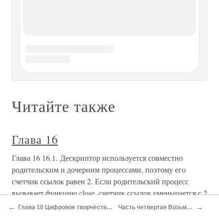
Глава 15 RPC и NFS
Глава 15 RPC и NFS 15.1 Введение За последние десять
лет компьютерное оборудование существенно
изменилось. Вместо подключенных к центральному
компьютеру неинтеллектуальных терминалов появились
сложные настольные системы, серверы и локальные
сети.Пользователи быстро
Глава 19 WWW
Глава 19 WWW 19.1 Введение 19.1.1 Гипертекст Идея
гипертекста (hypertext) известна уже многие годы. Она
основана на следующих положениях:? Выделенные в
документе фразы связаны с указателями на другие
документы.? Пользователь может перейти на другой
документ, щелкнув мышью на
←
→
Глава 10 Цифровое творчество избегает плоских мест
Часть четвертая Возьмем от битов лучшее
Глава 1