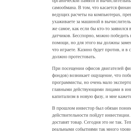
органической памяти и вычислительн
самообмана. В том, что касается фина
ведущих расчеты на компьютерах, пре
ухаживаете за машиной в вычислительн
же самое, как если бы кто-то заявилс
датчиков. Бесспорно, можно победить
помощи, но для этого вы должны замени
что играете. Казино будет против, и в
должно протестовать.
При посещении офисов двигателей фин
фондов) возникает ощущение, что поб
программисты, но очень мало эксперт
главными действующими лицами в инв
капитализм в новую фазу, и мне кажетс
В прошлом инвестор был обязан понимат
действительности пойдут инвестиции. 
доставят товар. Сегодня это не так. 
реальными событиями так много уровн