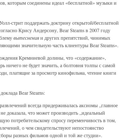
бов, которым соединены идеал «бесплатной» музыки и
Уолл-стрит поддержать доктрину открытой/бесплатной
огласно Крису Андерсону, Bear Stearns в 2007 году
облему
вытеснения
и других препятствий, чинимых
ляющими значительную часть клиентуры Bear Stearns».
рждения Кремниевой долины, что «содержание»,
ь ничего не будет значить, а болтовня толпы с самой
юди, платящие за просмотр кинофильма, чтение книги
оклада Bear Stearns:
развлечений всегда придерживалась аксиомы „главное
не доказала, что может производить „идеальный
ущую потребительскому спросу переменчивость в том,
влечений, о чем свидетельствуют непостоянство
сборы разных фильмов одной и той же студии».