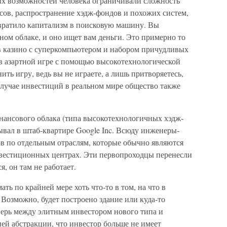
ых возможностей человека ограничивали сложность
нсов, распространение хэдж-фондов и похожих систем,
вратило капитализм в поисковую машину. Вы
ом облаке, и оно ищет вам деньги. Это примерно то
я в казино с суперкомпьютером и набором причудливых
 в азартной игре с помощью высокотехнологической
ть игру, ведь вы не играете, а лишь притворяетесь,
 случае инвестиций в реальном мире общество также
ансового облака (типа высокотехнологичных хэдж-
ывал в штаб-квартире Google Inc. Всюду инженеры-
ов по отдельным отраслям, которые обычно являются
естиционных центрах. Эти первопроходцы перенесли
я, он там не работает.
ь по крайней мере хоть что-то в том, на что в
Возможно, будет построено здание или куда-то
Теперь между элитным инвестором нового типа и
ей абстракции, что инвестор больше не имеет