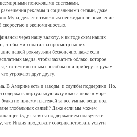
ь всемирными поисковыми системами,
 размещения рекламы и социальными сетями, даже
закон Мура, делает возможным неожиданное появление
й скоростью и экономичностью.
финансы через нашу валюту, к выгоде схем наших
ют, чтобы мир платил за просмотр наших
ание нашей рок-музыки бесконечно, даже если
есплатных медиа, чтобы захватить облако, которое
ся, что тем или иным способом они приберут к рукам
 что угрожают друг другу.
а. В Америке есть и заводы, и службы поддержки. Но,
 содержать виртуальную яхту класса люкс в море
 будка по приему платежей за все умные вещи под
кеане глобальных связей? Даже если мы можем
ериканцев будут заняты поддержанием плавучести
му, что Индия продолжит совершенствовать услуги