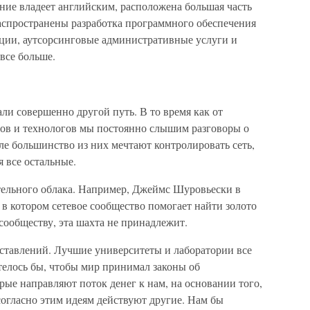
ение владеет английским, расположена большая часть
распространены разработка программного обеспечения
ации, аутсорсинговые административные услуги и
все больше.
 совершенно другой путь. В то время как от
ов и технологов мы постоянно слышим разговоры о
еле большинство из них мечтают контролировать сеть,
 все остальные.
тельного облака. Например, Джеймс Шуровьески в
в котором сетевое сообщество помогает найти золото
, сообществу, эта шахта не принадлежит.
дставлений. Лучшие университеты и лаборатории все
телось бы, чтобы мир принимал законы об
рые направляют поток денег к нам, на основании того,
согласно этим идеям действуют другие. Нам бы