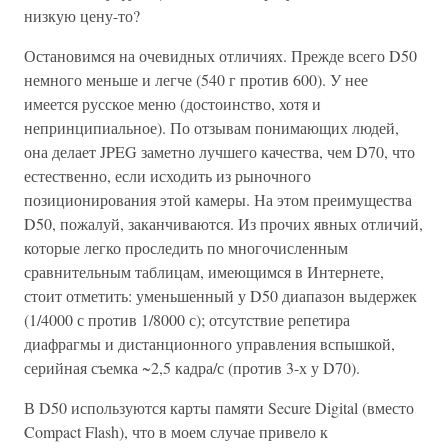
низкую цену-то?
Остановимся на очевидных отличиях. Прежде всего D50
немного меньше и легче (540 г против 600). У нее
имеется русское меню (достоинство, хотя и
непринципиальное). По отзывам понимающих людей,
она делает JPEG заметно лучшего качества, чем D70, что
естественно, если исходить из рыночного
позиционирования этой камеры. На этом преимущества
D50, пожалуй, заканчиваются. Из прочих явных отличий,
которые легко проследить по многочисленным
сравнительным таблицам, имеющимся в Интернете,
стоит отметить: уменьшенный у D50 диапазон выдержек
(1/4000 с против 1/8000 с); отсутствие репетира
диафрагмы и дистанционного управления вспышкой,
серийная съемка ~2,5 кадра/с (против 3-х у D70).
В D50 используются карты памяти Secure Digital (вместо
Compact Flash), что в моем случае привело к