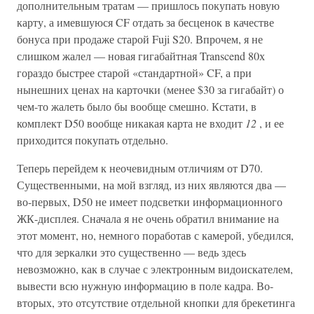
дополнительным тратам — пришлось покупать новую
карту, а имевшуюся CF отдать за бесценок в качестве
бонуса при продаже старой Fuji S20. Впрочем, я не
слишком жалел — новая гигабайтная Transcend 80х
гораздо быстрее старой «стандартной» CF, а при
нынешних ценах на карточки (менее $30 за гигабайт) о
чем-то жалеть было бы вообще смешно. Кстати, в
комплект D50 вообще никакая карта не входит
12
, и ее
приходится покупать отдельно.
Теперь перейдем к неочевидным отличиям от D70.
Существенными, на мой взгляд, из них являются два —
во-первых, D50 не имеет подсветки информационного
ЖК-дисплея. Сначала я не очень обратил внимание на
этот момент, но, немного поработав с камерой, убедился,
что для зеркалки это существенно — ведь здесь
невозможно, как в случае с электронным видоискателем,
вывести всю нужную информацию в поле кадра. Во-
вторых, это отсутствие отдельной кнопки для брекетинга