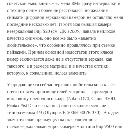
советской «мыльницы» «Смена-8M» сразу на зеркалки и
с тех пор с ними более не расставался, но желание
снимать цифровой зеркальной камерой не оставляло меня
последние несколько лет. И хотя моя бывшая камера,
незеркальная Fuji S20 (см. ДК
12005)
, давала неплохое
качество снимков, оно все же было «заметно
любительское», что особенно проявлялось при съемке
пейзажей. Причем основной недостаток этого класса
камер заключается даже не в отсутствии зеркала, как
такового, а в размере матрицы и в качестве оптики,
которую, к сожалению, нельзя заменить.
У продающихся сейчас зеркалок любительского класса
почти от всех производителей матрица — примерно
вполовину пленочного кадра (Nikon D70, Canon 350D,
Pentax *ist Ds и его клоны) или несколько меньше —
типоразмером 4/3 (Olympus E-500/E-300/E-330). Это дает
значительные преимущества по сравнению с
псевдозеркальными «просьюмерками» типа Fuji 9500 или