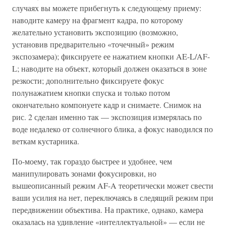
случаях вы можете прибегнуть к следующему приему:
наводите камеру на фрагмент кадра, по которому
желательно установить экспозицию (возможно,
установив предварительно «точечный» режим
экспозамера); фиксируете ее нажатием кнопки AE-L/AF-
L; наводите на объект, который должен оказаться в зоне
резкости; дополнительно фиксируете фокус
полунажатием кнопки спуска и только потом
окончательно компонуете кадр и снимаете. Снимок на
рис. 2 сделан именно так — экспозиция измерялась по
воде недалеко от солнечного блика, а фокус наводился по
веткам кустарника.
По-моему, так гораздо быстрее и удобнее, чем
манипулировать зонами фокусировки, но
вышеописанный режим AF-A теоретически может свести
ваши усилия на нет, переключаясь в следящий режим при
передвижении объектива. На практике, однако, камера
оказалась на удивление «интеллектуальной» — если не