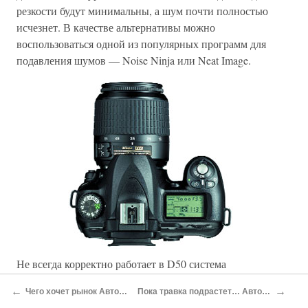
резкости будут минимальны, а шум почти полностью
исчезнет. В качестве альтернативы можно
воспользоваться одной из популярных программ для
подавления шумов — Noise Ninja или Neat Image.
Не всегда корректно работает в D50 система
автоматической установки баланса белого — мой
←
→
Чего хочет рынок Автор: Дмитрий Лаптев.
Пока травка подрастет… Автор: Евгений Козловский.
идеально серый кот (по цвету его шерстки вполне можно