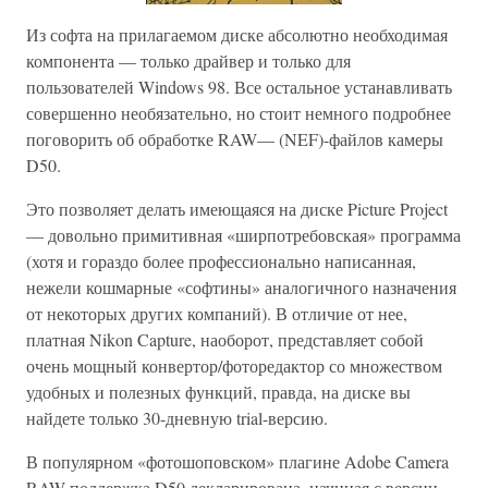
Из софта на прилагаемом диске абсолютно необходимая
компонента — только драйвер и только для
пользователей Windows 98. Все остальное устанавливать
совершенно необязательно, но стоит немного подробнее
поговорить об обработке RAW— (NEF)-файлов камеры
D50.
Это позволяет делать имеющаяся на диске Picture Project
— довольно примитивная «ширпотребовская» программа
(хотя и гораздо более профессионально написанная,
нежели кошмарные «софтины» аналогичного назначения
от некоторых других компаний). В отличие от нее,
платная Nikon Capture, наоборот, представляет собой
очень мощный конвертор/фоторедактор со множеством
удобных и полезных функций, правда, на диске вы
найдете только 30-дневную trial-версию.
В популярном «фотошоповском» плагине Adobe Camera
RAW поддержка D50 декларирована, начиная с версии