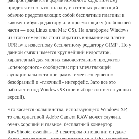
придется использовать одну из готовых реализаций,
обычно представляющих собой бесплатные плагины к
какому-нибудь редактору или просмотрщику (по большей
части — под Linux или Mac OS). На платформе Windows
из этого семейства стоит обратить внимание на плагин
UFRaw к известному бесплатному редактору GIMP . Но у
данной связки имеется крупнейший недостаток,
характерный для многих самодеятельных продуктов
«опенсорсного» сообщества: при впечатляющей
функциональности программа имеет совершенно
безобразный и «глючный» интерфейс. Зато все это
работает и под Windows 98 (при выборе соответствующих
версий).
Что касается большинства, использующего Windows XP,
то альтернативой Adobe Camera RAW может служить
очень хороший и главное, бесплатный конвертор
RawShooter essentials . В некотором отношении он даже
более «продвинут», нежели плагин от Adobe, не требует