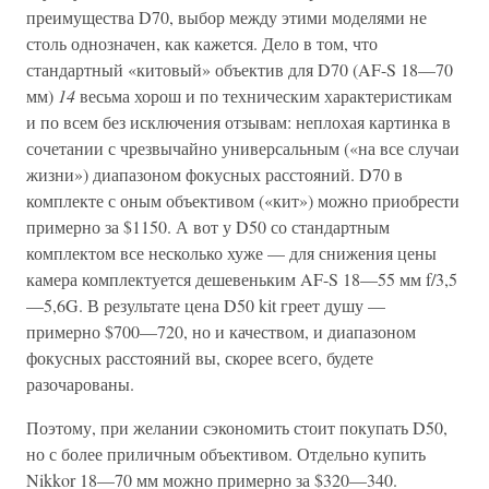
преимущества D70, выбор между этими моделями не
столь однозначен, как кажется. Дело в том, что
стандартный «китовый» объектив для D70 (AF-S 18—70
мм)
14
весьма хорош и по техническим характеристикам
и по всем без исключения отзывам: неплохая картинка в
сочетании с чрезвычайно универсальным («на все случаи
жизни») диапазоном фокусных расстояний. D70 в
комплекте с оным объективом («кит») можно приобрести
примерно за $1150. А вот у D50 со стандартным
комплектом все несколько хуже — для снижения цены
камера комплектуется дешевеньким AF-S 18—55 мм f/3,5
—5,6G. В результате цена D50 kit греет душу —
примерно $700—720, но и качеством, и диапазоном
фокусных расстояний вы, скорее всего, будете
разочарованы.
Поэтому, при желании сэкономить стоит покупать D50,
но с более приличным объективом. Отдельно купить
Nikkor 18—70 мм можно примерно за $320—340.