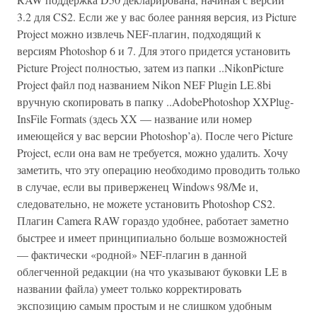
3.2 для CS2. Если же у вас более ранняя версия, из Picture
Project можно извлечь NEF-плагин, подходящий к
версиям Photoshop 6 и 7. Для этого придется установить
Picture Project полностью, затем из папки ..NikonPicture
Project файл под названием Nikon NEF Plugin LE.8bi
вручную скопировать в папку ..AdobePhotoshop XXPlug-
InsFile Formats (здесь XX — название или номер
имеющейся у вас версии Photoshop’а). После чего Picture
Project, если она вам не требуется, можно удалить. Хочу
заметить, что эту операцию необходимо проводить только
в случае, если вы приверженец Windows 98/Me и,
следовательно, не можете установить Photoshop CS2.
Плагин Camera RAW гораздо удобнее, работает заметно
быстрее и имеет принципиально больше возможностей
— фактически «родной» NEF-плагин в данной
облегченной редакции (на что указывают буковки LE в
названии файла) умеет только корректировать
экспозицию самым простым и не слишком удобным