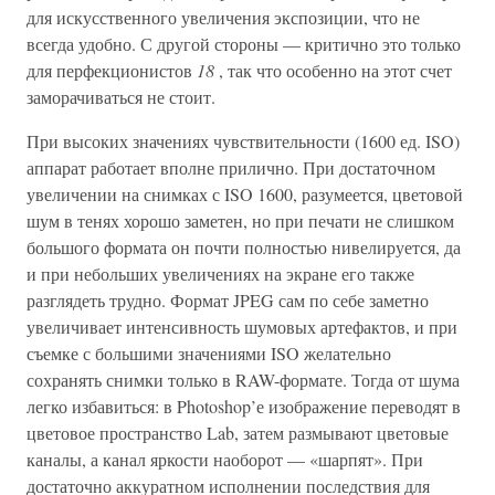
для искусственного увеличения экспозиции, что не
всегда удобно. С другой стороны — критично это только
для перфекционистов
18
, так что особенно на этот счет
заморачиваться не стоит.
При высоких значениях чувствительности (1600 ед. ISO)
аппарат работает вполне прилично. При достаточном
увеличении на снимках с ISO 1600, разумеется, цветовой
шум в тенях хорошо заметен, но при печати не слишком
большого формата он почти полностью нивелируется, да
и при небольших увеличениях на экране его также
разглядеть трудно. Формат JPEG сам по себе заметно
увеличивает интенсивность шумовых артефактов, и при
съемке с большими значениями ISO желательно
сохранять снимки только в RAW-формате. Тогда от шума
легко избавиться: в Photoshop’е изображение переводят в
цветовое пространство Lab, затем размывают цветовые
каналы, а канал яркости наоборот — «шарпят». При
достаточно аккуратном исполнении последствия для