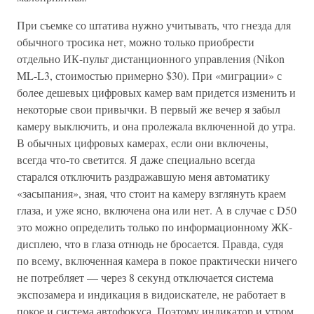
При съемке со штатива нужно учитывать, что гнезда для
обычного тросика нет, можно только приобрести
отдельно ИК-пульт дистанционного управления (Nikon
ML-L3, стоимостью примерно $30). При «миграции» с
более дешевых цифровых камер вам придется изменить и
некоторые свои привычки. В первый же вечер я забыл
камеру выключить, и она пролежала включенной до утра.
В обычных цифровых камерах, если они включены,
всегда что-то светится. Я даже специально всегда
старался отключить раздражавшую меня автоматику
«засыпания», зная, что стоит на камеру взглянуть краем
глаза, и уже ясно, включена она или нет. А в случае с D50
это можно определить только по информационному ЖК-
дисплею, что в глаза отнюдь не бросается. Правда, судя
по всему, включенная камера в покое практически ничего
не потребляет — через 8 секунд отключается система
экспозамера и индикация в видоискателе, не работает в
покое и система автофокуса. Поэтому индикатор и утром