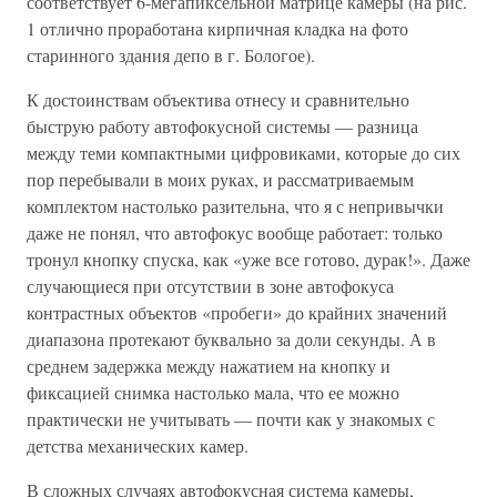
соответствует 6-мегапиксельной матрице камеры (на рис.
1 отлично проработана кирпичная кладка на фото
старинного здания депо в г. Бологое).
К достоинствам объектива отнесу и сравнительно
быструю работу автофокусной системы — разница
между теми компактными цифровиками, которые до сих
пор перебывали в моих руках, и рассматриваемым
комплектом настолько разительна, что я с непривычки
даже не понял, что автофокус вообще работает: только
тронул кнопку спуска, как «уже все готово, дурак!». Даже
случающиеся при отсутствии в зоне автофокуса
контрастных объектов «пробеги» до крайних значений
диапазона протекают буквально за доли секунды. А в
среднем задержка между нажатием на кнопку и
фиксацией снимка настолько мала, что ее можно
практически не учитывать — почти как у знакомых с
детства механических камер.
В сложных случаях автофокусная система камеры,