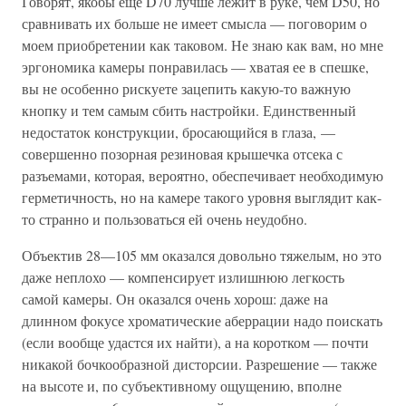
Говорят, якобы еще D70 лучше лежит в руке, чем D50, но
сравнивать их больше не имеет смысла — поговорим о
моем приобретении как таковом. Не знаю как вам, но мне
эргономика камеры понравилась — хватая ее в спешке,
вы не особенно рискуете зацепить какую-то важную
кнопку и тем самым сбить настройки. Единственный
недостаток конструкции, бросающийся в глаза, —
совершенно позорная резиновая крышечка отсека с
разъемами, которая, вероятно, обеспечивает необходимую
герметичность, но на камере такого уровня выглядит как-
то странно и пользоваться ей очень неудобно.
Объектив 28—105 мм оказался довольно тяжелым, но это
даже неплохо — компенсирует излишнюю легкость
самой камеры. Он оказался очень хорош: даже на
длинном фокусе хроматические аберрации надо поискать
(если вообще удастся их найти), а на коротком — почти
никакой бочкообразной дисторсии. Разрешение — также
на высоте и, по субъективному ощущению, вполне