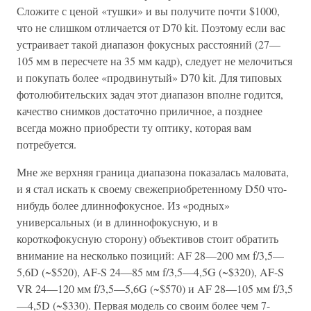
Сложите с ценой «тушки» и вы получите почти $1000,
что не слишком отличается от D70 kit. Поэтому если вас
устраивает такой диапазон фокусных расстояний (27—
105 мм в пересчете на 35 мм кадр), следует не мелочиться
и покупать более «продвинутый» D70 kit. Для типовых
фотолюбительских задач этот диапазон вполне годится,
качество снимков достаточно приличное, а позднее
всегда можно приобрести ту оптику, которая вам
потребуется.
Мне же верхняя граница диапазона показалась маловата,
и я стал искать к своему свежеприобретенному D50 что-
нибудь более длиннофокусное. Из «родных»
универсальных (и в длиннофокусную, и в
короткофокусную сторону) объективов стоит обратить
внимание на несколько позиций: AF 28—200 мм f/3,5—
5,6D (~$520), AF-S 24—85 мм f/3,5—4,5G (~$320), AF-S
VR 24—120 мм f/3,5—5,6G (~$570) и AF 28—105 мм f/3,5
—4,5D (~$330). Первая модель со своим более чем 7-