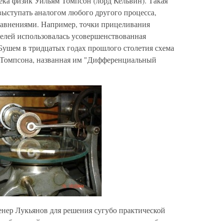
ека физик Уильям Томпсон (лорд Кельвин). Такая
выступать аналогом любого другого процесса,
авнениями. Например, точки прицеливания
целей использовалась усовершенствованная
ушем в тридцатых годах прошлого столетия схема
-Томпсона, названная им "Дифференциальный
нер Лукьянов для решения сугубо практической