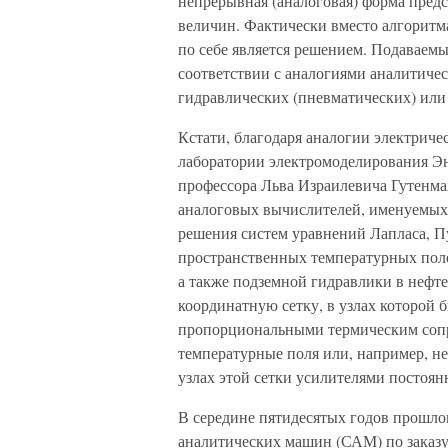
непрерывная (аналоговая) форма пред
величин. Фактически вместо алгоритм
по себе является решением. Подаваемы
соответствии с аналогиями аналитиче
гидравлических (пневматических) или
Кстати, благодаря аналогии электриче
лаборатории электромоделирования Эн
профессора Льва Израилевича Гутенма
аналоговых вычислителей, именуемых
решения систем уравнений Лапласа, П
пространственных температурных полей
а также подземной гидравлики в нефт
координатную сетку, в узлах которой
пропорциональными термическим сопр
температурные поля или, например, н
узлах этой сетки усилителями постоян
В середине пятидесятых годов прошлог
аналитических машин (САМ) по заказ