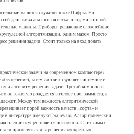
й и звуков.
слительные машины служили эпохе Цифры. На
 сей день жива аналоговая ветка, плодами которой
ительные машины. Приборы, решающие сложнейшие
крупулёзной алгоритмизации, одним махом. Просто
цесс решения задачи. Стоит только на вход подать
 практической задачи на современном компьютере?
е обеспечение), затем соответствующее системное и
 ну и алгоритм решения задачи. Третий компонент
что он зачастую рождается в голове программиста, а
надлежит. Между тем важность алгоритмической
еревешивает порой важность качеств «софта» и
де в литературе именуют brainware. Алгоритмический
 накопление осуществляется постоянно. С тех самых
 стали применяться для решения конкретных