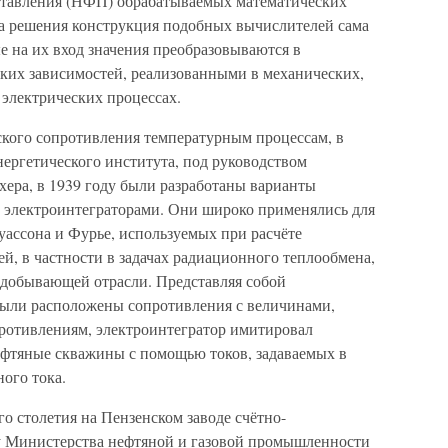
ставления (НФП) обрабатываемых математических
а решения конструкция подобных вычислителей сама
е на их вход значения преобразовываются в
ских зависимостей, реализованными в механических,
 электрических процессах.
ского сопротивления температурным процессам, в
ергетического института, под руководством
хера, в 1939 году были разработаны варианты
 электроинтеграторами. Они широко применялись для
уассона и Фурье, используемых при расчёте
, в частности в задачах радиационного теплообмена,
едобывающей отрасли. Представляя собой
 были расположены сопротивления с величинами,
отивлениям, электроинтегратор имитировал
ефтяные скважины с помощью токов, задаваемых в
ного тока.
о столетия на Пензенском заводе счётно-
у Министерства нефтяной и газовой промышленности