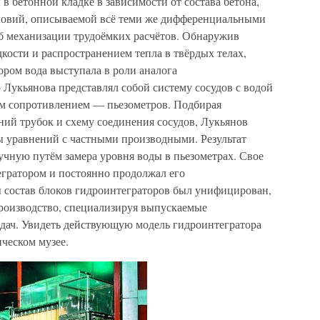
в бетонной кладке в зависимости от состава бетона,
словий, описываемой всё теми же дифференциальными
б механизации трудоёмких расчётов. Обнаружив
ости и распространением тепла в твёрдых телах,
ором вода выступала в роли аналога
Лукьянова представлял собой систему сосудов с водой
им сопротивлением — пьезометров. Подбирая
ий трубок и схему соединения сосудов, Лукьянов
 уравнений с частными производными. Результат
учную путём замера уровня воды в пьезометрах. Свое
егратором и постоянно продолжал его
ы состав блоков гидроинтеграторов был унифицирован,
производство, специализируя выпускаемые
адач. Увидеть действующую модель гидроинтегратора
ческом музее.