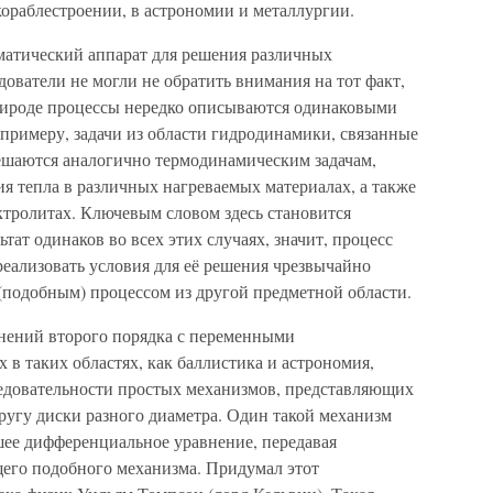
кораблестроении, в астрономии и металлургии.
матический аппарат для решения различных
дователи не могли не обратить внимания на тот факт,
рироде процессы нередко описываются одинаковыми
примеру, задачи из области гидродинамики, связанные
решаются аналогично термодинамическим задачам,
 тепла в различных нагреваемых материалах, а также
ктролитах. Ключевым словом здесь становится
тат одинаков во всех этих случаях, значит, процесс
реализовать условия для её решения чрезвычайно
(подобным) процессом из другой предметной области.
нений второго порядка с переменными
в таких областях, как баллистика и астрономия,
едовательности простых механизмов, представляющих
угу диски разного диаметра. Один такой механизм
ее дифференциальное уравнение, передавая
его подобного механизма. Придумал этот