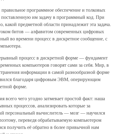
 правильное программное обеспечение и толковых
 поставленную им задачу в программный код. При
о, какой предметной области принадлежит эта задача.
потоком битов — алфавитом современных цифровых
й во времени процесс в дискретное сообщение, с
омпьютера.
ерывный процесс в дискретной форме — фундамент
еменных компьютеров говорят сами за себя. Мир, в
странения информации в самой разнообразной форме
оявился благодаря цифровым ЭВМ, оперирующим
етной форме.
ия всего чего угодно затмевает простой факт: наша
ывных процессов, анализировать которые за
ый персональный вычислитель — мозг — научился
 поэтому, переведя обрабатываемую компьютером
мся получить её обратно в более привычной нам