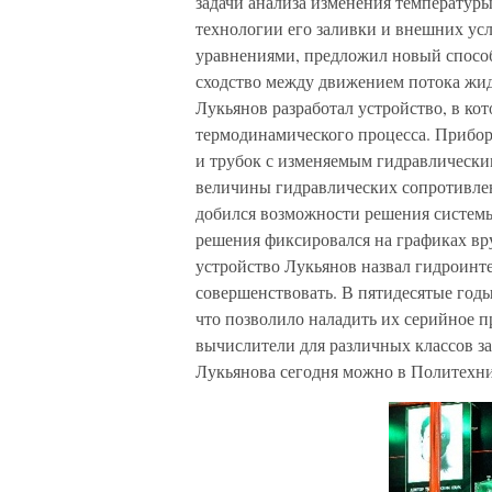
задачи анализа изменения температуры 
технологии его заливки и внешних у
уравнениями, предложил новый спосо
сходство между движением потока жидк
Лукьянов разработал устройство, в кот
термодинамического процесса. Прибор 
и трубок с изменяемым гидравлическ
величины гидравлических сопротивлен
добился возможности решения системы
решения фиксировался на графиках вр
устройство Лукьянов назвал гидроинт
совершенствовать. В пятидесятые год
что позволило наладить их серийное 
вычислители для различных классов з
Лукьянова сегодня можно в Политехни