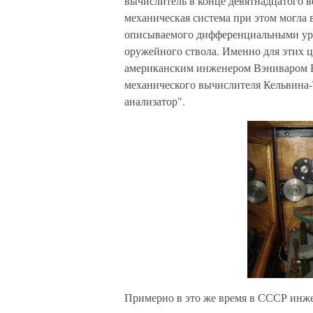
вычислитель в конце девятнадцатого в
механическая система при этом могла 
описываемого дифференциальными ур
оружейного ствола. Именно для этих 
американским инженером Вэниваром Б
механического вычислителя Кельвина
анализатор".
Примерно в это же время в СССР инже