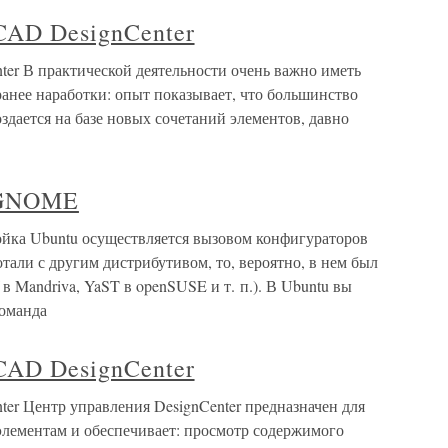
CAD DesignCenter
er В практической деятельности очень важно иметь
анее наработки: опыт показывает, что большинство
здается на базе новых сочетаний элементов, давно
я GNOME
йка Ubuntu осуществляется вызовом конфигураторов
тали с другим дистрибутивом, то, вероятно, в нем был
в Mandriva, YaST в openSUSE и т. п.). В Ubuntu вы
команда
CAD DesignCenter
er Центр управления DesignCenter предназначен для
элементам и обеспечивает: просмотр содержимого