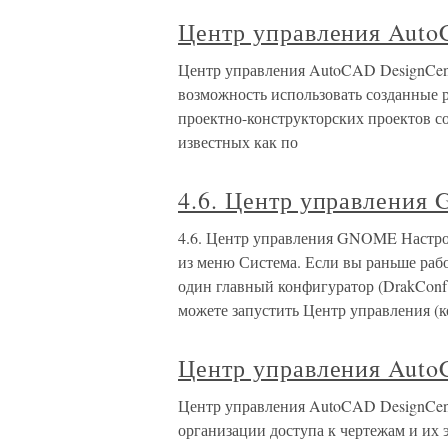
Центр управления Auto
Центр управления AutoCAD DesignCent
возможность использовать созданные р
проектно-конструкторских проектов со
известных как по
4.6. Центр управлени
4.6. Центр управления GNOME Настро
из меню Система. Если вы раньше рабо
один главный конфигуратор (DrakConf 
можете запустить Центр управления (
Центр управления Auto
Центр управления AutoCAD DesignCent
организации доступа к чертежам и их 