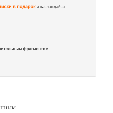
писки в подарок
и наслаждайся
омительным фрагментом.
анным