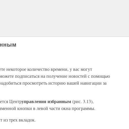
анным
те некоторое количество времени, у вас могут
можете подписаться на получение новостей с помощью
онадобиться просмотреть историю вашей навигации за
управления избранным
еется Центр
(рис. 3.13),
менной кнопки в левой части окна программы.
т из трех вкладок.