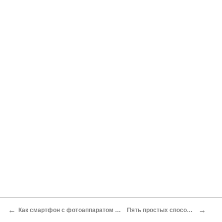
←
→
Как смартфон с фотоаппаратом расправился, или Почему нездоровится Canon и Nikon Евгений Золотов
Пять простых способов зайти на заблокированные сайты Олег Нечай