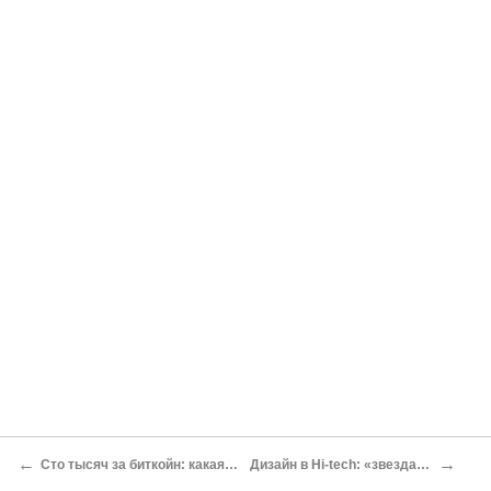
←
→
Сто тысяч за биткойн: какая она — справедливая цена криптовалюты? Евгений Золотов
Дизайн в Hi-tech: «звезда» против команды Максим Каманин, основатель Displair