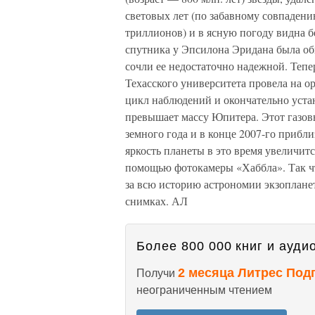
световых лет (по забавному совпадени
триллионов) и в ясную погоду видна 
спутника у Эпсилона Эридана была об
сочли ее недостаточно надежной. Тепе
Техасского университета провела на 
цикл наблюдений и окончательно устан
превышает массу Юпитера. Этот газовы
земного года и в конце 2007-го прибл
яркость планеты в это время увеличитс
помощью фотокамеры «Хаббла». Так чт
за всю историю астрономии экзопланет
снимках. АЛ
Более 800 000 книг и аудио
2 месяца Литрес Под
Получи
неограниченным чтением