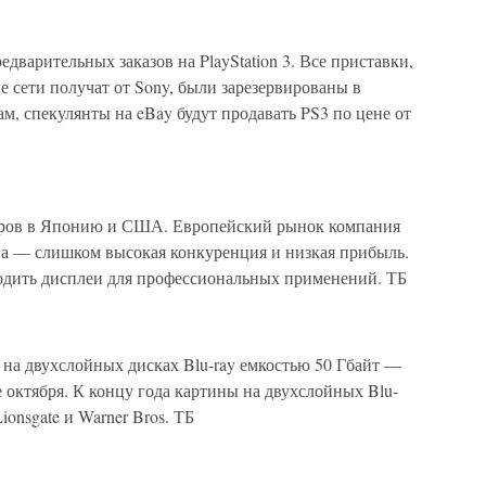
дварительных заказов на PlayStation 3. Все приставки,
е сети получат от Sony, были зарезервированы в
м, спекулянты на eBay будут продавать PS3 по цене от
оров в Японию и США. Европейский рынок компания
га — слишком высокая конкуренция и низкая прибыль.
одить дисплеи для профессиональных применений. ТБ
 на двухслойных дисках Blu-ray емкостью 50 Гбайт —
е октября. К концу года картины на двухслойных Blu-
Lionsgate и Warner Bros. ТБ