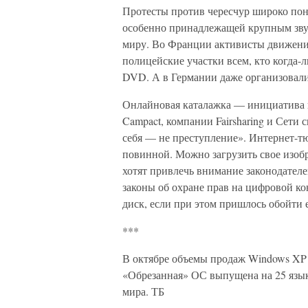
Протесты против чересчур широко по
особенно принадлежащей крупным зв
миру. Во Франции активисты движени
полицейские участки всем, кто когда-
DVD. А в Германии даже организовали
Онлайновая каталажка — инициатива ц
Campact, компании Fairsharing и Сети 
себя — не преступление». Интернет-т
повинной. Можно загрузить свое изоб
хотят привлечь внимание законодателе
законы об охране прав на цифровой ко
диск, если при этом пришлось обойти 
***
В октябре объемы продаж Windows XP S
«Обрезанная» ОС выпущена на 25 языка
мира. ТБ