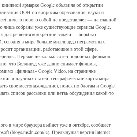
 книжной ярмарке Google объявила об открытии
низация ООН по вопросам образования, науки и
oject ничего нового собой не представляет — на главной
его лишь собраны уже существующие сервисы Google,
тся для решения конкретной задачи — борьбы с
 сегодня в мире больше миллиарда неграмотных
просит организации, работающие в этой сфере,
териалы. Первые несколько сотен подобных фильмов
тно, что Болливуд уже давно снимает фильмы,
мимо «филиала» Google Video, на страничке
 книг и научных статей, географические карты мира
зать свое местонахождение), поиск по блогам и Google
дать список рассылки или ветвь обсуждения какой-то
ого в мире браузера выйдет уже в октябре, сообщает
oft (blogs.msdn.com/ie). Предыдущая версия Internet