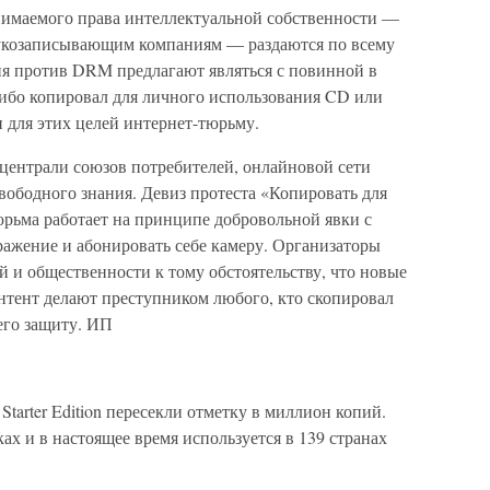
нимаемого права интеллектуальной собственности —
укозаписывающим компаниям — раздаются по всему
я против DRM предлагают являться с повинной в
либо копировал для личного использования CD или
 для этих целей интернет-тюрьму.
ентрали союзов потребителей, онлайновой сети
свободного знания. Девиз протеста «Копировать для
юрьма работает на принципе добровольной явки с
ражение и абонировать себе камеру. Организаторы
й и общественности к тому обстоятельству, что новые
нтент делают преступником любого, кто скопировал
его защиту. ИП
tarter Edition пересекли отметку в миллион копий.
х и в настоящее время используется в 139 странах