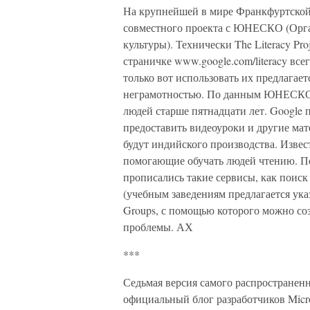
На крупнейшей в мире Франкфуртской
совместного проекта с ЮНЕСКО (Орга
культуры). Технически The Literacy Pr
страничке www.google.com/literacy вс
только вот использовать их предлагае
неграмотностью. По данным ЮНЕСКО,
людей старше пятнадцати лет. Google 
предоставить видеоуроки и другие ма
будут индийского производства. Извес
помогающие обучать людей чтению. По
прописались такие сервисы, как поиск
(учебным заведениям предлагается ука
Groups, с помощью которого можно соз
проблемы. АХ
***
Седьмая версия самого распространенн
официальный блог разработчиков Micros