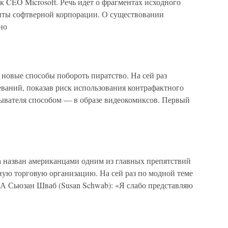
к CEO Microsoft. Речь идет о фрагментах исходного
нты софтверной корпорации. О существовании
но
новые способы побороть пиратство. На сей раз
ваний, показав риск использования контрафактного
ывателя способом — в образе видеокомиксов. Первый
 назван американцами одним из главных препятствий
ную торговую организацию. На сей раз по модной теме
А Сьюзан Шваб (Susan Schwab): «Я слабо представляю