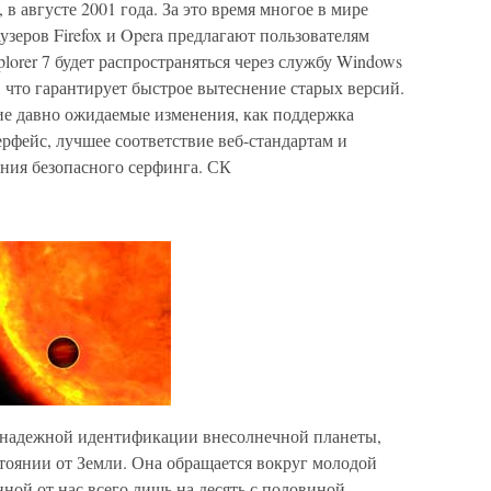
 в августе 2001 года. За это время многое в мире
узеров Firefox и Opera предлагают пользователям
lorer 7 будет распространяться через службу Windows
, что гарантирует быстрое вытеснение старых версий.
кие давно ожидаемые изменения, как поддержка
рфейс, лучшее соответствие веб-стандартам и
ения безопасного серфинга. СК
надежной идентификации внесолнечной планеты,
тоянии от Земли. Она обращается вокруг молодой
енной от нас всего лишь на десять с половиной