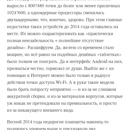
выросло с 800?480 точек до более или менее приличных
1024?600, а одноядерные процессоры сменились
двухъядерными, что, конечно, здорово. При этом главные
недостатки таких устройств до 2014 года оставались на
месте. Их можно охарактеризовать как «практически
полная неюзабельность + полнейшее отсутствие
дизайна». Расшифруем. Да, железо со временем стало
мощнее, но всё равно на подобных дешёвых «таблетках»
было толком не поиграть. Да и интерфейс Android на них,
признаться честно, тормозил от души. Выйти же с их
помощью в Интернет можно было только в радиусе
действия точки доступа Wi-Fi. А в руки такие модели
было брать попросту неприятно — и из-за не слишком
аккуратной сборки, и из-за материалов корпусов, которые
уж никак не претендовали на премиальность, и просто
из-за никакущего внешнего вида.
Весной 2014 года недорогие планшеты наконец-то
поднялись уровнем выше и предложили ряд