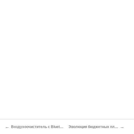
←
→
Воздухоочиститель с Bluetooth, особенно эффективный при аллергии Николай Маслухин
Эволюция бюджетных планшетов: нововведения 2014 года Алексей Стародымов