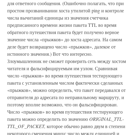
для ответного сообщения. (Ошибочно полагать, что при
простом прозванивании хоста утилитой ping и контроле
числа вычитаний единицы из значения счетчика
предписанного времени жизни пакета TTL во время
обратного путешествия пакета будет получено верное
значение числа «прыжков» до хоста адресата. На самом
деле будет возвращено число «прыжков», далекое от
истинного значения.) Вот что интересно.
Злоумышленник не сможет проверить сеть между хостом
читателя и фальсифицируемым им узлом. Сравнивая
число «прыжков» во время путешествия тестирующего
пакета с установленным числом фактически сделанных
«прыжков», можно определить, что пакет передавался от
отправителя до адресата по неправильному маршруту, и
поэтому вполне возможно, что он фальсифицирован.
Число «прыжков» во время путешествия тестирующего
пакета можно определить по значению
ORIGINAL_TTL-
TTL_OF_PACKET,
которое обычно равно двум в степени
некоторого смещения минус число между единицей и