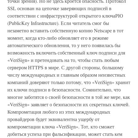
точки зрения). Но не здесь кроется опасность. Протокол
SSL основан на цепочке заверяющих подписей в
соответствии с инфраструктурой открытого ключаРЮ
(PublicKey Infrastructure). Если читатель смог бы
незаметно вставить собственную копию Netscape в тот
момент, когда кто-либо обновляет его в режиме
автоматического обновления, то у него появилась бы
возможность включить собственный ключ подписи для
«VeriSign» и претендовать на то, чтобы стать любым
сервером HTTPS в мире. С другой стороны, большому
числу международных и главным образом неизвестных
компаний доверяют только потому, что «VeriSign» хранит
их ключи подписи в безопасности. Сомнительно, что
многие заботятся о своей безопасности в той же мере, как
«VeriSign» заявляет о безопасности их секретных ключей.
Компрометация любого из этих международных
провайдеров будет эквивалентна ущербу от
компрометации ключа «VeriSign». Тот, кто сможет
добиться успеха при фальсификации, может стать кем