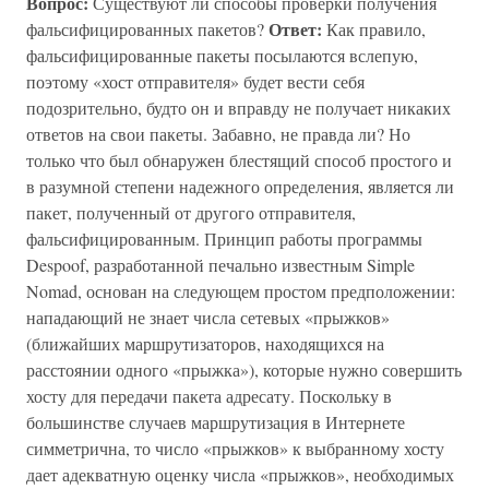
Вопрос:
Существуют ли способы проверки получения
Ответ:
фальсифицированных пакетов?
Как правило,
фальсифицированные пакеты посылаются вслепую,
поэтому «хост отправителя» будет вести себя
подозрительно, будто он и вправду не получает никаких
ответов на свои пакеты. Забавно, не правда ли? Но
только что был обнаружен блестящий способ простого и
в разумной степени надежного определения, является ли
пакет, полученный от другого отправителя,
фальсифицированным. Принцип работы программы
Despoof, разработанной печально известным Simple
Nomad, основан на следующем простом предположении:
нападающий не знает числа сетевых «прыжков»
(ближайших маршрутизаторов, находящихся на
расстоянии одного «прыжка»), которые нужно совершить
хосту для передачи пакета адресату. Поскольку в
большинстве случаев маршрутизация в Интернете
симметрична, то число «прыжков» к выбранному хосту
дает адекватную оценку числа «прыжков», необходимых