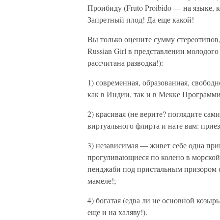
Проибиду (Fruto Proibido — на языке, 
Запретный плод! Да еще какой!
Вы только оцените сумму стереотипов,
Russian Girl в представлении молодог
рассчитана разводка!):
1) современная, образованная, свобод
как в Индии, так и в Мекке Программи
2) красивая (не верите? поглядите сам
виртуального флирта и нате вам: приезж
3) независимая — живет себе одна прип
прогуливающиеся по колено в морской
пенджаби под пристальным призором с
мамеле!;
4) богатая (едва ли не основной козыр
еще и на халяву!).