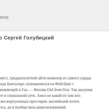
2010]
do Сергей Голубицкий
ингх, тридцатилетний айти-инженер из самого сердца
да Бангалоре, познакомился на Фейсбуке с
живающей в Гоа, — Russian Girl from Goa. Так шалунья
нт в социальной сети. Анил не какой-то там лох-
изен виртуальных просторов: английский почти
йтса, да и вообще весь цивилизованный,