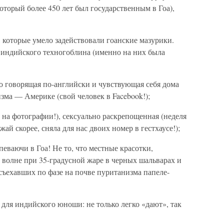
который более 450 лет был государственным в Гоа),
 которые умело задействовали гоанские мазурики.
о индийского техногоблина (именно на них была
но говорящая по-английски и чувствующая себя дома
зма — Америке (свой человек в Facebook!);
и на фотографии!), сексуально раскрепощенная (неделя
ай скорее, сняла для нас двоих номер в гестхаусе!);
еваючи в Гоа! Не то, что местные красотки,
 волне при 35-градусной жаре в черных шальварах и
ъехавших по фазе на почве пуританизма папеле-
ь для индийского юноши: не только легко «дают», так