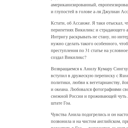
американизированный, европеизирован
и глупостей в голове а-ля Джулиан Ас
Кстати, об Ассанже. Я таки отыскал, ч
перипетиях Викиликс и страдающего 
Интригу раскрывать не стану, но инте
нужно сделать такого особенного, чтоб
преступления по 31 статье на условн
создал Викиликс?
Возвращаемся к Анилу Кумару Сингху.
вступил в дружескую переписку с Russ
политики, любви к вегетарианству, йо
и океана. Любовался фотографиями св
снежной России и проживающей чуть л
штате Гоа.
Чувства Анила подогрелись и он настоя
позвонила и на чистом английском, п
погостить в Гоа — разумеется, за счет