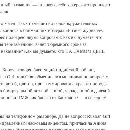
ный, а главное — никакого тебе хакерского прошлого
санж.
то хотел! Так что читайте о головокружительных
альбиноса в ближайших номерах «Бизнес-журнала».
рес подогрею двумя вопросами: как вы думаете, что
ы тебе заменили 10 лет тюремного срока за
ое наказание? Как вы думаете, кто НА САМОМ ДЕЛЕ
 Короче говоря, блестящий индийский гоблин,
ian Girl from Goa: обменивался мнениями по вопросам
ги, детей, цветов, программирования, красот природы
оей виртуальной возлюбленной, урожденной в далекой
и не на ПМЖ так близко от Бангалоре — в соседнем
л на телефонном разговоре. Да не вопрос! Russian Girl
риправленным ласковым акцентом, пригласила Анила
 хозяйки. Жаркая русская фейсбучница забронировала