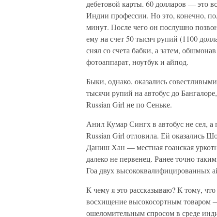
дебетовой карты. 60 долларов — это вс
Индии профессии. Но это, конечно, по
минут. После чего он послушно позво
ему на счет 50 тысяч рупий (1100 долл
снял со счета бабки, а затем, обшмон
фотоаппарат, ноутбук и айпод.
Быки, однако, оказались совестливым
тысячи рупий на автобус до Бангалоре,
Russian Girl не по Сеньке.
Анил Кумар Сингх в автобус не сел, а
Russian Girl отловила. Ей оказались
Даниш Хан — местная гоанская уркотн
далеко не первенец. Ранее точно таким
Гоа двух высококвалифицированных а
К чему я это рассказываю? К тому, что
восхищение высокосортным товаром —
ошеломительным спросом в среде инд