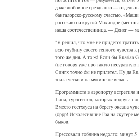
даже любовное грездышко — отдельный
бангалорско-русскому счастью. «Маши
рассекаю на крутой Махиндре (местны
наша соотечественница. — Денег — ма
"Я решил, что мне не придется тратить
всю глубину своего теплого чувства к
того же дня. А то ж! Если бы Russian 
(не говоря уже про такую несуразную г
Сингх точно бы не прилетел. Ну да Rus
знала четко и на мякине не велась.
Программиста в аэропорту встретила не
Типа, турагентов, которых подруга по
Вместо гестхауса на берегу океана чу
(бррр! Исколесившие Гоа на скутере ме
быков.
Прессовали гоблина недолго: минут 5-