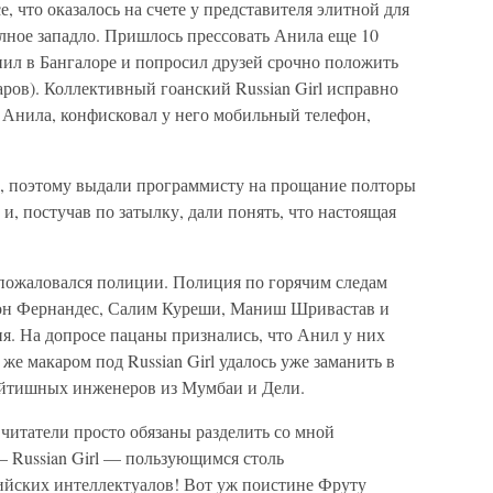
е, что оказалось на счете у представителя элитной для
лное западло. Пришлось прессовать Анила еще 10
нил в Бангалоре и попросил друзей срочно положить
аров). Коллективный гоанский Russian Girl исправно
ав Анила, конфисковал у него мобильный телефон,
и, поэтому выдали программисту на прощание полторы
 и, постучав по затылку, дали понять, что настоящая
 пожаловался полиции. Полиция по горячим следам
 Шон Фернандес, Салим Куреши, Маниш Шривастав и
я. На допросе пацаны признались, что Анил у них
 же макаром под Russian Girl удалось уже заманить в
йтишных инженеров из Мумбаи и Дели.
 читатели просто обязаны разделить со мной
 Russian Girl — пользующимся столь
ийских интеллектуалов! Вот уж поистине Фруту