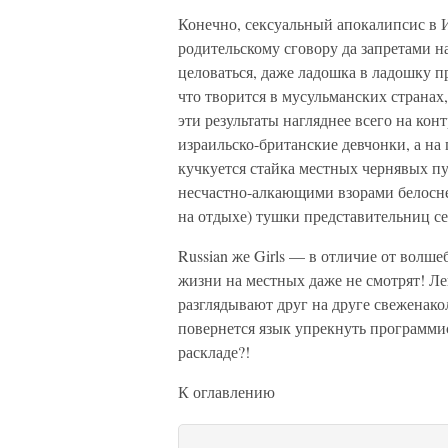
Конечно, сексуальный апокалипсис в 
родительскому сговору да запретами н
целоваться, даже ладошка в ладошку пр
что творится в мусульманских странах,
эти результаты нагляднее всего на конт
израильско-британские девчонки, а на
кучкуется стайка местных чернявых п
несчастно-алкающими взорами белосне
на отдыхе) тушки представительниц се
Russian же Girls — в отличие от волш
жизни на местных даже не смотрят! Ле
разглядывают друг на друге свежен
повернется язык упрекнуть программи
раскладе?!
К оглавлению