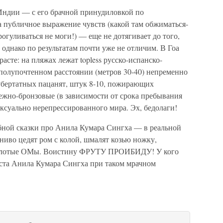
Индии — с его брачной принудиловкой по
а публичное выражение чувств (какой там обжиматься-
огуливаться не моги!) — еще не дотягивает до того,
 однако по результатам почти уже не отличим. В Гоа
расте: на пляжах лежат topless русско-испанско-
 полупочтенном расстоянии (метров 30-40) непременно
убертатных пацанят, штук 8-10, пожирающих
жно-бронзовые (в зависимости от срока пребывания
ксуально нерепрессированного мира. Эх, бедолаги!
ебной сказки про Анила Кумара Сингха — в реальной
ниво цедят ром с колой, шмалят козью ножку,
аколотые ОМы. Воистину ФРУТУ ПРОИБИДУ! У кого
ста Анила Кумара Сингха при таком мрачном