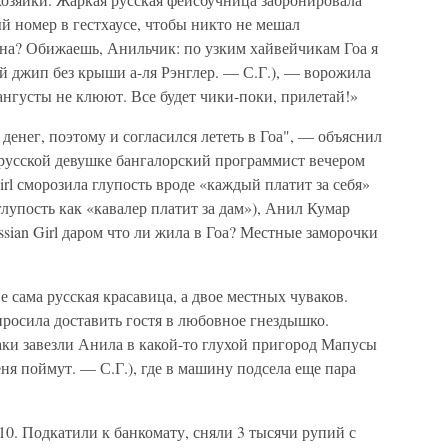
 номер в гестхаусе, чтобы никто не мешал
на? Обижаешь, Анильчик: по узким хайвейчикам Гоа я
й джип без крыши а-ля Рэнглер. — С.Г.), — ворожила
нгусты не клюют. Все будет чики-поки, прилетай!»
 денег, поэтому и согласился лететь в Гоа", — объяснил
 русской девушке бангалорский программист вечером
Girl сморозила глупость вроде «каждый платит за себя»
лупость как «кавалер платит за дам»), Анил Кумар
sian Girl даром что ли жила в Гоа? Местные заморочки
 сама русская красавица, а двое местных чуваков.
просила доставить гостя в любовное гнездышко.
ваки завезли Анила в какой-то глухой пригород Мапусы
ня поймут. — С.Г.), где в машину подсела еще пара
10. Подкатили к банкомату, сняли 3 тысячи рупий с