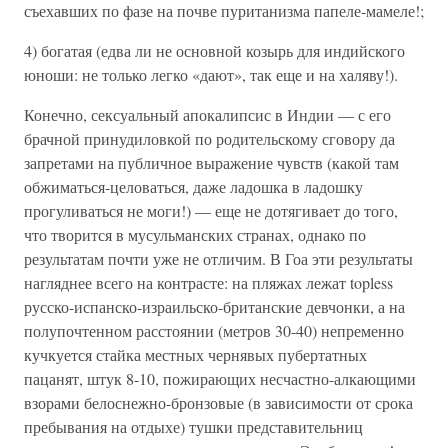
съехавших по фазе на почве пуританизма папеле-мамеле!;
4) богатая (едва ли не основной козырь для индийского
юноши: не только легко «дают», так еще и на халяву!).
Конечно, сексуальный апокалипсис в Индии — с его
брачной принудиловкой по родительскому сговору да
запретами на публичное выражение чувств (какой там
обжиматься-целоваться, даже ладошка в ладошку
прогуливаться не моги!) — еще не дотягивает до того,
что творится в мусульманских странах, однако по
результатам почти уже не отличим. В Гоа эти результаты
нагляднее всего на контрасте: на пляжах лежат topless
русско-испанско-израильско-британские девчонки, а на
полупочтенном расстоянии (метров 30-40) непременно
кучкуется стайка местных чернявых пубертатных
пацанят, штук 8-10, пожирающих несчастно-алкающими
взорами белоснежно-бронзовые (в зависимости от срока
пребывания на отдыхе) тушки представительниц