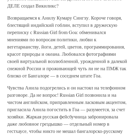
ДЕЛЕ создал Викиликс?
Возвращаемся к Анилу Кумару Сингху. Короче говоря,
блестящий индийский гоблин, вступил в дружескую
переписку с Russian Girl from Goa: обменивался
мнениями по вопросам политики, любви к
вегетарианству, йоги, детей, цветов, программирования,
красот природы и океана. Любовался фотографиями
своей виртуальной возлюбленной, урожденной в далекой
снежной России и проживающей чуть ли не на ПМЖ так
близко от Бангалоре — в соседнем штате Гоа.
Чувства Анила подогрелись и он настоял на телефонном
разговоре. Да не вопрос! Russian Girl позвонила и на
чистом английском, приправленным ласковым акцентом,
пригласила Анила погостить в Гоа — разумеется, за счет
хозяйки. Жаркая русская фейсбучница забронировала
даже любовное грездышко — отдельный номер в
гестхаусе, чтобы никто не мешал бангалорско-русскому