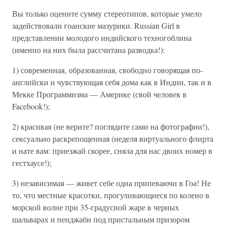
Вы только оцените сумму стереотипов, которые умело
задействовали гоанские мазурики. Russian Girl в
представлении молодого индийского техногоблина
(именно на них была рассчитана разводка!):
1) современная, образованная, свободно говорящая по-
английски и чувствующая себя дома как в Индии, так и в
Мекке Программизма — Америке (свой человек в
Facebook!);
2) красивая (не верите? поглядите сами на фотографии!),
сексуально раскрепощенная (неделя виртуального флирта
и нате вам: приезжай скорее, сняла для нас двоих номер в
гестхаусе!);
3) независимая — живет себе одна припеваючи в Гоа! Не
то, что местные красотки, прогуливающиеся по колено в
морской волне при 35-градусной жаре в черных
шальварах и пенджаби под пристальным призором