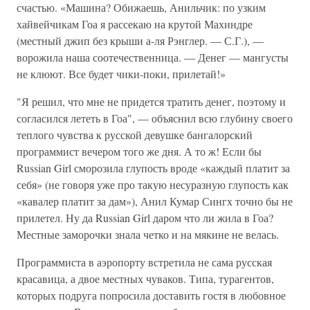
счастью. «Машина? Обижаешь, Анильчик: по узким
хайвейчикам Гоа я рассекаю на крутой Махиндре
(местный джип без крыши а-ля Рэнглер. — С.Г.), —
ворожила наша соотечественница. — Денег — мангусты
не клюют. Все будет чики-поки, прилетай!»
"Я решил, что мне не придется тратить денег, поэтому и
согласился лететь в Гоа", — объяснил всю глубину своего
теплого чувства к русской девушке бангалорский
программист вечером того же дня. А то ж! Если бы
Russian Girl сморозила глупость вроде «каждый платит за
себя» (не говоря уже про такую несуразную глупость как
«кавалер платит за дам»), Анил Кумар Сингх точно бы не
прилетел. Ну да Russian Girl даром что ли жила в Гоа?
Местные заморочки знала четко и на мякине не велась.
Программиста в аэропорту встретила не сама русская
красавица, а двое местных чуваков. Типа, турагентов,
которых подруга попросила доставить гостя в любовное