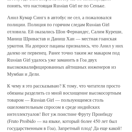
понять, что настоящая Russian Girl не по Сеньке.
Анил Кумар Сингх в автобус не сел, а пожаловался
полиции. Полиция по горячим следам Russian Girl
отловила. Ей оказались Шон Фернандес, Салим Куреши,
Маниш Шривастав и Даниш Хан — местная гоанская
уркотня. На допросе пацаны признались, что Анил у них
далеко не первенец. Ранее точно таким же макаром под
Russian Girl удалось уже заманить в Гоа двух
высококвалифицированных айтишных инженеров из
Мумбаи и Дели.
К чему я это рассказываю? К тому, что читатели просто
обязаны разделить со мной восхищение высокосортным
товаром — Russian Girl — пользующимся столь
ошеломительным спросом в среде индийских
интеллектуалов! Вот уж поистине Фруту Проибиду
(Fruto Proibido — на языке, который более 450 лет был
государственным в Гоа), Запретный плод! Да еще какой!