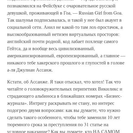
познакомился на Фейсбуке с очаровательное русской
девушкой, проживающей в Гоа, — Russian Girl from Goa.
Так шалунья подписывалась, и такой у нее был акаунт в
социальной сети. Анил не какой-то там лох-простачок, а
высокообразованный нетизен виртуальных просторов:
английский почти родной, код лабает похлеще самого
Гейтса, да и вообще весь цивилизованный,
американизированный, европеизированный, а главное —
никакого тебе хакерского прошлого и глупостей в голове
а-ля Джулиан Ассанж.
Кстати, об Ассанже. Я таки отыскал, что хотел! Так что
читайте о головокружительных перипетиях Викиликс и
страдающего альбиноса в ближайших номерах «Бизнес-
журнала». Интригу раскрывать не стану, но интерес
подогрею двумя вопросами: как вы думаете, что нужно
сделать такого особенного, чтобы тебе заменили 10 лет
тюремного срока за преступления по 31 статье на
условное наказание? Как вы думаете, кто НА САМОМ