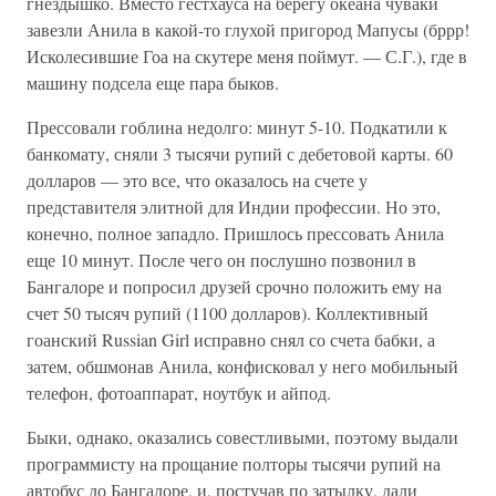
гнездышко. Вместо гестхауса на берегу океана чуваки
завезли Анила в какой-то глухой пригород Мапусы (бррр!
Исколесившие Гоа на скутере меня поймут. — С.Г.), где в
машину подсела еще пара быков.
Прессовали гоблина недолго: минут 5-10. Подкатили к
банкомату, сняли 3 тысячи рупий с дебетовой карты. 60
долларов — это все, что оказалось на счете у
представителя элитной для Индии профессии. Но это,
конечно, полное западло. Пришлось прессовать Анила
еще 10 минут. После чего он послушно позвонил в
Бангалоре и попросил друзей срочно положить ему на
счет 50 тысяч рупий (1100 долларов). Коллективный
гоанский Russian Girl исправно снял со счета бабки, а
затем, обшмонав Анила, конфисковал у него мобильный
телефон, фотоаппарат, ноутбук и айпод.
Быки, однако, оказались совестливыми, поэтому выдали
программисту на прощание полторы тысячи рупий на
автобус до Бангалоре, и, постучав по затылку, дали