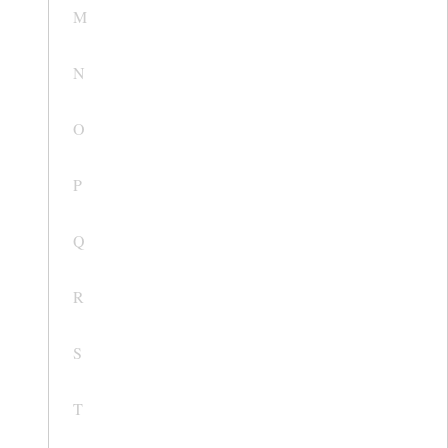
M
N
O
P
Q
R
S
T