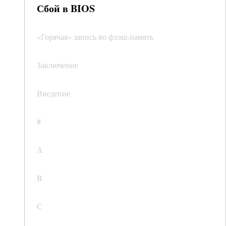
Сбой в BIOS
«Горячая» запись во флэш-память
Заключение
Введение
#
А
B
C