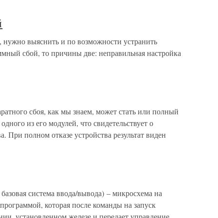
й
, нужно выяснить и по возможности устранить
ммный сбой, то причины две: неправильная настройка
атного сбоя, как мы знаем, может стать или полный
 одного из его модулей, что свидетельствует о
а. При полном отказе устройства результат виден
– базовая система ввода/вывода) – микросхема на
 программой, которая после команды на запуск
янии, установленном железе и передает управление