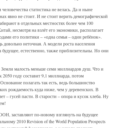
 человечества статистика не велась. Да и ныне
нах явно не стоит. И не стоит верить демографической
набирают в отдельных местностях более чем 100
итай, несмотря на взлёт его экономики, располагает
дами его политики – «одна семья – один ребёнок».
ь довольно неточная. А модели роста населения
а будущее, естественно, также приблизительны. Но они
е Земли малость меньше семи миллиардов душ. Что и
к 2050 году составит 9,1 миллиарда, потом
 Основание полагать так есть, ведь большинство
ских рождаемость куда ниже, чем у деревенских. В
ет – гусей пасти. В старости – опора и кусок хлеба. Ну
ем!
ООН, заставляют по-новому взглянуть на будущее
льному 2010 Revision of the World Population Prospects