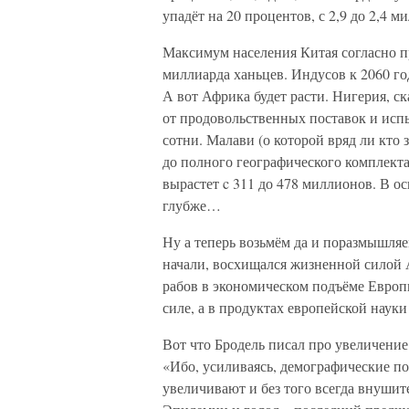
упадёт на 20 процентов, с 2,9 до 2,4 м
Максимум населения Китая согласно пр
миллиарда ханьцев. Индусов к 2060 го
А вот Африка будет расти. Нигерия, с
от продовольственных поставок и исп
сотни. Малави (о которой вряд ли кто 
до полного географического комплекта
вырастет c 311 до 478 миллионов. В ос
глубже…
Ну а теперь возьмём да и поразмышляе
начали, восхищался жизненной силой 
рабов в экономическом подъёме Европы
силе, а в продуктах европейской наук
Вот что Бродель писал про увеличени
«Ибо, усиливаясь, демографические п
увеличивают и без того всегда внуши