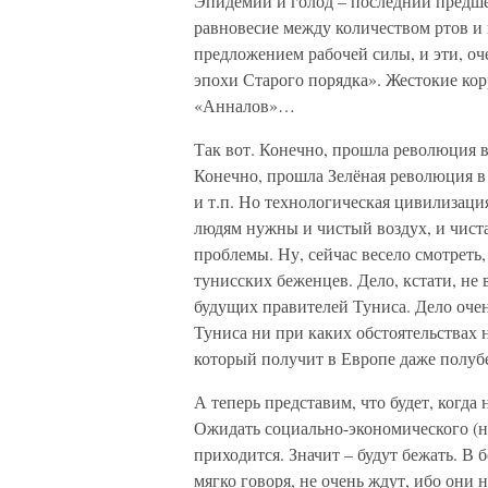
Эпидемии и голод – последний предше
равновесие между количеством ртов и
предложением рабочей силы, и эти, о
эпохи Старого порядка». Жестокие ко
«Анналов»…
Так вот. Конечно, прошла революция 
Конечно, прошла Зелёная революция в 
и т.п. Но технологическая цивилизаци
людям нужны и чистый воздух, и чиста
проблемы. Ну, сейчас весело смотреть
тунисских беженцев. Дело, кстати, не
будущих правителей Туниса. Дело оче
Туниса ни при каких обстоятельствах н
который получит в Европе даже полуб
А теперь представим, что будет, когд
Ожидать социально-экономического (не
приходится. Значит – будут бежать. В 
мягко говоря, не очень ждут, ибо они 