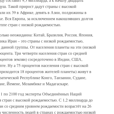
ду составит 9,3 миллиарда, а к началу двадцать
душ. Такой прирост дадут страны с высокой
ли их 39 в Африке, девять в Азии, полдюжины в
е. Вся Европа, за исключением накошлявших долгов
ппе стран с низкой рождаемостью.
лько неожиданна: Китай, Бразилия, Россия, Япония,
ика Иран – это страны с низкой рождаемостью,
 данной группы. От населения планеты на эти (низкой
оцента. Три четверти населения стран со средней
оцентов землян) сосредоточено в Индии, США,
те. Ну а 75 процентов населения стран с высокой
приходится 18 процентов жителей планеты) живут в
атической Республике Конго, Танзании, Судане,
ане, Йемене, Мозамбике и Мадагаскаре.
011 по 2100 год эксперты Объединённых Наций
 стран с высокой рождаемостью. С 1,2 миллиарда до
ан со средним уровнем рождаемости возрастёт на 26
 а численность людей в странах с рождаемостью низкой