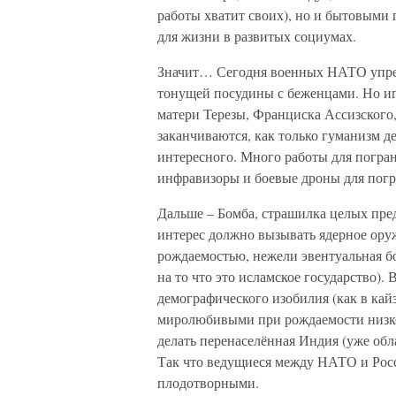
работы хватит своих), но и бытовым
для жизни в развитых социумах.
Значит… Сегодня военных НАТО упрека
тонущей посудины с беженцами. Но игр
матери Терезы, Франциска Ассизского,
заканчиваются, как только гуманизм д
интересного. Много работы для погра
инфравизоры и боевые дроны для пог
Дальше – Бомба, страшилка целых пре
интерес должно вызывать ядерное оруж
рождаемостью, нежели эвентуальная б
на то что это исламское государство).
демографического изобилия (как в кай
миролюбивыми при рождаемости низко
делать перенаселённая Индия (уже об
Так что ведущиеся между НАТО и Рос
плодотворными.