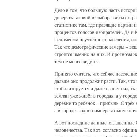
Дело в том, что большую часть истории
доверять таковой в слаборазвитых стра
статистике там, где правящие партии 
процентов голосов избирателей. Да и К
феноменом неучтённого населения, пло
Так что демографические замеры – вещ
строятся именно на них. И прогнозы н
тем не менее ведутся.
Принято считать, что сейчас населени
дальше оно продолжит расти. Так, что 
стабилизируется и даже начнет падать.
землян уже живёт в городах, а у город
деревне-то ребёнок – прибыль. С трёх л
а в городе – одни памперсы нынче поч
А вот последние данные, оглашённые 
человечества. Так вот, согласно официа