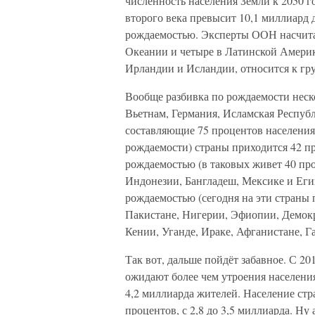
численность населения Земли к 2050 го
второго века превысит 10,1 миллиард 
рождаемостью. Эксперты ООН насчита
Океании и четыре в Латинской Америк
Ирландии и Исландии, относится к гру
Вообще разбивка по рождаемости неско
Вьетнам, Германия, Исламская Республ
составляющие 75 процентов населения
рождаемости) страны приходится 42 пр
рождаемостью (в таковых живет 40 пр
Индонезии, Бангладеш, Мексике и Егип
рождаемостью (сегодня на эти страны 
Пакистане, Нигерии, Эфиопии, Демокр
Кении, Уганде, Ираке, Афганистане, Г
Так вот, дальше пойдёт забавное. С 2
ожидают более чем утроения населения
4,2 миллиарда жителей. Население стр
процентов, с 2,8 до 3,5 миллиарда. Ну