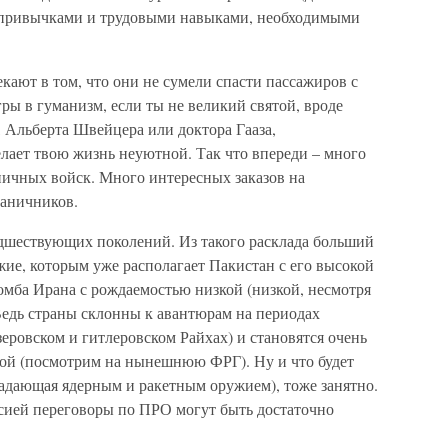
и привычками и трудовыми навыками, необходимыми
ют в том, что они не сумели спасти пассажиров с
ы в гуманизм, если ты не великий святой, вроде
 Альберта Швейцера или доктора Гааза,
елает твою жизнь неуютной. Так что впереди – много
ничных войск. Много интересных заказов на
раничников.
дшествующих поколений. Из такого расклада больший
ие, которым уже располагает Пакистан с его высокой
омба Ирана с рождаемостью низкой (низкой, несмотря
 Ведь страны склонны к авантюрам на периодах
зеровском и гитлеровском Райхах) и становятся очень
й (посмотрим на нынешнюю ФРГ). Ну и что будет
ладающая ядерным и ракетным оружием), тоже занятно.
сией переговоры по ПРО могут быть достаточно