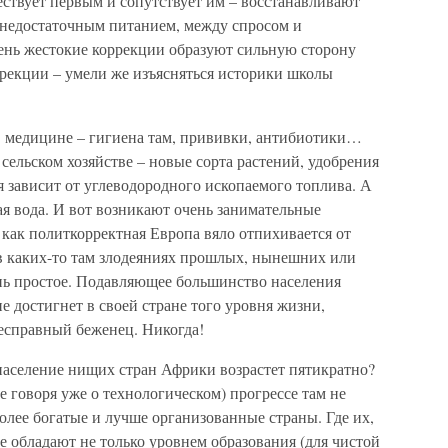
ствует первым и сопутствует им – восстанавливают
 недостаточным питанием, между спросом и
чень жестокие коррекции образуют сильную сторону
ррекции – умели же изъясняться историки школы
в медицине – гигиена там, прививки, антибиотики…
сельском хозяйстве – новые сорта растений, удобрения
я зависит от углеводородного ископаемого топлива. А
я вода. И вот возникают очень занимательные
, как политкорректная Европа вяло отпихивается от
 в каких-то там злодеяниях прошлых, нынешних или
нь простое. Подавляющее большинство населения
е достигнет в своей стране того уровня жизни,
есправный беженец. Никогда!
а население нищих стран Африки возрастет пятикратно?
 говоря уже о технологическом) прогрессе там не
более богатые и лучше организованные страны. Где их,
не обладают не только уровнем образования (для чистой