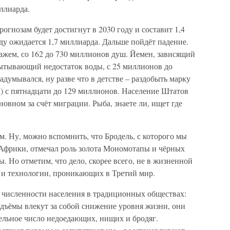
иллиарда.
огнозам будет достигнут в 2030 году и составит 1,4
ду ожидается 1,7 миллиарда. Дальше пойдёт падение.
кажем, со 162 до 730 миллионов душ. Йемен, зависящий
ытывающий недостаток воды, с 25 миллионов до
задумывался, ну разве что в детстве – раздобыть марку
) с пятнадцати до 129 миллионов. Население Штатов
новном за счёт миграции. Рыба, знаете ли, ищет где
м. Ну, можно вспомнить, что Бродель, с которого мы
Африки, отмечал роль золота Мономотапы и чёрных
. Но отметим, что дело, скорее всего, не в жизненной
и и технологии, проникающих в Третий мир.
е численности населения в традиционных обществах:
одъёмы влекут за собой снижение уровня жизни, они
тельное число недоедающих, нищих и бродяг.