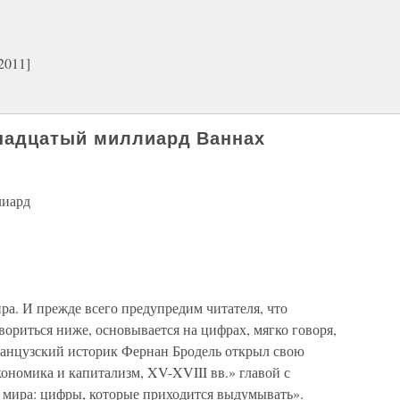
2011]
надцатый миллиард Ваннах
лиард
а. И прежде всего предупредим читателя, что
говориться ниже, основывается на цифрах, мягко говоря,
ранцузский историк Фернан Бродель открыл свою
ономика и капитализм, XV-XVIII вв.» главой с
 мира: цифры, которые приходится выдумывать».