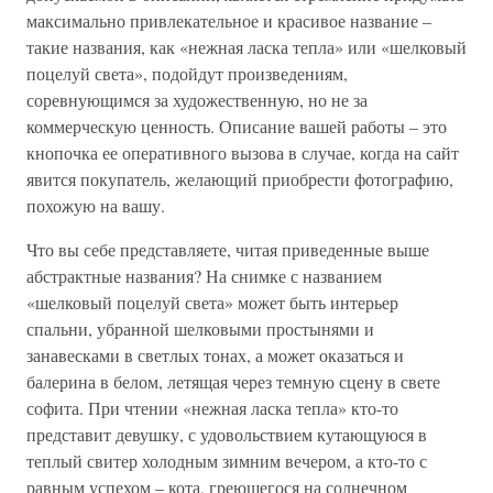
максимально привлекательное и красивое название –
такие названия, как «нежная ласка тепла» или «шелковый
поцелуй света», подойдут произведениям,
соревнующимся за художественную, но не за
коммерческую ценность. Описание вашей работы – это
кнопочка ее оперативного вызова в случае, когда на сайт
явится покупатель, желающий приобрести фотографию,
похожую на вашу.
Что вы себе представляете, читая приведенные выше
абстрактные названия? На снимке с названием
«шелковый поцелуй света» может быть интерьер
спальни, убранной шелковыми простынями и
занавесками в светлых тонах, а может оказаться и
балерина в белом, летящая через темную сцену в свете
софита. При чтении «нежная ласка тепла» кто-то
представит девушку, с удовольствием кутающуюся в
теплый свитер холодным зимним вечером, а кто-то с
равным успехом – кота, греющегося на солнечном