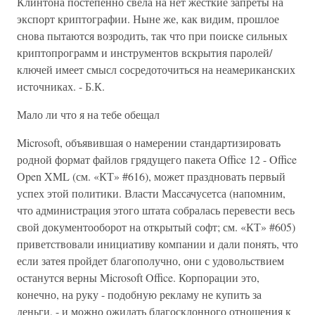
Клинтона постепенно свела на нет жесткие запреты на
экспорт криптографии. Ныне же, как видим, прошлое
снова пытаются возродить, так что при поиске сильных
криптопрограмм и инструментов вскрытия паролей/
ключей имеет смысл сосредоточиться на неамериканских
источниках. - Б.К.
Мало ли что я на тебе обещал
Microsoft, объявившая о намерении стандартизировать
родной формат файлов грядущего пакета Office 12 - Office
Open XML (см. «КТ» #616), может праздновать первый
успех этой политики. Власти Массачусетса (напомним,
что администрация этого штата собралась перевести весь
свой документооборот на открытый софт; см. «КТ» #605)
приветствовали инициативу компании и дали понять, что
если затея пройдет благополучно, они с удовольствием
останутся верны Microsoft Office. Корпорации это,
конечно, на руку - подобную рекламу не купить за
деньги, - и можно ожидать благосклонного отношения к