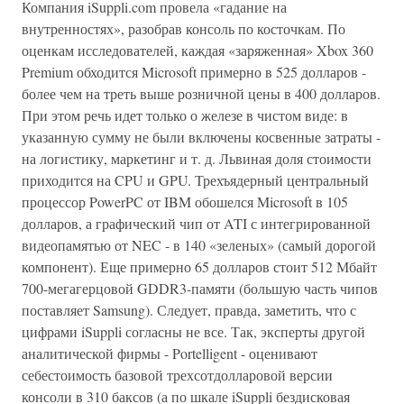
Компания iSuppli.com провела «гадание на
внутренностях», разобрав консоль по косточкам. По
оценкам исследователей, каждая «заряженная» Xbox 360
Premium обходится Microsoft примерно в 525 долларов -
более чем на треть выше розничной цены в 400 долларов.
При этом речь идет только о железе в чистом виде: в
указанную сумму не были включены косвенные затраты -
на логистику, маркетинг и т. д. Львиная доля стоимости
приходится на CPU и GPU. Трехъядерный центральный
процессор PowerPC от IBM обошелся Microsoft в 105
долларов, а графический чип от ATI с интегрированной
видеопамятью от NEC - в 140 «зеленых» (самый дорогой
компонент). Еще примерно 65 долларов стоит 512 Мбайт
700-мегагерцовой GDDR3-памяти (большую часть чипов
поставляет Samsung). Следует, правда, заметить, что с
цифрами iSuppli согласны не все. Так, эксперты другой
аналитической фирмы - Portelligent - оценивают
себестоимость базовой трехсотдолларовой версии
консоли в 310 баксов (а по шкале iSuppli бездисковая