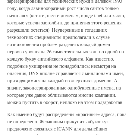
зарезервированы для технических нужд в далеком 1993
году, когда лавинообразный рост числа сайтов только
начинался (кстати, шести доменам, вроде i.net или z.com,
которые успели застолбить до принятия этого решения,
разрешили остаться). Неуверенные в тогдашних
технологиях специалисты предполагали в случае
возникновения проблем разделить каждый домен
первого уровня на 26 самостоятельных зон, по одной на
каждую букву английского алфавита. Как известно,
подобные ухищрения не понадобились; несмотря на
опасения, DNS вполне справляется с миллионами имен,
приходящимися на каждый из «верхних» доменов. А
значит, законсервированные однобуквенные имена, на
которые уже давно облизываются многие компании,
можно пустить в оборот, неплохо на этом подзаработав.
Как именно будут распределены «красивые» адреса, пока
не определено. Желающим прикупить «буковку»
предложено связаться с ICANN для дальнейших