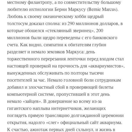
местному филантропу, а по совместительству большому
любителю ихтиологии Берни Маркусу (Bernie Marcus).
Любовь к своему океаническому хобби щедрый
толстосум доказал сполна: из 290 миллионов долларов, в
которые обошелся «стеклянный зверинец», 200
миллионов были щедро переведены с его банковского
счета. Как видно, симпатии к обитателям глубин
разделяет и немало земляков Маркуса: день
торжественного перерезания ленточки перед входом стал
настоящей проверкой на прочность для «аквариумистов»,
вынужденных обслуживать по полторы тысячи
посетителей за час. Немало головной боли сотрудникам
добавил и злосчастный сбой в проверяющей билеты
компьютерной системе, пропустившей в этот день
немало «зайцев». В довершение ко всему из-за
гигантского наплыва интернетчиков, желающих
поглядеть прямую трансляцию долгожданной церемонии
открытия, надолго «слег» официальный сайт аквариума.
К счастью, ажиотаж первых дней схлынул, и жизнь в