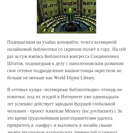
Подпрыгивая на ухабах копирайта, телега всемирной
онлайновой библиотеки со скрипом ползет в гору. На сей
раз за гуж взялась Библиотека конгресса Соединенных
Штатов, подошедшая к делу с наполеоновским размахом:
свое сетевое подразделение вашингтонцы окрестили не
больше не меньше как World Digital Library.
В сетевых кущах «всемирные библиотекари» отнюдь не
новички: под их эгидой в Интернете уже одиннадцать
лет успешно действует зародыш будущей глобальной
читальни - проект American Memory (loc.gov/memory). За
это время трудолюбивым книгохранителям удалось
превратить в «цифру» и выложить в онлайн свыше
десяти миллионов издательских древностей и ценных