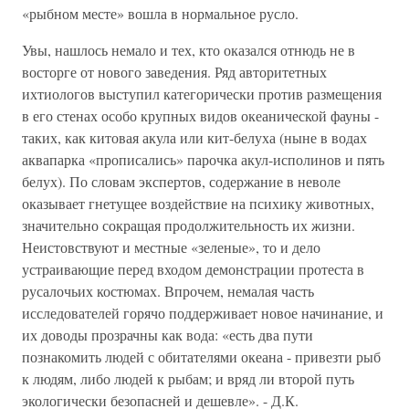
«рыбном месте» вошла в нормальное русло.
Увы, нашлось немало и тех, кто оказался отнюдь не в
восторге от нового заведения. Ряд авторитетных
ихтиологов выступил категорически против размещения
в его стенах особо крупных видов океанической фауны -
таких, как китовая акула или кит-белуха (ныне в водах
аквапарка «прописались» парочка акул-исполинов и пять
белух). По словам экспертов, содержание в неволе
оказывает гнетущее воздействие на психику животных,
значительно сокращая продолжительность их жизни.
Неистовствуют и местные «зеленые», то и дело
устраивающие перед входом демонстрации протеста в
русалочьих костюмах. Впрочем, немалая часть
исследователей горячо поддерживает новое начинание, и
их доводы прозрачны как вода: «есть два пути
познакомить людей с обитателями океана - привезти рыб
к людям, либо людей к рыбам; и вряд ли второй путь
экологически безопасней и дешевле». - Д.К.