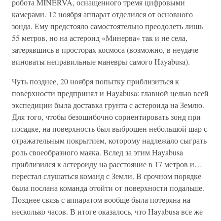
робота MINERVA, оснащенного тремя цифровыми
камерами. 12 ноября аппарат отделился от основного
зонда. Ему предстояло самостоятельно преодолеть лишь
55 метров, но на астероид «Минерва» так и не села,
затерявшись в просторах космоса (возможно, в неудаче
виноваты неправильные маневры самого Hayabusa).
Чуть позднее, 20 ноября попытку приблизиться к
поверхности предпринял и Hayabusa: главной целью всей
экспедиции была доставка грунта с астероида на Землю.
Для того, чтобы безошибочно сориентировать зонд при
посадке, на поверхность был выброшен небольшой шар с
отражательным покрытием, которому надлежало сыграть
роль своеобразного маяка. Вслед за этим Hayabusa
приблизился к астероиду на расстояние в 17 метров и…
перестал слушаться команд с Земли. В срочном порядке
была послана команда отойти от поверхности подальше.
Позднее связь с аппаратом вообще была потеряна на
несколько часов. В итоге оказалось, что Hayabusa все же