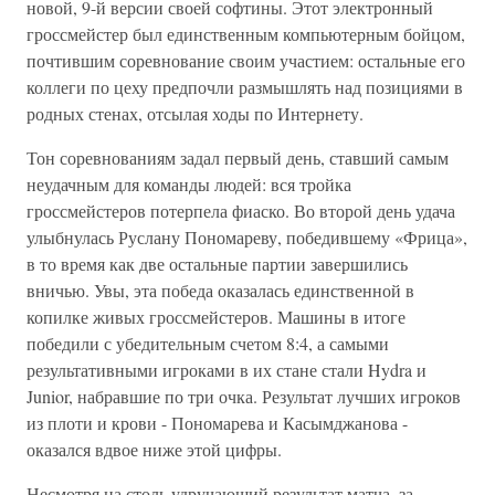
новой, 9-й версии своей софтины. Этот электронный
гроссмейстер был единственным компьютерным бойцом,
почтившим соревнование своим участием: остальные его
коллеги по цеху предпочли размышлять над позициями в
родных стенах, отсылая ходы по Интернету.
Тон соревнованиям задал первый день, ставший самым
неудачным для команды людей: вся тройка
гроссмейстеров потерпела фиаско. Во второй день удача
улыбнулась Руслану Пономареву, победившему «Фрица»,
в то время как две остальные партии завершились
вничью. Увы, эта победа оказалась единственной в
копилке живых гроссмейстеров. Машины в итоге
победили с убедительным счетом 8:4, а самыми
результативными игроками в их стане стали Hydra и
Junior, набравшие по три очка. Результат лучших игроков
из плоти и крови - Пономарева и Касымджанова -
оказался вдвое ниже этой цифры.
Несмотря на столь удручающий результат матча, за