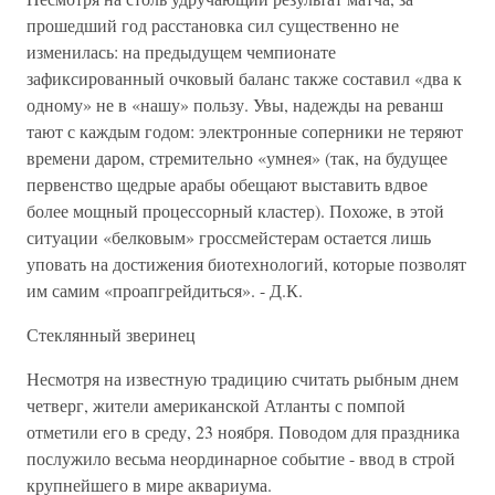
прошедший год расстановка сил существенно не
изменилась: на предыдущем чемпионате
зафиксированный очковый баланс также составил «два к
одному» не в «нашу» пользу. Увы, надежды на реванш
тают с каждым годом: электронные соперники не теряют
времени даром, стремительно «умнея» (так, на будущее
первенство щедрые арабы обещают выставить вдвое
более мощный процессорный кластер). Похоже, в этой
ситуации «белковым» гроссмейстерам остается лишь
уповать на достижения биотехнологий, которые позволят
им самим «проапгрейдиться». - Д.К.
Стеклянный зверинец
Несмотря на известную традицию считать рыбным днем
четверг, жители американской Атланты с помпой
отметили его в среду, 23 ноября. Поводом для праздника
послужило весьма неординарное событие - ввод в строй
крупнейшего в мире аквариума.