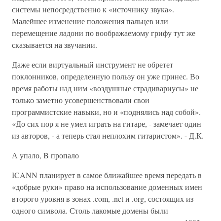
системы непосредственно к «источнику звука».
Малейшее изменение положения пальцев или
перемещение ладони по воображаемому грифу тут же
сказывается на звучании.
Даже если виртуальный инструмент не обретет
поклонников, определенную пользу он уже принес. Во
время работы над ним «воздушные страдивариусы» не
только заметно усовершенствовали свои
программистские навыки, но и «поднялись над собой».
«До сих пор я не умел играть на гитаре, - замечает один
из авторов, - а теперь стал неплохим гитаристом». - Д.К.
А упало, B пропало
ICANN планирует в самое ближайшее время передать в
«добрые руки» право на использование доменных имен
второго уровня в зонах .com, .net и .org, состоящих из
одного символа. Столь лакомые домены были