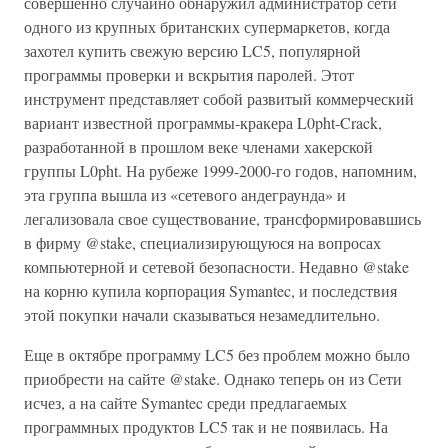
совершенно случайно обнаружил администратор сети
одного из крупных британских супермаркетов, когда
захотел купить свежую версию LC5, популярной
программы проверки и вскрытия паролей. Этот
инструмент представляет собой развитый коммерческий
вариант известной программы-кракера L0pht-Crack,
разработанной в прошлом веке членами хакерской
группы L0pht. На рубеже 1999-2000-го годов, напомним,
эта группа вышла из «сетевого андеграунда» и
легализовала свое существование, трансформировавшись
в фирму @stake, специализирующуюся на вопросах
компьютерной и сетевой безопасности. Недавно @stake
на корню купила корпорация Symantec, и последствия
этой покупки начали сказываться незамедлительно.
Еще в октябре программу LC5 без проблем можно было
приобрести на сайте @stake. Однако теперь он из Сети
исчез, а на сайте Symantec среди предлагаемых
программных продуктов LC5 так и не появилась. На