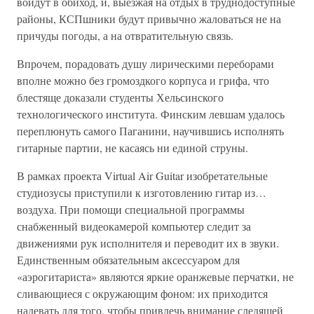
войдут в обиход, и, выезжая на отдых в труднодоступные
районы, КСПшники будут привычно жаловаться не на
причуды погоды, а на отвратительную связь.
Впрочем, порадовать душу лирическими переборами
вполне можно без громоздкого корпуса и грифа, что
блестяще доказали студенты Хельсинского
технологического института. Финским левшам удалось
переплюнуть самого Паганини, научившись исполнять
гитарные партии, не касаясь ни единой струны.
В рамках проекта Virtual Air Guitar изобретательные
студиозусы приступили к изготовлению гитар из…
воздуха. При помощи специальной программы
снабженный видеокамерой компьютер следит за
движениями рук исполнителя и переводит их в звуки.
Единственным обязательным аксессуаром для
«аэрогитариста» являются яркие оранжевые перчатки, не
сливающиеся с окружающим фоном: их приходится
надевать для того, чтобы привлечь внимание следящей