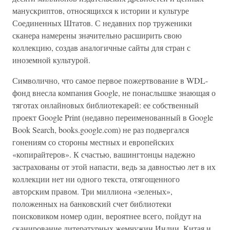
манускриптов, относящихся к истории и культуре
Соединенных Штатов. С недавних пор труженики
сканера намерены значительно расширить свою
коллекцию, создав аналогичные сайты для стран с
иноземной культурой.
Символично, что самое первое пожертвование в WDL-
фонд внесла компания Google, не понаслышке знающая о
тяготах онлайновых библиотекарей: ее собственный
проект Google Print (недавно переименованный в Google
Book Search, books.google.com) не раз подвергался
гонениям со стороны местных и европейских
«копирайтеров». К счастью, вашингтонцы надежно
застрахованы от этой напасти, ведь за давностью лет в их
коллекции нет ни одного текста, отягощенного
авторским правом. Три миллиона «зеленых»,
положенных на банковский счет библиотеки
поисковиком номер один, вероятнее всего, пойдут на
сканирование литературных жемчужин Индии, Китая и