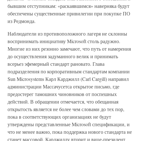
бывшим отступникам: «раскаявшимся» наверняка будут
обеспечены существенные привилегии при покупке ПО
из Редмонда.
Наблюдатели из противоположного лагеря не склонны
воспринимать инициативу Microsoft столь радужно.
Многие из них резонно замечают, что путь от намерения
до осуществления задуманного велик и принимать
всерьез эфемерный стандарт рановато. Глава
подразделения по корпоративным стандартам компании
Sun Microsystems Карл Карджилл (Carl Cargill) направил
администрации Массачусетса открытое письмо, где
предостерег тамошних чиновников от поспешных
действий. В обращении отмечается, что обещанная
открытость является не более чем словами до тех пор,
пока в соответствующих организациях не будут
утверждены представленные Microsoft спецификации, и
что не менее важно, пока поддержка нового стандарта не
станет массовой. Карджиллу вторит и вице-президент