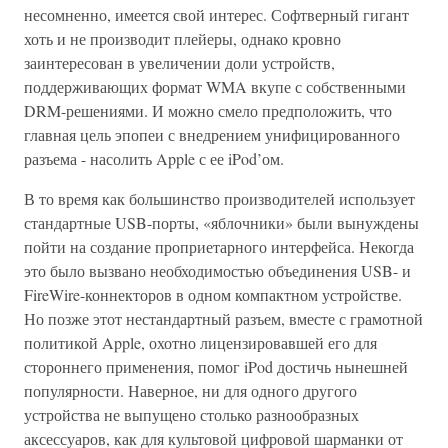
несомненно, имеется свой интерес. Софтверный гигант
хоть и не производит плейеры, однако кровно
заинтересован в увеличении доли устройств,
поддерживающих формат WMA вкупе с собственными
DRM-решениями. И можно смело предположить, что
главная цель эпопеи с внедрением унифицированного
разъема - насолить Apple с ее iPod’ом.
В то время как большинство производителей использует
стандартные USB-порты, «яблочники» были вынуждены
пойти на создание проприетарного интерфейса. Некогда
это было вызвано необходимостью объединения USB- и
FireWire-коннекторов в одном компактном устройстве.
Но позже этот нестандартный разъем, вместе с грамотной
политикой Apple, охотно лицензировавшей его для
стороннего применения, помог iPod достичь нынешней
популярности. Наверное, ни для одного другого
устройства не выпущено столько разнообразных
аксессуаров, как для культовой цифровой шарманки от