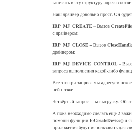
записать в эту структуру адреса соот
Наш драйвер довольно прост. Он будет
IRP_MJ_CREATE
CreateFile
– Вызов
с драйвером;
IRP_MJ_CLOSE
CloseHandle
– Вызов
драйвером;
IRP_MJ_DEVICE_CONTROL
– Выз
запроса выполнения какой-либо функц
Все эти три запроса мы адресуем неко
ней позже.
Четвёртый запрос – на выгрузку. Об э
А пока необходимо сделать ещё 2 важн
IoCreateDevice()
помощи функции
и с
приложения будут использовать для с