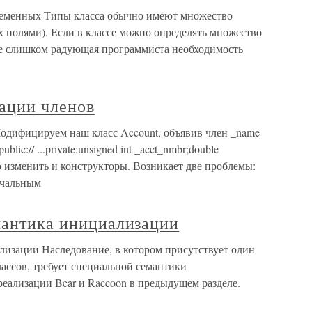
ременных Типы класса обычно имеют множество
 полями). Если в классе можно определять множество
не слишком радующая программиста необходимость
зации членов
одифицируем наш класс Account, объявив член _name
public:// ...private:unsigned int _acct_nmbr;double
но изменить и конструкторы. Возникает две проблемы:
ачальным
мантика инициализации
лизации Наследование, в котором присутствует один
ассов, требует специальной семантики
реализации Bear и Raccoon в предыдущем разделе.