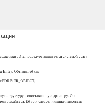
изации
иализации
. Эта процедура вызывается системой сразу
erEntry
. Объявим её как
Object:PDRIVER_OBJECT,
бную структуру, сопоставленную драйверу. Она
цедур драйвера. Её-то и следует инициализировать –