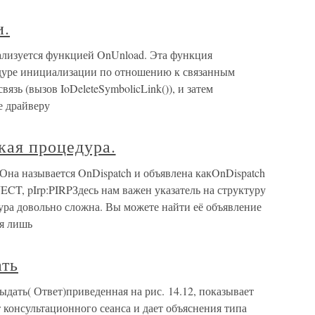
и.
еализуется функцией OnUnload. Эта функция
едуре инициализации по отношению к связанным
язь (вызов IoDeleteSymbolicLink()), и затем
е драйверу
ская процедура.
 Она называется OnDispatch и объявлена какOnDispatch
ECT, pIrp:PIRPЗдесь нам важен указатель на структуру
тура довольно сложна. Вы можете найти её объявление
ся лишь
ать
дать( Ответ)приведенная на рис. 14.12, показывает
 консультационного сеанса и дает объяснения типа