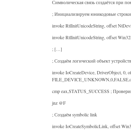
Символическая связь создаётся при п
; Инициализируем юникодовые строки 
invoke RtlInitUnicodeString, offset NtD
invoke RtlInitUnicodeString, offset Wi
; […]
; Создаём логический объект устройст
invoke IoCreateDevice, DriverObject, 0, 
FILE_DEVICE_UNKNOWN,0,FALSE,offs
cmp eax,STATUS_SUCCESS ; Проверим
jnz @F
; Создаём symbolic link
invoke IoCreateSymbolicLink, offset Wi