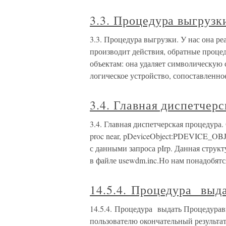
3.3. Процедура выгрузк
3.3. Процедура выгрузки. У нас она р
производит действия, обратные проц
объектам: она удаляет символическую св
логическое устройство, сопоставленно
3.4. Главная диспетчер
3.4. Главная диспетчерская процедура.
proc near, pDeviceObject:PDEVICE_OBJ
с данными запроса pIrp. Данная струк
в файле usewdm.inc.Но нам понадобят
14.5.4. Процедура выд
14.5.4. Процедура выдать Процедуравы
пользователю окончательный результат