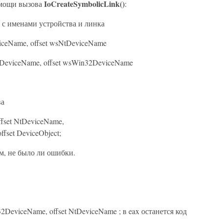
IoCreateSymbolicLink()
омощи вызова
:
с именами устройства и линка
eviceName, offset wsNtDeviceName
n32DeviceName, offset wsWin32DeviceName
ва
offset NtDeviceName,
et DeviceObject;
, не было ли ошибки.
n32DeviceName, offset NtDeviceName ; в eax останется код