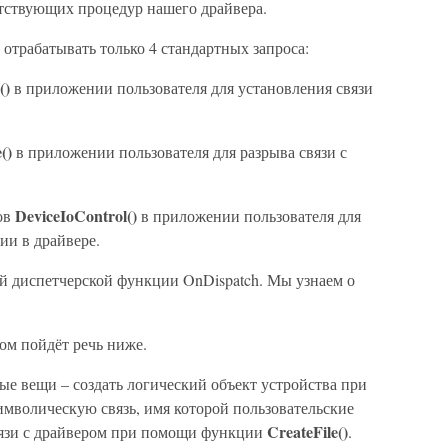
ветствующих процедур нашего драйвера.
 отрабатывать только 4 стандартных запроса:
()
в приложении пользователя для установления связи
()
в приложении пользователя для разрыва связи с
DeviceIoControl()
ов
в приложении пользователя для
ии в драйвере.
ей диспетчерской функции OnDispatch. Мы узнаем о
том пойдёт речь ниже.
ые вещи – создать логический объект устройства при
имволическую связь, имя которой пользовательские
CreateFile()
вязи с драйвером при помощи функции
.