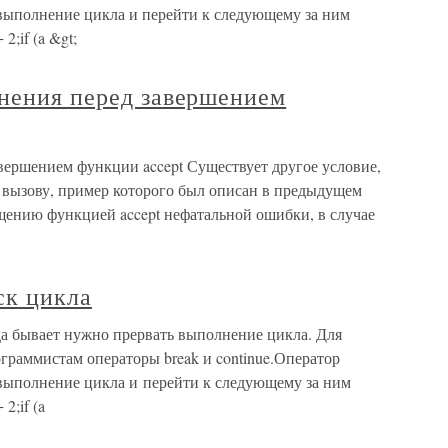
 выполнение цикла и перейти к следующему за ним
2;if (a &gt;
инения перед завершением
вершением функции accept Существует другое условие,
вызову, пример которого был описан в предыдущем
щению функцией accept нефатальной ошибки, в случае
ск цикла
а бывает нужно прервать выполнение цикла. Для
ограммистам операторы break и continue.Оператор
 выполнение цикла и перейти к следующему за ним
2;if (a