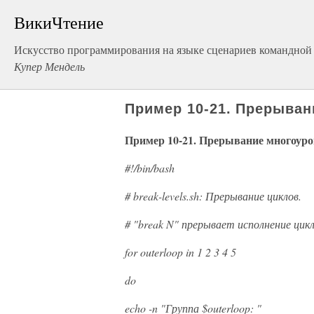
ВикиЧтение
Искусство программирования на языке сценариев командной
Купер Мендель
Пример 10-21. Прерыва
Пример 10-21. Прерывание многоур
#!/bin/bash
# break-levels.sh: Прерывание циклов.
# "break N" прерывает исполнение цик
for outerloop in 1 2 3 4 5
do
echo -n "Группа $outerloop: "