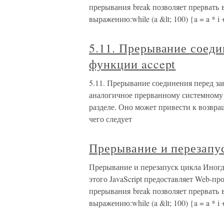
прерывания break позволяет прервать
выражению:while (a &lt; 100) {a = a * i + 
5.11. Прерывание соед
функции accept
5.11. Прерывание соединения перед за
аналогичное прерванному системному 
разделе. Оно может привести к возвра
чего следует
Прерывание и перезапу
Прерывание и перезапуск цикла Иногд
этого JavaScript предоставляет Web-пр
прерывания break позволяет прервать
выражению:while (a &lt; 100) {a = a * i + 