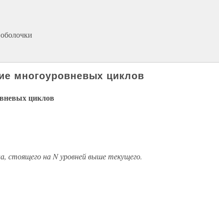
 оболочки
ние многоуровневых циклов
овневых циклов
ла, стоящего на N уровней выше текущего.