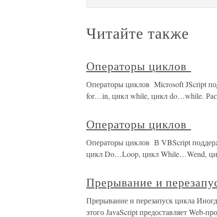
Читайте также
Операторы циклов
Операторы циклов Microsoft JScript по
for…in, цикл while, цикл do…while. Р
Операторы циклов
Операторы циклов В VBScript поддерж
цикл Do…Loop, цикл While…Wend, цик
Прерывание и перезапу
Прерывание и перезапуск цикла Иногд
этого JavaScript предоставляет Web-пр