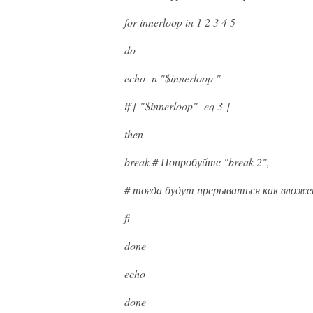
for innerloop in 1 2 3 4 5
do
echo -n "$innerloop "
if [ "$innerloop" -eq 3 ]
then
break # Попробуйте "break 2",
# тогда будут прерываться как вложе
fi
done
echo
done