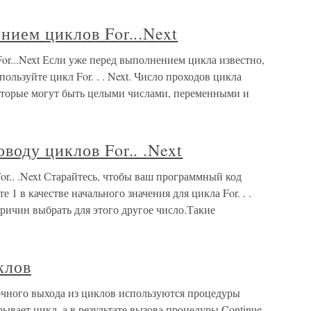
нием циклов For...Next
r...Next Если уже перед выполнением цикла известно,
ользуйте цикл For. . . Next. Число проходов цикла
которые могут быть целыми числами, переменными и
воду циклов For.. .Next
r.. .Next Старайтесь, чтобы ваш программный код
 1 в качестве начального значения для цикла For. . .
 причин выбрать для этого другое число.Такие
клов
чного выхода из циклов используются процедуры
рывает цикл, а в результате вызова процедуры Continue