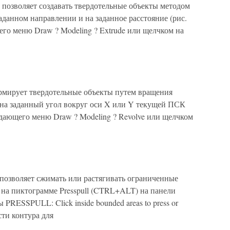
озволяет создавать твердотельные объекты методом
данном направлении и на заданное расстояние (рис.
его меню Draw ? Modeling ? Extrude или щелчком на
мирует твердотельные объекты путем вращения
на заданный угол вокруг оси X или Y текущей ПСК
падающего меню Draw ? Modeling ? Revolve или щелчком
озволяет сжимать или растягивать ограниченные
 на пиктограмме Presspull (CTRL+ALT) на панели
PRESSPULL: Click inside bounded areas to press or
сти контура для