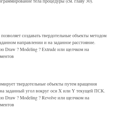
рограммирование тела процедуры (см. главу 30).
озволяет создавать твердотельные объекты методом
аданном направлении и на заданное расстояние.
ю Draw ? Modeling ? Extrude или щелчком на
ументов
мирует твердотельные объекты путем вращения
на заданный угол вокруг оси X или Y текущей ПСК.
ю Draw ? Modeling ? Revolve или щелчком на
ументов