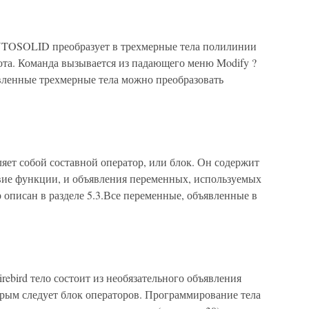
TOSOLID преобразует в трехмерные тела полилинии
ота. Команда вызывается из падающего меню Modify ?
давленные трехмерные тела можно преобразовать
яет собой составной оператор, или блок. Он содержит
вие функции, и объявления переменных, используемых
р описан в разделе 5.3.Все переменные, объявленные в
irebird тело состоит из необязательного объявления
орым следует блок операторов. Программирование тела