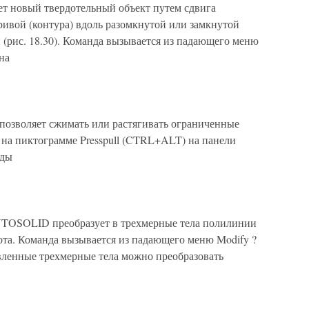
т новый твердотельный объект путем сдвига
ривой (контура) вдоль разомкнутой или замкнутой
(рис. 18.30). Команда вызывается из падающего меню
на
озволяет сжимать или растягивать ограниченные
 на пиктограмме Presspull (CTRL+ALT) на панели
нды
TOSOLID преобразует в трехмерные тела полилинии
ота. Команда вызывается из падающего меню Modify ?
давленные трехмерные тела можно преобразовать