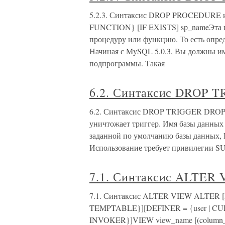
5.2.3. Синтаксис DROP PROCEDUR
FUNCTION} [IF EXISTS] sp_nameЭта и
процедуру или функцию. То есть опред
Начиная с MySQL 5.0.3, Вы должны 
подпрограммы. Такая
6.2. Синтаксис DROP 
6.2. Синтаксис DROP TRIGGER DROP T
уничтожает триггер. Имя базы данных 
заданной по умолчанию базы данных,
Использование требует привилегии 
7.1. Синтаксис ALTER
7.1. Синтаксис ALTER VIEW ALTER
TEMPTABLE}][DEFINER = {user | C
INVOKER}]VIEW view_name [(column_l