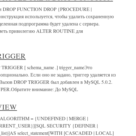
E и DROP FUNCTION DROP {PROCEDURE |
нструкция используется, чтобы удалить сохраненную
еленная подпрограмма будет удалена с сервера.
иметь привилегию ALTER ROUTINE для
TRIGGER
RIGGER [ schema_name .] trigger_nameЭто
опционально. Если оно не задано, триггер удаляется из
 Вызов DROP TRIGGER был добавлен в MySQL 5.0.2.
SUPER.Обратите внимание: До MySQL
 VIEW
 [ALGORITHM = {UNDEFINED | MERGE |
URRENT_USER}][SQL SECURITY {DEFINER |
ist)]AS select_statement[WITH [CASCADED | LOCAL]