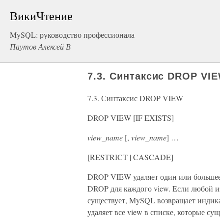
ВикиЧтение
MySQL: руководство профессионала
Паутов Алексей В
7.3. Синтаксис DROP VI
7.3. Синтаксис DROP VIEW
DROP VIEW [IF EXISTS]
view_name
[,
view_name
] …
[RESTRICT | CASCADE]
DROP VIEW удаляет один или большее
DROP для каждого view. Если любой и
существует, MySQL возвращает индика
удаляет все view в списке, которые су