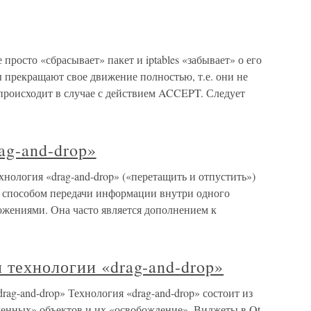
просто «сбрасывает» пакет и iptables «забывает» о его
прекращают свое движение полностью, т.е. они не
 происходит в случае с действием ACCEPT. Следует
ag-and-drop»
ехнология «drag-and-drop» («перетащить и отпустить»)
 способом передачи информации внутри одного
жениями. Она часто является дополнением к
 технологии «drag-and-drop»
ag-and-drop» Технология «drag-and-drop» состоит из
ченных» объектов и их «освобождение». Виджеты в Qt