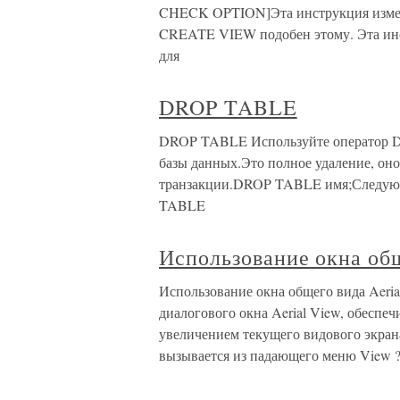
CHECK OPTION]Эта инструкция изменя
CREATE VIEW подобен этому. Эта и
для
DROP TABLE
DROP TABLE Используйте оператор D
базы данных.Это полное удаление, он
транзакции.DROP TABLE имя;Следую
TABLE
Использование окна общ
Использование окна общего вида Aer
диалогового окна Aerial View, обесп
увеличением текущего видового экрана.
вызывается из падающего меню View ? 