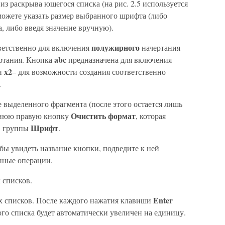
з раскрыва ющегося списка (на рис. 2.5 используется
ожете указать размер выбранного шрифта (либо
, либо введя значение вручную).
полужирного
ветственно для включения
начертания
abc
ертания. Кнопка
предназначена для включения
х2
и
– для возможности создания соответственно
.
 выделенного фрагмента (после этого остается лишь
Очистить формат
йнюю правую кнопку
, которая
Шрифт
в группы
.
обы увидеть название кнопки, подведите к ней
нные операции.
 списков.
Enter
х списков. После каждого нажатия клавиши
го списка будет автоматически увеличен на единицу.