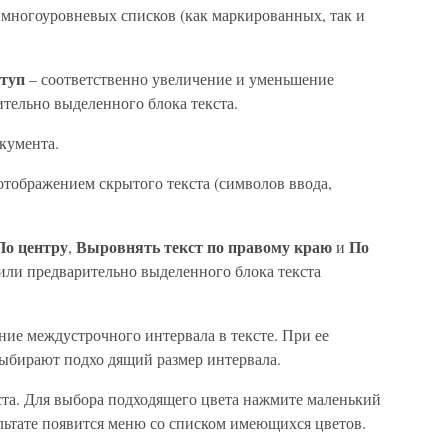
 многоуровневых списков (как маркированных, так и
ступ
– соответственно увеличение и уменьшение
ительно выделенного блока текста.
кумента.
отображением скрытого текста (символов ввода,
По центру
Выровнять текст по правому краю
По
,
и
 или предварительно выделенного блока текста
ние междустрочного интервала в тексте. При ее
выбирают подхо дящий размер интервала.
ста. Для выбора подходящего цвета нажмите маленький
ультате появится меню со списком имеющихся цветов.