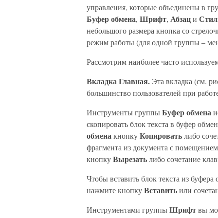
управления, которые объединены в гр
Буфер обмена
Шрифт
Абзац
Стил
,
,
и
небольшого размера кнопка со стрело
режим работы (для одной группы – мен
Рассмотрим наиболее часто используе
Вкладка Главная.
Эта вкладка (см. р
большинство пользователей при работ
Буфер обмена
Инструменты группы
и
скопировать блок текста в буфер обмен
обмена
Копировать
кнопку
либо соч
фрагмента из документа с помещением 
Вырезать
кнопку
либо сочетание кл
Чтобы вставить блок текста из буфера
Вставить
нажмите кнопку
или сочета
Шрифт
Инструментами группы
вы мо