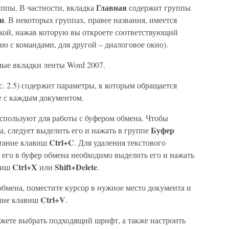
Главная
уппы. В частности, вкладка
содержит группы
и
. В некоторых группах, правее названия, имеется
чкой, нажав которую вы откроете соответствующий
ю с командами, для другой – диалоговое окно).
мые вкладки ленты Word 2007.
ис. 2.5) содержит параметры, к которым обращается
е с каждым документом.
спользуют для работы с буфером обмена. Чтобы
Буфер
а, следует выделить его и нажать в группе
Ctrl+C
етание клавиш
. Для удаления текстового
его в буфер обмена необходимо выделить его и нажать
Ctrl+X
Shift+Delete
авиш
или
.
 обмена, поместите курсор в нужное место документа и
Ctrl+V
ние клавиш
.
жете выбрать подходящий шрифт, а также настроить