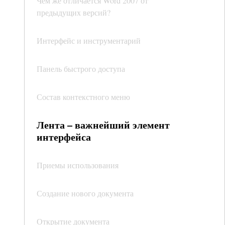
Чем же отличается Word 2007 от
предыдущих версий?
Интерфейс и инструментарий
Панель быстрого доступа
Состав контекстного меню
Лента – важнейший элемент
интерфейса
Приемы использования
Создание нового документа
Открытие документа