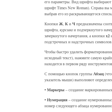
его параметры. Вид шрифта выбирают и
шрифт Times New Roman). Справа вы м
выбрав его из раскрывающегося списка
Ж
К
Ч
Кнопки
,
и
предназначены соот
шрифта,
курсива
и подчеркнутого нач
х2
зачеркнутого начертания, а кнопки
подстрочных и надстрочных символов
Чтобы быстро удалить форматирование
исходный текст), нажмите самую кра
находится в первом ряду инструменто
Абзац
С помощью кнопок группы
(чт
указатель мыши) выполняют определе
Маркеры
•
– создание маркированных
Нумерация
•
– создание нумерованны
номер следующего абзаца нумерованно