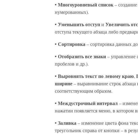
Многоуровневый список
•
– создание
нумерованных).
Уменьшить отступ
Увеличить от
•
и
отступа текущего абзаца либо предвар
Сортировка
•
– сортировка данных до
Отобразить все знаки
•
– управление 
пробелов и др.).
Выровнять текст по левому краю
•
,
ширине
– выравнивание строк абзаца
соответствующим образом.
Междустрочный интервал
•
– измене
нажатии появляется меню, в котором 
Заливка
•
– изменение цвета фона тек
треугольник справа от кнопки – в рез