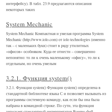
интерфейсу). В табл. 23.9 предлагаются описания
некоторых таких
System Mechanic
System Mechanic Компактная и умелая программа System
Mechanic (http://www.iolo.com) от iolo technologies (именно
так – с маленьких букв) стоит в ряду утилитных
«офисов» особняком. Куда ее отнести – совершенно
непонятно: то ли к очень маленькому «офису», то ли к
отдельным, но очень умелым
3.2.1. Функция system()
3.2.1. Функция system() Функция system() определена в
стандартной библиотеке языка С и позволяет вызывать из
программы системную команду, как если бы она была
набрана в командной строке. По сути, эта функция
запускает стандартный интерпретатор Bourne shell