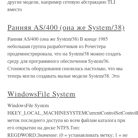
другие модели, например сетевую абстракцию TLI
вместо
Ранняя AS/400 (она же System/38)
Ранняя AS/400 (она же System/38) В конце 1985
небольшая группа разработчиков из Рочестера
продемонстрировала, что на System/38 можно создать
среду для программного обеспечения System/36.
Стоимость оборудования снизилась настолько, что мы
теперь могли создавать малые модели System/38. Это
WindowsFile System
WindowsFile System
HKEY_LOCAL_MACHINESYSTEMCurrentControlSetControlFile
меток последнего доступа ко всем файлам каталога при
его открытии на диске NTFS.Тип:
REGDWORD;Значение: (0 = устанавливать метку; 1 = не