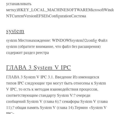
устанавливать
метку)HKEY_LOCAL_MACHINESOFTWAREMicrosoftWind
NTCurrentVersionEFSEfsConfigurationСистема
system
system Местонахождение: WINDOWSsystem32config Файл
system (обратите внимание, что файл без расширения)
содержит раздел реестра
ГЛАВА 3 System V IPC
ГЛАВА 3 System V IPC 3.1. Введение Из имеющихся
типов IPC следующие три могут быть отнесены к System
V IPC, то есть к методам взаимодействия процессов,
соответствующим стандарту System V:? очереди
сообщений System V (глава 6);? семафоры System V (глава
11);? общая память System V (глава 14).Термин «System V
IPC»