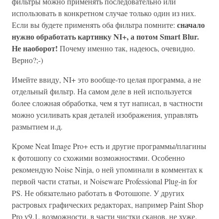
фильтры можно применять последовательно или
использовать в конкретном случае только один из них.
сначало
Если вы будете применять оба фильтра помните:
нужно обработать картинку NI+, а потом Smart Blur.
Не наоборот!
Почему именно так, надеюсь, очевидно.
Верно?;-)
Имейте ввиду, NI+ это вообще-то целая программа, а не
отдельный фильтр. На самом деле в ней используется
более сложная обработка, чем я тут написал, в частности
можно усиливать края деталей изображения, управлять
размытием и.д.
Кроме Neat Image Pro+ есть и другие программы/плагины
к фотошопу со схожими возможностями. Особенно
рекомендую Noise Ninja, о ней упоминали в комментах к
первой части статьи, и Noiseware Professional Plug-in for
PS. Не обязательно работать в Фотошопе. У других
растровых графических редакторах, например Paint Shop
Pro v9.1, возможности, в части чистки сканов, не хуже.