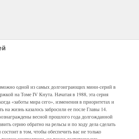
ей
озможно одной из самых долгоиграющих мини-серий в
жкой на Томе IV Кнута. Начатая в 1988, эта серия
когда «заботы мира сего», изменения в приоритетах и
ь на жизнь казалось забросили ее после Главы 14.
 вознаграждены весной прошлого года долгожданной
авить серию обратно на рельсы и по ходу дела сделать
 состоит в том, чтобы обеспечить вас не только
 теории компиляции, но также достаточными