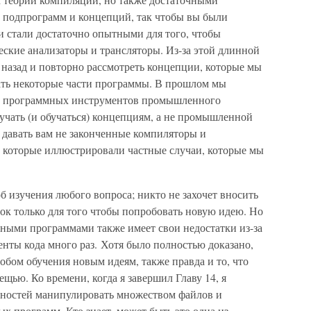
 подпрограмм и концепций, так чтобы вы были
и стали достаточно опытными для того, чтобы
еские анализаторы и трансляторы. Из-за этой длинной
я назад и повторно рассмотреть концепции, которые мы
лать некоторые части программы. В прошлом мы
тки программных инструментов промышленного
обучать (и обучаться) концепциям, а не промышленной
я давать вам не законченные компиляторы и
а, которые иллюстрировали частные случаи, которые мы
б изучения любого вопроса; никто не захочет вносить
рок только для того чтобы попробовать новую идею. Но
лными программами также имеет свои недостатки из-за
нты кода много раз. Хотя было полностью доказано,
обом обучения новым идеям, также правда и то, что
щью. Ко времени, когда я завершил Главу 14, я
обностей манипулировать множеством файлов и
 программ. Кто знает, может быть это одна из