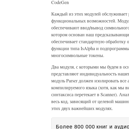
CodeGen
Каждый из этих модулей обслуживает 
функциональных возможностей. Модули
обеспечивают ввод/вывод символьног
котором основан наш предсказывающий
обеспечивает стандартную обработку 
функции типа IsAlpha и подпрограммы
многосимвольные токены.
Два модуля, с которыми мы будем в осн
представляют индивидуальность нашего
модуль Parser должен изолировать все 
компилируемого языка (хотя, как мы в
синтаксиса перетекает в Scanner). Ана
весь код, зависящий от целевой маши
этих двух важнейших модулях.
Более 800 000 книг и аудио