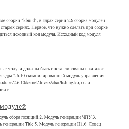
е сборки "kbuild", в ядрах серии 2.6 сборка модулей
 старых сериях. Первое, что нужно сделать при сборке
одиться исходный код модуля. Исходный код модуля
ые модули должны быть инсталлированы в каталог
 для ядра 2.6.10 скомпилированный модуль управления
ules/2.6.10/kernel/drivers/char/fishing.ko, если
нно в
-модулей
уль сбора позиций.2. Модуль генерации ЧПУ.3.
ь генерации Title.5. Модуль генерации H1.6. Ловец