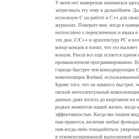
У меня нет намерения заниматься здесь
затрагивать эту тему в дальнейшем. Даж
использую C на работе и С++ для свои
журналах. Поверьте мне, когда я намер
интенсивно о переключении и языка и 
эти дни, C/C++ и архитектуру PC и в
конце концов я понял, что это вызовет
концов, Pascal все еще остается одним
промышленном программировании. Нако
гораздо быстрее чем конкурирующие 
компоновщик Borland, использованный 
Кроме того, что он намного быстрее, 
овский интеллектульный компоновщик
данных даже вплоть до вырезания их 
редких моментов нашей жизни, когда 
эффективностью. Когда мы пишем моду
нам нравится, включая любые функции
нам когда-либо понадобиться, уверенны
в откомпилированной выполнимой пр