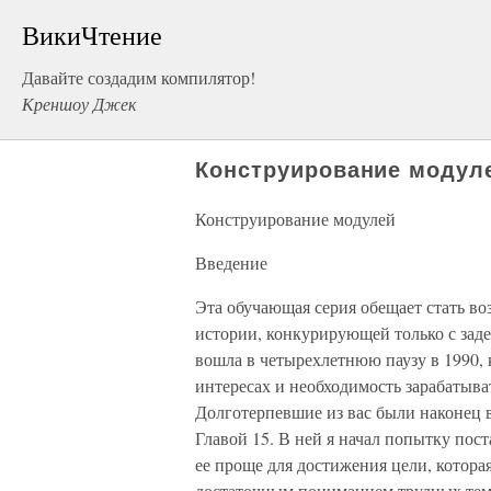
ВикиЧтение
Давайте создадим компилятор!
Креншоу Джек
Конструирование модул
Конструирование модулей
Введение
Эта обучающая серия обещает стать в
истории, конкурирующей только с задер
вошла в четырехлетнюю паузу в 1990, 
интересах и необходимость зарабатыват
Долготерпевшие из вас были наконец
Главой 15. В ней я начал попытку пост
ее проще для достижения цели, которая
достаточным пониманием трудных тем