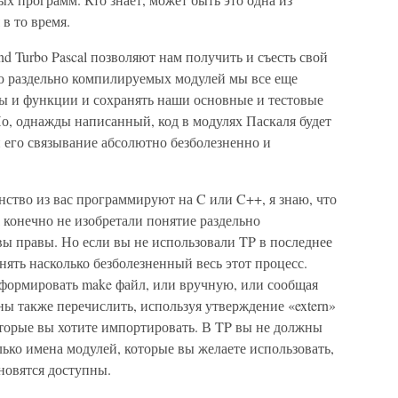
в то время.
nd Turbo Pascal позволяют нам получить и съесть свой
ю раздельно компилируемых модулей мы все еще
ы и функции и сохранять наши основные и тестовые
, однажды написанный, код в модулях Паскаля будет
и его связывание абсолютно безболезненно и
ство из вас программируют на C или C++, я знаю, что
al конечно не изобретали понятие раздельно
ы правы. Но если вы не использовали TP в последнее
нять насколько безболезненный весь этот процесс.
формировать make файл, или вручную, или сообщая
ны также перечислить, используя утверждение «extern»
торые вы хотите импортировать. В TP вы не должны
лько имена модулей, которые вы желаете использовать,
новятся доступны.