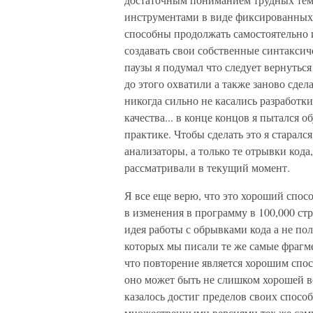
инструментами в виде фиксированных
способны продолжать самостоятельно 
создавать свои собственные синтаксич
паузы я подумал что следует вернутьс
до этого охватили а также заново сде
никогда сильно не касались разрабо
качества... в конце концов я пытался 
практике. Чтобы сделать это я старалс
анализаторы, а только те отрывки код
рассматривали в текущий момент.
Я все еще верю, что это хороший спосо
в изменения в программу в 100,000 ст
идея работы с обрывками кода а не по
которых мы писали те же самые фрагме
что повторение является хорошим спос
оно может быть не слишком хорошей ве
казалось достиг пределов своих спос
множественными версиями тех же самых