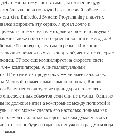
 дебатами на тему войн языков, так что я не буду
е я больше не использую Pascal в своей работе... я
х статей в Embedded Systems Programming и других
евался возродить эту серию, я думал долго и
целевой системы на те, которые мы все используем в
озможно также и объектно-ориентированные методы. В
 больше беспорядка, чем сам перерыв. И в конце
 из лучших возможных языков для обучения, не говоря о
нец, TP все еще компилирует на скорости света,
C/C++ компиляторы. А интеллектуальный
в TP но не в их продуктах C++ не имеет аналогов.
чем Microsoft-совместимые компоновщики, Borland-
 отберет неиспользуемые процедуры и элементы
из определенных объектов если они не нужны. Один из
мы не должны идти на компромисс между полнотой и
ль TP мы можем сделать его настолько полным как
 и элементы данных которые, как мы думаем, могут
е, что это не будет создавать ненужного раздутия кода
ограмме.