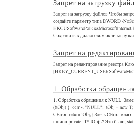
Запрет на загрузку фай
Запрет на загрузку файлов Чтобы запр
создайте параметр типа DWORD ·NoSele
HKCUSoftwarePoliciesMicrosoftInternet
Сохранить в диалоговом окне загрузки
Запрет на редактирован
Запрет на редактирование реестра Клю
[HKEY_CURRENT_USERSoftwareMicrosof
1. Обработка обращени
1. Обработка обращения к NULL. Заменяе
(!tObj) { cerr ‹‹ "NULL"; tObj = new T; }
CError; return tObj;};Здесь CError кла
шпион.private: T* tObj; // Это было; sta