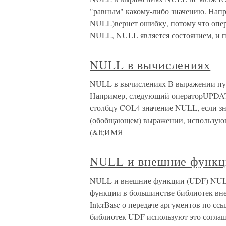
"равным" какому-либо значению. Нап
NULL)вернет ошибку, потому что опер
NULL, NULL является состоянием, и 
NULL в вычислениях
NULL в вычислениях В выражении пус
Например, следующий операторUPD
столбцу COL4 значение NULL, если з
(обобщающем) выражении, использу
(&lt;ИМЯ
NULL и внешние функц
NULL и внешние функции (UDF) NULL 
функции в большинстве библиотек вн
InterBase о передаче аргументов по с
библиотек UDF используют это согла