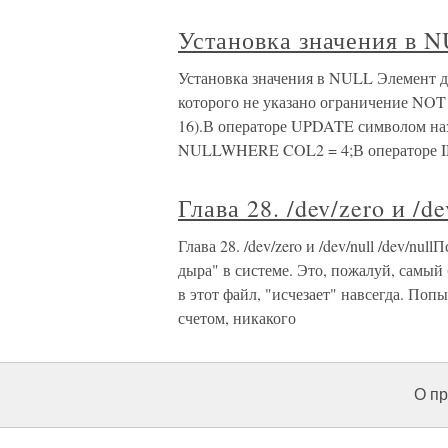
Установка значения в 
Установка значения в NULL Элемент д
которого не указано ограничение NO
16).В операторе UPDATE символом н
NULLWHERE COL2 = 4;В операторе I
Глава 28. /dev/zero и /de
Глава 28. /dev/zero и /dev/null /dev/null
дыра" в системе. Это, пожалуй, самый
в этот файл, "исчезает" навсегда. Поп
счетом, никакого
О пр