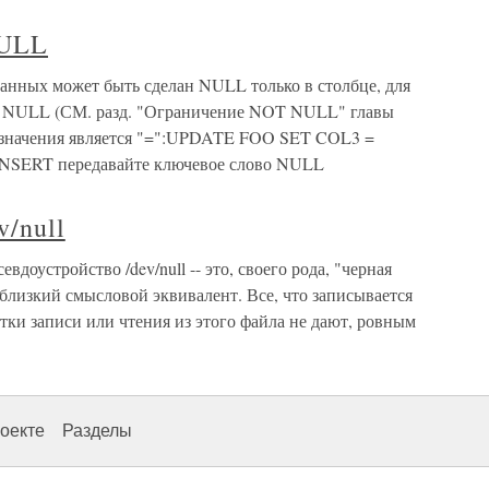
NULL
анных может быть сделан NULL только в столбце, для
T NULL (СМ. разд. "Ограничение NOT NULL" главы
азначения является "=":UPDATE FOO SET COL3 =
NSERT передавайте ключевое слово NULL
v/null
Псевдоустройство /dev/null -- это, своего рода, "черная
 близкий смысловой эквивалент. Все, что записывается
ытки записи или чтения из этого файла не дают, ровным
оекте
Разделы