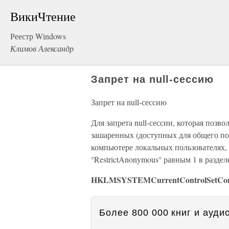
ВикиЧтение
Реестр Windows
Климов Александр
Запрет на null-сессию
Запрет на null-сессию
Для запрета null-сессии, которая поз
зашаренных (доступных для общего по
компьютере локальных пользователях,
°RestrictAnonymous° равным 1 в раздел
HKLMSYSTEMCurrentControlSetCon
Более 800 000 книг и аудио