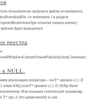
лов
етить пользователю загружать файлы из интернета,
ctDownloadDir· со значением 1 в разделе
 ExplorerRestrictionsПри попытке нажать кнопку
 файлов будет выводиться
ие реестра
ч:
tWindowsCurrentVersionPoliciesSystem] Значение:
я к NULL.
м реализацию оператора -› на:T* operator-›() { if
 return tObj;}илиT* operator-›() { if (!tObj) throw
сс исключения. Или втыкаем статический экземпляр-
tic T* spy; // Это добавленоНу и сам