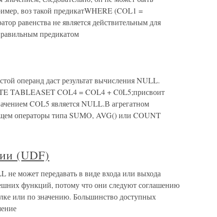
ример, воз такой предикатWHERE (COL1 =
атор равенства не является действительным для
правильным предикатом
той операнд даст результат вычисления NULL.
ATE TABLEASET COL4 = COL4 + C0L5;присвоит
начением COL5 является NULL.В агрегатном
ющем операторы типа SUMO, AVG() или COUNT
ии (UDF)
не может передавать в виде входа или выхода
ешних функций, потому что они следуют соглашению
сылке или по значению. Большинство доступных
шение