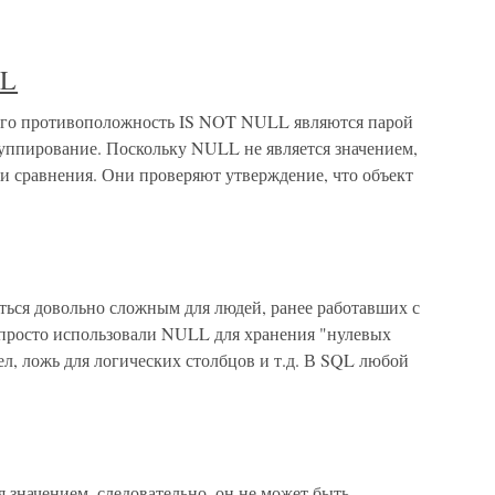
LL
его противоположность IS NOT NULL являются парой
руппирование. Поскольку NULL не является значением,
и сравнения. Они проверяют утверждение, что объект
ся довольно сложным для людей, ранее работавших с
просто использовали NULL для хранения "нулевых
сел, ложь для логических столбцов и т.д. В SQL любой
значением, следовательно, он не может быть