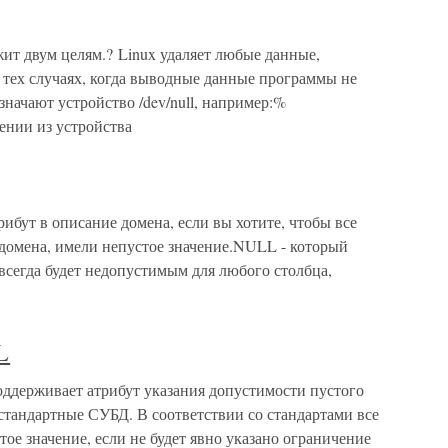
служит двум целям.? Linux удаляет любые данные,
В тех случаях, когда выводные данные программы не
значают устройство /dev/null, например:%
тении из устройства
бут в описание домена, если вы хотите, чтобы все
 домена, имели непустое значение.NULL - который
- всегда будет недопустимым для любого столбца,
L
ддерживает атрибут указания допустимости пустого
естандартные СУБД. В соответствии со стандартами все
стое значение, если не будет явно указано ограничение