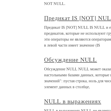
NOT NULL.
Предикат IS [NOT] NU
Предикат IS [NOT] NULL IS NULL и 
предикатов, которые не используют г
эти операторы не являются операторам
в левой части имеет значение (IS
Обсуждение NULL
Обсуждение NULL NULL может оказать
настольными базами данных, которые 
значений": пустая строка, ноль для чи
элемент данных в столбце,
NULL в выражениях
NULL в выражениях NULL не является 